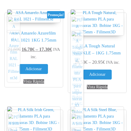
Promoção!
ASA Amarelo Azurefilm
RAL 1021 1KG 1.75mm
PLA Tough Natural
Price range: 16.78€ through 17.30€
21.60
€
16.78
€
–
17.30
€
IVA
WINKLE – 1KG 1.75mm
inc.
Price range: 
20.53
€
–
20.95
€
IVA inc.
Adicionar
Adicionar
Vista Rápida
Vista Rápida