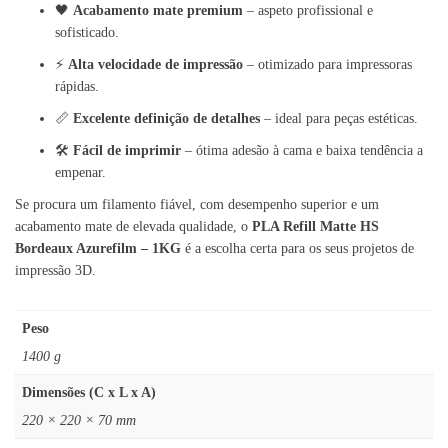
🖤
Acabamento mate premium
– aspeto profissional e
sofisticado.
⚡
Alta velocidade de impressão
– otimizado para impressoras
rápidas.
📏
Excelente definição de detalhes
– ideal para peças estéticas.
🛠️
Fácil de imprimir
– ótima adesão à cama e baixa tendência a
empenar.
Se procura um filamento fiável, com desempenho superior e um
acabamento mate de elevada qualidade, o
PLA Refill Matte HS
Bordeaux Azurefilm – 1KG
é a escolha certa para os seus projetos de
impressão 3D.
Peso
1400 g
Dimensões (C x L x A)
220 × 220 × 70 mm