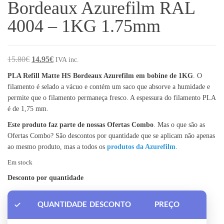
Bordeaux Azurefilm RAL
4004 – 1KG 1.75mm
O preço original era: 15.80€.
O preço atual é: 14.95€.
15.80
€
14.95
€
IVA inc.
PLA Refill Matte HS Bordeaux Azurefilm em bobine de 1KG
. O
filamento é selado a vácuo e contém um saco que absorve a humidade e
permite que o filamento permaneça fresco. A espessura do filamento PLA
é de 1,75 mm.
Este produto faz parte de nossas Ofertas Combo
. Mas o que são as
Ofertas Combo? São descontos por quantidade que se aplicam não apenas
ao mesmo produto, mas a todos os
produtos da Azurefilm
.
Em stock
Desconto por quantidade
QUANTIDADE
DESCONTO
PREÇO