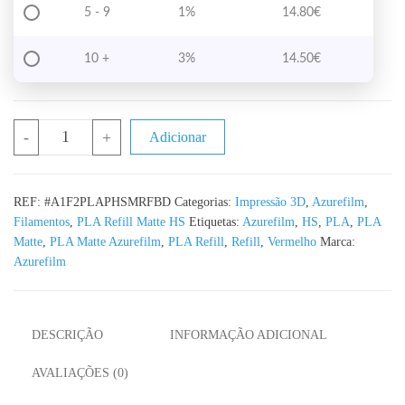
5 - 9
1%
14.80
€
10 +
3%
14.50
€
Quantidade de PLA Refill Matte HS Bordeaux Azurefilm RAL 40
-
+
Adicionar
REF:
#A1F2PLAPHSMRFBD
Categorias:
Impressão 3D
,
Azurefilm
,
Filamentos
,
PLA Refill Matte HS
Etiquetas:
Azurefilm
,
HS
,
PLA
,
PLA
Matte
,
PLA Matte Azurefilm
,
PLA Refill
,
Refill
,
Vermelho
Marca:
Azurefilm
DESCRIÇÃO
INFORMAÇÃO ADICIONAL
AVALIAÇÕES (0)