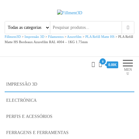
Fillment3D
Componentes e Serviço de
Impressão 3D
Fillment3D
>
Impressão 3D
>
Filamentos
>
Azurefilm
>
PLA Refill Matte HS
>
PLA Refill
Matte HS Bordeaux Azurefilm RAL 4004 – 1KG 1.75mm
0
0.00€
MEN
U
IMPRESSÃO 3D
ELECTRÓNICA
PERFIS E ACESSÓRIOS
FERRAGENS E FERRAMENTAS