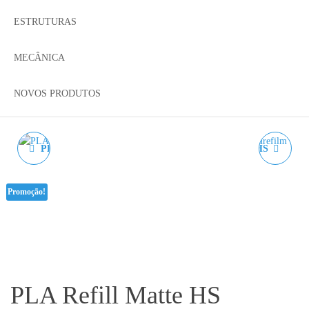
ESTRUTURAS
MECÂNICA
NOVOS PRODUTOS
PLA REFILL MATTE HS
PLA REFILL MATTE HS
PRETO AZUREFILM
AZUL AZUREFILM RAL
Promoção!
RAL 9005 - 1KG 1.75MM
5015 - 1KG 1.75MM
PLA Refill Matte HS