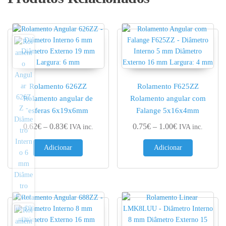
Rolamento 626ZZ
Rolamento F625ZZ
Rolamento angular de
Rolamento angular com
esferas 6x19x6mm
Falange 5x16x4mm
Price range: 0.62€ through 0.83€
Price range: 0.
0.62
€
–
0.83
€
0.75
€
–
1.00
€
IVA inc.
IVA inc.
Adicionar
Adicionar