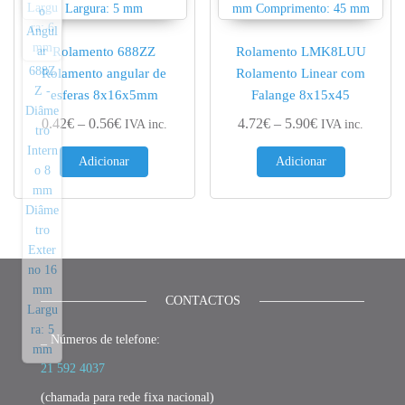
Rolamento 688ZZ
Rolamento LMK8LUU
Rolamento angular de
Rolamento Linear com
esferas 8x16x5mm
Falange 8x15x45
Price range: 0.42€ through 0.56€
Price range: 4.
0.42
€
–
0.56
€
4.72
€
–
5.90
€
IVA inc.
IVA inc.
Adicionar
Adicionar
CONTACTOS
_ Números de telefone:
21 592 4037
(chamada para rede fixa nacional)