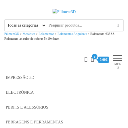
Fillment3D
Componentes e Serviço de
Impressão 3D
Fillment3D
>
Mecânica
>
Rolamentos
>
Rolamentos Angulares
>
Rolamento 635ZZ
Rolamento angular de esferas 5x19x6mm
0
0.00€
MEN
U
IMPRESSÃO 3D
ELECTRÓNICA
PERFIS E ACESSÓRIOS
FERRAGENS E FERRAMENTAS