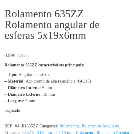
Rolamento 635ZZ
Rolamento angular de
esferas 5x19x6mm
0.99
€
IVA inc.
Rolamento 635ZZ características principais:
– Tipo:
Angular de esferas
– Material:
Aço cromo de alta resistência (GCr15)
– Diâmetro Interno:
5 mm
– Diâmetro Externo:
19 mm
– Largura:
6 mm
Esgotado
REF:
#A1R1635ZZ
Categorias:
Rolamentos
,
Rolamentos Angulares
Etiquetas:
635ZZ
,
ID 5 mm
,
OD 19 mm
,
Rolamento
,
Rolamento Angular