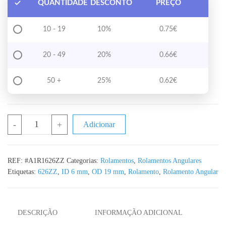
QUANTIDADE
DESCONTO
PREÇO
10 - 19
10%
0.75
€
20 - 49
20%
0.66
€
50 +
25%
0.62
€
Quantidade de Rolamento 626ZZ Rolamento angular de esferas 
-
+
Adicionar
REF:
#A1R1626ZZ
Categorias:
Rolamentos
,
Rolamentos Angulares
Etiquetas:
626ZZ
,
ID 6 mm
,
OD 19 mm
,
Rolamento
,
Rolamento Angular
DESCRIÇÃO
INFORMAÇÃO ADICIONAL