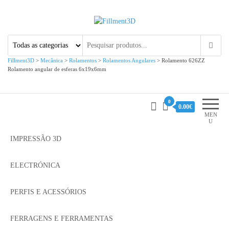
Fillment3D
Componentes e Serviço de
Impressão 3D
Fillment3D
>
Mecânica
>
Rolamentos
>
Rolamentos Angulares
>
Rolamento 626ZZ
Rolamento angular de esferas 6x19x6mm
0
0.00€
MEN
U
IMPRESSÃO 3D
ELECTRÓNICA
PERFIS E ACESSÓRIOS
FERRAGENS E FERRAMENTAS