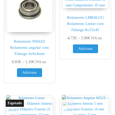
Rolamento LMK8LUU
Rolamento Linear com
Falange 8x15x45
Price range: 4.
4.72
€
–
5.90
€
IVA inc.
Rolamento F684ZZ
Rolamento angular com
Adicionar
Falange 4x9x4mm
Price range: 0.83€ through 1.10€
0.83
€
–
1.10
€
IVA inc.
Adicionar