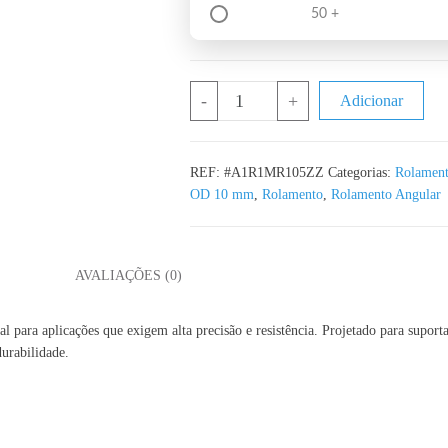
50 +
Quantidade de Rolamento MR105ZZ R
-
+
Adicionar
REF:
#A1R1MR105ZZ
Categorias:
Rolament
OD 10 mm
,
Rolamento
,
Rolamento Angular
L
AVALIAÇÕES (0)
para aplicações que exigem alta precisão e resistência. Projetado para suportar 
urabilidade.