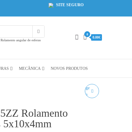
SITE SEGURO
0
0.00€
olamento angular de esferas
URAS
MECÂNICA
NOVOS PRODUTOS
ROLAMENTO F604ZZ
ROLAMENTO
5ZZ Rolamento
ANGULAR COM
as 5x10x4mm