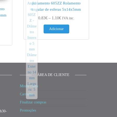
Rolamento 605ZZ Rolamento
nto
angular de esferas 5x14x5mm
x4mm
Price range: 0.83€ through 1.10€
0.83
€
–
1.10
€
IVA inc.
ge: 0.75€ through 1.00€
Adicionar
ÁREA DE CLIENTE
Minha conta
Carrinho
Finalizar compras
Promoções
3h30-