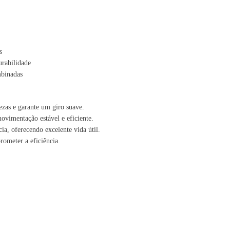
s
urabilidade
mbinadas
as e garante um giro suave.
vimentação estável e eficiente.
ia, oferecendo excelente vida útil.
ometer a eficiência.