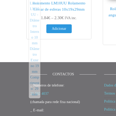
Rolamento LM10UU Rolamento
Rol
Linear de esferas 10x19x29mm
ang
Price range: 1.84€ through 2.30
1.84
€
–
2.30
€
IVA inc.
Adicionar
CONTACTOS
_ Números de telefone:
Dados d
Termos 
21 592 4037
Política
(chamada para rede fixa nacional)
Política
_ E-mail: