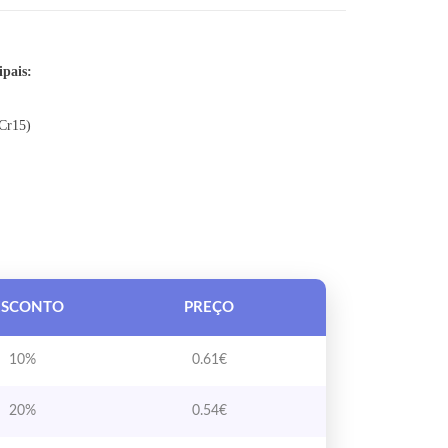
FALANGE 4X12X4MM
pais:
GCr15)
ESCONTO
PREÇO
10%
0.61
€
20%
0.54
€