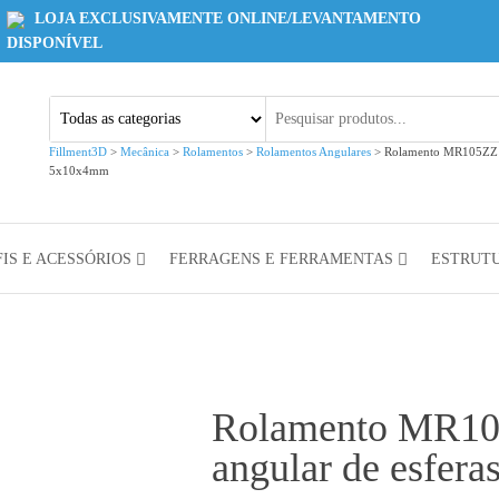
LOJA EXCLUSIVAMENTE ONLINE/LEVANTAMENTO
DISPONÍVEL
Fillment3D
>
Mecânica
>
Rolamentos
>
Rolamentos Angulares
>
Rolamento MR105ZZ R
5x10x4mm
IS E ACESSÓRIOS
FERRAGENS E FERRAMENTAS
ESTRUT
Rolamento MR10
angular de esfer