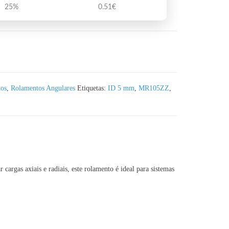
25%
0.51
€
olamento angular de esferas 5x10x4mm
os
,
Rolamentos Angulares
Etiquetas:
ID 5 mm
,
MR105ZZ
,
cargas axiais e radiais, este rolamento é ideal para sistemas