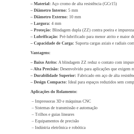
– Material:
Aço cromo de alta resistência (GCr15)
– Diâmetro Interno:
5 mm
– Diâmetro Externo:
10 mm
– Largura:
4 mm
– Proteção:
Blindagem dupla (ZZ) contra poeira e impureza
– Lubrificação:
Pré-lubrificado para menor atrito e maior d
– Capacidade de Carga:
Suporta cargas axiais e radiais co
Vantagens:
– Baixo Atrito:
A blindagem ZZ reduz o contato com impurez
– Alta Precisão:
Desenvolvido para aplicações que exigem mo
– Durabilidade Superior:
Fabricado em aço de alta resistênc
– Design Compacto:
Ideal para espaços reduzidos sem compr
Aplicações do Rolamento:
– Impressoras 3D e máquinas CNC
– Sistemas de transmissão e automação
– Trilhos e guias lineares
– Equipamentos de precisão
– Indústria eletrônica e robótica