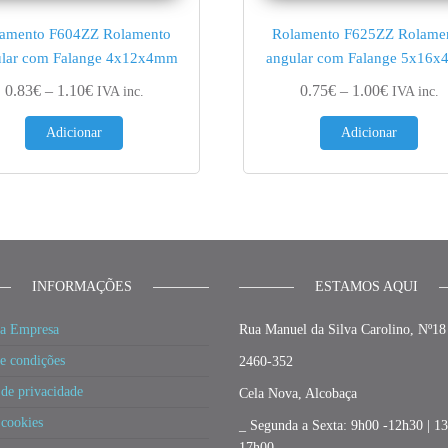
amento F604ZZ Rolamento
Rolamento F625ZZ Rolame
ular com Falange 4x12x4mm
angular com Falange 5x16
€
Price range: 0.83€ through 1.10€
Price ran
0.83
€
–
1.10
€
0.75
€
–
1.00
€
IVA inc.
IVA inc.
Adicionar
Adicionar
INFORMAÇÕES
ESTAMOS AQUI
a Empresa
Rua Manuel da Silva Carolino, Nº18
e condições
2460-352
 de privacidade
Cela Nova, Alcobaça
 cookies
_ Segunda a Sexta: 9h00 -12h30 | 1
17h00