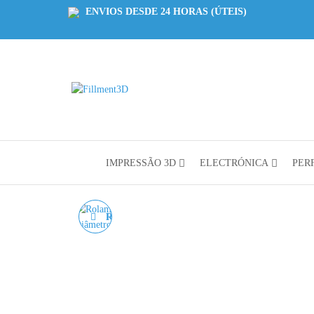
ENVIOS DESDE 24 HORAS (ÚTEIS)
Fillment3D
Componentes
e Serviço de
Impressão
3D
IMPRESSÃO 3D
ELECTRÓNICA
PERF
ROLAMENTO MR93ZZ
ROLAMENTO
ANGULAR DE ESFERAS