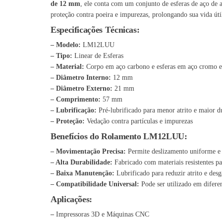
de 12 mm
, ele conta com um conjunto de esferas de aço de
proteção contra poeira e impurezas, prolongando sua vida úti
Especificações Técnicas:
– Modelo:
LM12LUU
– Tipo:
Linear de Esferas
– Material:
Corpo em aço carbono e esferas em aço cromo 
– Diâmetro Interno:
12 mm
– Diâmetro Externo:
21 mm
– Comprimento:
57 mm
– Lubrificação:
Pré-lubrificado para menor atrito e maior d
– Proteção:
Vedação contra partículas e impurezas
Benefícios do Rolamento LM12LUU:
– Movimentação Precisa:
Permite deslizamento uniforme e e
– Alta Durabilidade:
Fabricado com materiais resistentes pa
– Baixa Manutenção:
Lubrificado para reduzir atrito e des
– Compatibilidade Universal:
Pode ser utilizado em difere
Aplicações:
–
Impressoras 3D e Máquinas CNC