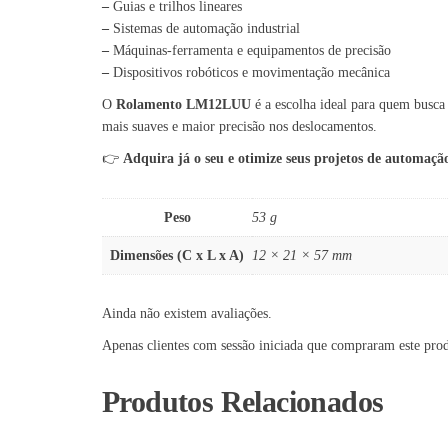
–
Guias e trilhos lineares
–
Sistemas de automação industrial
–
Máquinas-ferramenta e equipamentos de precisão
–
Dispositivos robóticos e movimentação mecânica
O
Rolamento LM12LUU
é a escolha ideal para quem busc
mais suaves e maior precisão nos deslocamentos.
👉
Adquira já o seu e otimize seus projetos de automaçã
Peso
53 g
Dimensões (C x L x A)
12 × 21 × 57 mm
Ainda não existem avaliações.
Apenas clientes com sessão iniciada que compraram este pro
Produtos Relacionados