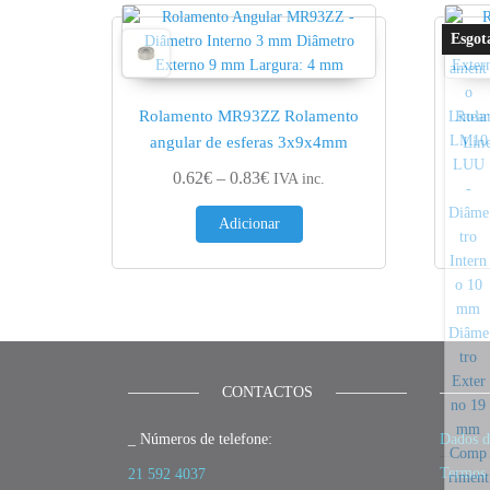
Rolamento MR93ZZ Rolamento
Rola
angular de esferas 3x9x4mm
Lin
Price range: 0.62€ through 0.83
0.62
€
–
0.83
€
IVA inc.
Adicionar
CONTACTOS
_ Números de telefone:
Dados d
Termos 
21 592 4037