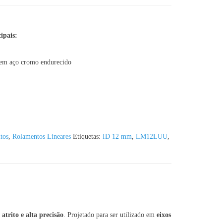
COM FALANGE 8X15X45
ipais:
 em aço cromo endurecido
tos
,
Rolamentos Lineares
Etiquetas:
ID 12 mm
,
LM12LUU
,
atrito e alta precisão
. Projetado para ser utilizado em
eixos