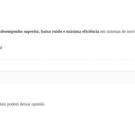
a
desempenho superior, baixo ruído e máxima eficiência
em sistemas de movi
o!
duto podem deixar opinião.