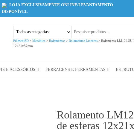
LOJA EXCLUSIVAMENTE ONLINE/LEVANTAMENTO
DISPONÍVEL
Fillment3D
>
Mecânica
>
Rolamentos
>
Rolamentos Lineares
>
Rolamento LM12LUU Ro
12x21x57mm
IS E ACESSÓRIOS
FERRAGENS E FERRAMENTAS
ESTRUT
Rolamento LM12
de esferas 12x2