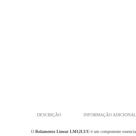
10X19X55MM
DESCRIÇÃO
INFORMAÇÃO ADICIONA
O
Rolamento Linear LM12LUU
é um componente essencial