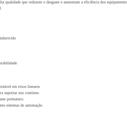
 alta qualidade que reduzem o desgaste e aumentam a eficiência dos equipament
l.
endurecido
urabilidade
stável em eixos lineares.
ra suportar uso contínuo.
gaste prematuro.
ntes sistemas de automação.