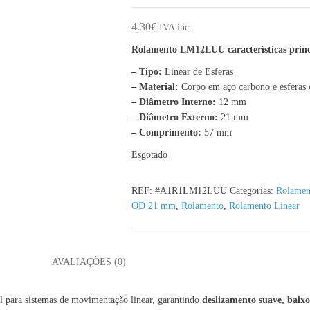
4.30
€
IVA inc.
Rolamento LM12LUU características princ
– Tipo:
Linear de Esferas
– Material:
Corpo em aço carbono e esferas
– Diâmetro Interno:
12 mm
– Diâmetro Externo:
21 mm
– Comprimento:
57 mm
Esgotado
REF:
#A1R1LM12LUU
Categorias:
Rolamen
OD 21 mm
,
Rolamento
,
Rolamento Linear
L
AVALIAÇÕES (0)
 para sistemas de movimentação linear, garantindo
deslizamento suave, baixo 