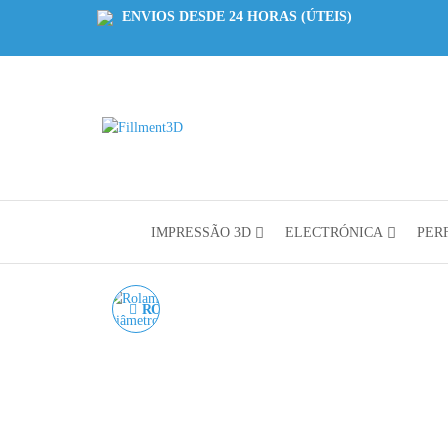
ENVIOS DESDE 24 HORAS (ÚTEIS)
Fillment3D
Componentes
e Serviço de
Impressão
3D
IMPRESSÃO 3D
ELECTRÓNICA
PERF
ROLAMENTO LM10LUU
ROLAMENTO LINEAR
DE ESFERAS