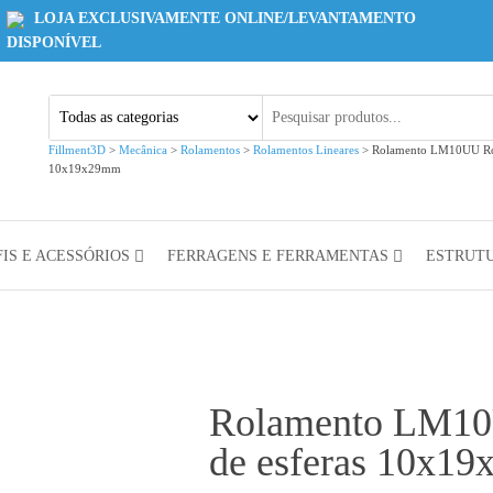
LOJA EXCLUSIVAMENTE ONLINE/LEVANTAMENTO
DISPONÍVEL
Fillment3D
>
Mecânica
>
Rolamentos
>
Rolamentos Lineares
>
Rolamento LM10UU Rol
10x19x29mm
IS E ACESSÓRIOS
FERRAGENS E FERRAMENTAS
ESTRUT
Rolamento LM10
de esferas 10x1