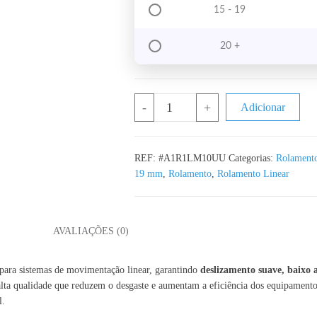
15 - 19
20 +
Quantidade de Rolamento LM10UU Ro
-
+
Adicionar
REF:
#A1R1LM10UU
Categorias:
Rolament
19 mm
,
Rolamento
,
Rolamento Linear
L
AVALIAÇÕES (0)
para sistemas de movimentação linear, garantindo
deslizamento suave, baixo a
 alta qualidade que reduzem o desgaste e aumentam a eficiência dos equipament
l.