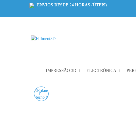
ENVIOS DESDE 24 HORAS (ÚTEIS)
Fillment3D
Componentes
e Serviço de
Impressão
3D
IMPRESSÃO 3D
ELECTRÓNICA
PERF
ROLAMENTO LM8UU
ROLAMENTO LINEAR
DE ESFERAS