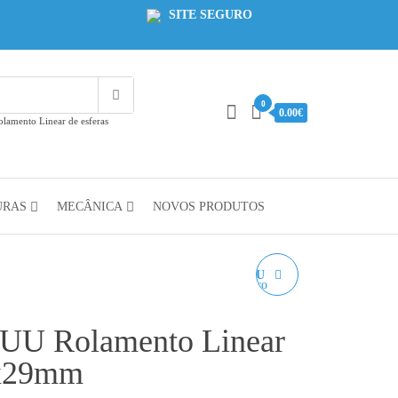
SITE SEGURO
0
0.00€
amento Linear de esferas
URAS
MECÂNICA
NOVOS PRODUTOS
ROLAMENTO LM12UU
ROLAMENTO LINEAR
UU Rolamento Linear
DE ESFERAS
9x29mm