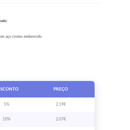
12X21X30MM
ais:
 em aço cromo endurecido
ESCONTO
PREÇO
5%
2.19
€
10%
2.07
€