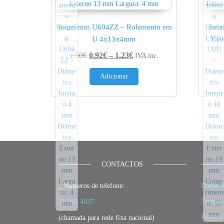
Rolamento U604ZZ – Rolamento em
Rola
U 4x13x4mm
Lin
Price range: 0.92€ through
1.50
€
0.92
€
–
1.23
€
IVA inc.
Adicionar
CONTACTOS
_ Números de telefone:
Dados d
Termos 
21 592 4037
Política
(chamada para rede fixa nacional)