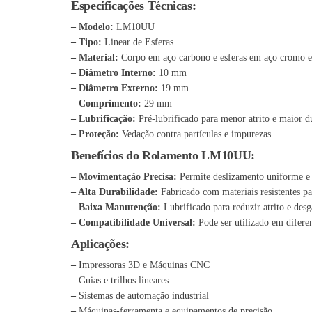
Especificações Técnicas:
– Modelo:
LM10UU
– Tipo:
Linear de Esferas
– Material:
Corpo em aço carbono e esferas em aço cromo 
– Diâmetro Interno:
10 mm
– Diâmetro Externo:
19 mm
– Comprimento:
29 mm
– Lubrificação:
Pré-lubrificado para menor atrito e maior d
– Proteção:
Vedação contra partículas e impurezas
Benefícios do Rolamento LM10UU:
– Movimentação Precisa:
Permite deslizamento uniforme e e
– Alta Durabilidade:
Fabricado com materiais resistentes pa
– Baixa Manutenção:
Lubrificado para reduzir atrito e des
– Compatibilidade Universal:
Pode ser utilizado em difere
Aplicações:
–
Impressoras 3D e Máquinas CNC
–
Guias e trilhos lineares
–
Sistemas de automação industrial
–
Máquinas-ferramenta e equipamentos de precisão