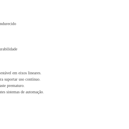
endurecido
urabilidade
stável em eixos lineares.
ra suportar uso contínuo.
gaste prematuro.
ntes sistemas de automação.