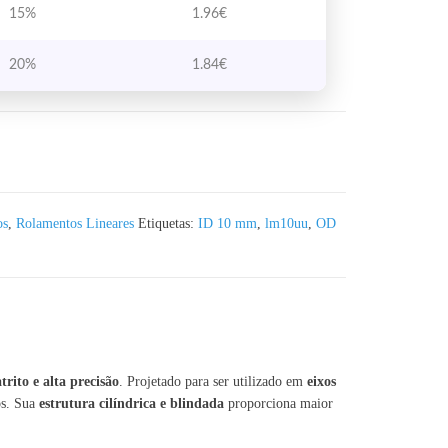
15%
1.96
€
20%
1.84
€
lamento Linear de esferas 10x19x29mm
os
,
Rolamentos Lineares
Etiquetas:
ID 10 mm
,
lm10uu
,
OD
trito e alta precisão
. Projetado para ser utilizado em
eixos
os. Sua
estrutura cilíndrica e blindada
proporciona maior