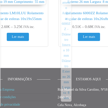
mento LM10LUU Rolamento
Rolamento 6000ZZ Rolame
ear de esferas 10x19x55mm
angular de esferas 10x26x
 1.23€
Price range: 2.60€ through 3.25€
Price ran
2.60
€
–
3.25
€
0.51
€
–
0.68
€
IVA inc.
IVA inc.
Ler mais
Ler mais
INFORMAÇÕES
ESTAMOS AQUI
a Empresa
Rua Manuel da Silva Carolino, Nº18
e condições
2460-352
 de privacidade
Cela Nova, Alcobaça