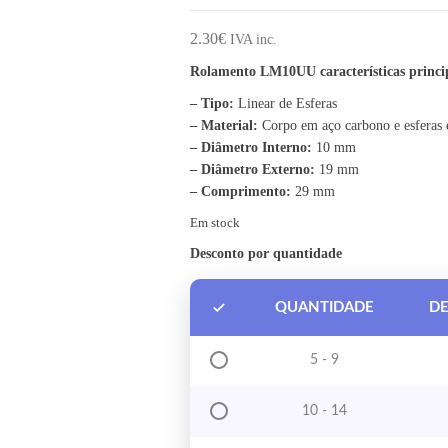
2.30
€
IVA inc.
Rolamento LM10UU características princip
– Tipo:
Linear de Esferas
– Material:
Corpo em aço carbono e esferas
– Diâmetro Interno:
10 mm
– Diâmetro Externo:
19 mm
– Comprimento:
29 mm
Em stock
Desconto por quantidade
QUANTIDADE
D
5 - 9
10 - 14