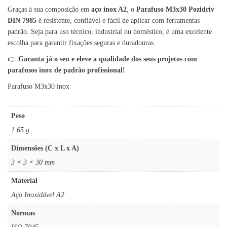
Graças à sua composição em
aço inox A2
, o
Parafuso M3x30 Pozidriv
DIN 7985
é resistente, confiável e fácil de aplicar com ferramentas
padrão. Seja para uso técnico, industrial ou doméstico, é uma excelente
escolha para garantir fixações seguras e duradouras.
👉
Garanta já o seu e eleve a qualidade dos seus projetos com
parafusos inox de padrão profissional!
Parafuso M3x30 inox
Peso
1.65 g
Dimensões (C x L x A)
3 × 3 × 30 mm
Material
Aço Inoxidável A2
Normas