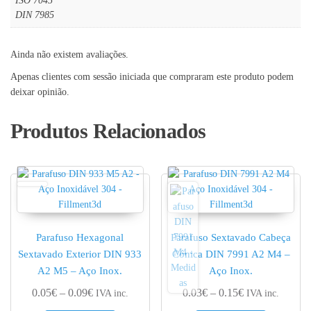
ISO 7045
DIN 7985
Ainda não existem avaliações.
Apenas clientes com sessão iniciada que compraram este produto podem
deixar opinião.
Produtos Relacionados
Parafuso Hexagonal
Parafuso Sextavado Cabeça
Sextavado Exterior DIN 933
Cónica DIN 7991 A2 M4 –
A2 M5 – Aço Inox.
Aço Inox.
Price range: 0.05€ through 0.09€
Price range: 0.
0.05
€
–
0.09
€
0.03
€
–
0.15
€
IVA inc.
IVA inc.