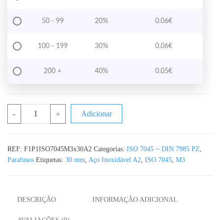
50 - 99
20%
0.06
€
100 - 199
30%
0.06
€
200 +
40%
0.05
€
Quantidade de Parafuso Oval M3x30 ISO 7045 - DIN 7985 PZ Aço 
-
+
Adicionar
REF:
F1P1ISO7045M3x30A2
Categorias:
ISO 7045 ~ DIN 7985 PZ
,
Parafusos
Etiquetas:
30 mm
,
Aço Inoxidável A2
,
ISO 7045
,
M3
DESCRIÇÃO
INFORMAÇÃO ADICIONAL