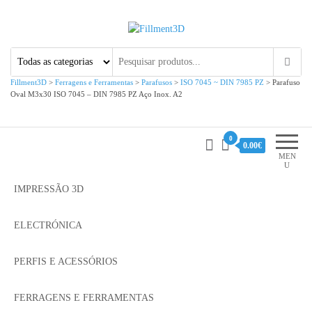
Fillment3D
Componentes e Serviço de
Impressão 3D
Fillment3D
>
Ferragens e Ferramentas
>
Parafusos
>
ISO 7045 ~ DIN 7985 PZ
>
Parafuso
Oval M3x30 ISO 7045 – DIN 7985 PZ Aço Inox. A2
0
0.00€
MEN
U
IMPRESSÃO 3D
ELECTRÓNICA
PERFIS E ACESSÓRIOS
FERRAGENS E FERRAMENTAS