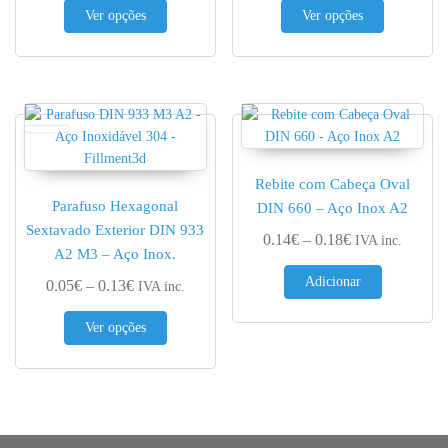
This product has multiple variants. The options 
This produc
Ver opções
Ver opções
Rebite com Cabeça Oval
Parafuso Hexagonal
DIN 660 – Aço Inox A2
Sextavado Exterior DIN 933
Price range: 0.
0.14
€
–
0.18
€
IVA inc.
A2 M3 – Aço Inox.
Adicionar
Price range: 0.05€ through 0.13€
0.05
€
–
0.13
€
IVA inc.
This product has multiple variants. The options 
Ver opções