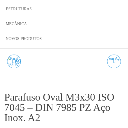
ESTRUTURAS
MECÂNICA
NOVOS PRODUTOS
PARAFUSO OVAL M3X25
PORCA HEXAGONAL
ISO 7045 - DIN 7985 PZ
M3 DIN 934 EM AÇO
AÇO INOX. A2
INOX A2
Parafuso Oval M3x30 ISO
7045 – DIN 7985 PZ Aço
Inox. A2