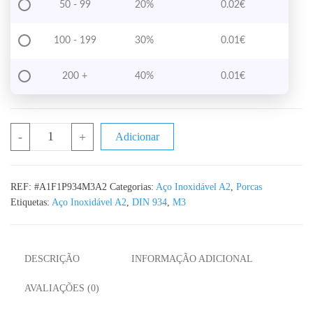
50 - 99
20%
0.02
€
100 - 199
30%
0.01
€
200 +
40%
0.01
€
Quantidade de Porca Hexagonal M3 DIN 934 em Aço Inox A2
-
+
Adicionar
REF:
#A1F1P934M3A2
Categorias:
Aço Inoxidável A2
,
Porcas
Etiquetas:
Aço Inoxidável A2
,
DIN 934
,
M3
DESCRIÇÃO
INFORMAÇÃO ADICIONAL
AVALIAÇÕES (0)