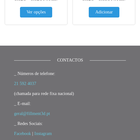
This product has multiple variants. The options 
Ver opções
Adicionar
CONTACTOS
_ Números de telefone:
21 592 4037
(chamada para rede fixa nacional)
_ E-mail:
geral@fillment3d.pt
_ Redes Sociais:
Facebook
|
Instagram