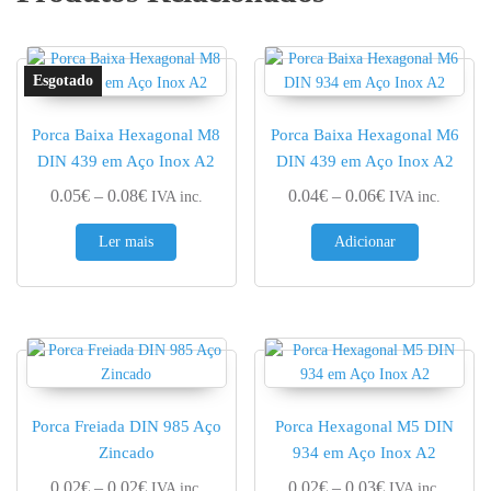
Porca Baixa Hexagonal M8
Porca Baixa Hexagonal M6
DIN 439 em Aço Inox A2
DIN 439 em Aço Inox A2
Price range: 0.05€ through 0.08€
Price range: 0.
0.05
€
–
0.08
€
0.04
€
–
0.06
€
IVA inc.
IVA inc.
Ler mais
Adicionar
Porca Freiada DIN 985 Aço
Porca Hexagonal M5 DIN
Zincado
934 em Aço Inox A2
Price range: 0.02€ through 0.02€
Price range: 0.
0.02
€
–
0.02
€
0.02
€
–
0.03
€
IVA inc.
IVA inc.