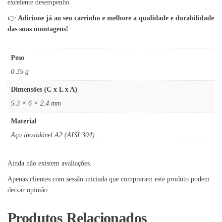
excelente desempenho.
👉
Adicione já ao seu carrinho e melhore a qualidade e durabilidade
das suas montagens!
Peso
0.35 g
Dimensões (C x L x A)
5.3 × 6 × 2.4 mm
Material
Aço inoxidável A2 (AISI 304)
Ainda não existem avaliações.
Apenas clientes com sessão iniciada que compraram este produto podem
deixar opinião.
Produtos Relacionados