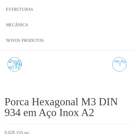
ESTRUTURAS
MECÂNICA
NOVOS PRODUTOS
PARAFUSO OVAL M3X30
PORCA HEXAGONAL
ISO 7045 - DIN 7985 PZ
M4 DIN 934 EM AÇO
AÇO INOX. A2
INOX A2
Porca Hexagonal M3 DIN
934 em Aço Inox A2
0.02
€
IVA inc.