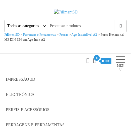
Fillment3D
Componentes e Serviço de
Impressão 3D
Fillment3D
>
Ferragens e Ferramentas
>
Porcas
>
Aço Inoxidável A2
>
Porca Hexagonal
M3 DIN 934 em Aço Inox A2
0
0.00€
MEN
U
IMPRESSÃO 3D
ELECTRÓNICA
PERFIS E ACESSÓRIOS
FERRAGENS E FERRAMENTAS