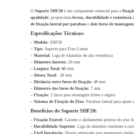
O
Suporte SHF20
é um componente essencial para a
fixaçã
qualidade
, proporciona
leveza, durabilidade e resistência 
de fixação lateral por parafuso
e
dois furos de montagem
Especificações Técnicas:
– Modelo:
SHF20
– Tipo:
Suporte para Eixo Linear
– Material:
Liga de Alumínio de alta resistência
– Diâmetro Interno:
20 mm
– Largura Total: 6
0 mm
– Altura Total:
20 mm
– Distância entre furos de fixação:
48 mm
– Diâmetro dos furos de fixação:
7 mm
– Fixação:
2 furos para montagem firme e segura
– Sistema de Fixação do Eixo:
Parafuso lateral para ajuste
Benefícios do Suporte SHF20:
– Fixação Estável:
Garante o alinhamento preciso do eixo li
– Durabilidade Superior:
Liga de alumínio resistente à corr
– Fácil Instalação:
Design otimizado para montagem rápida 