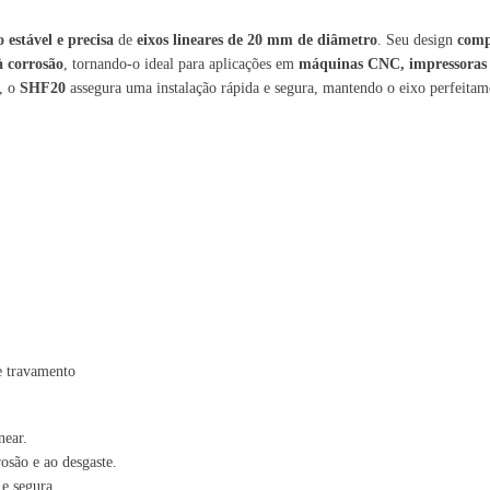
o estável e precisa
de
eixos lineares de 20 mm de diâmetro
. Seu design
comp
à corrosão
, tornando-o ideal para aplicações em
máquinas CNC, impressoras 3
, o
SHF20
assegura uma instalação rápida e segura, mantendo o eixo perfeitam
 e travamento
near.
osão e ao desgaste.
e segura.