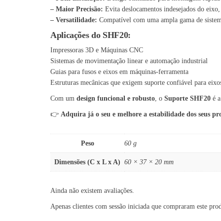
– Maior Precisão:
Evita deslocamentos indesejados do eixo,
– Versatilidade:
Compatível com uma ampla gama de sistema
Aplicações do SHF20:
Impressoras 3D e Máquinas CNC
Sistemas de movimentação linear e automação industrial
Guias para fusos e eixos em máquinas-ferramenta
Estruturas mecânicas que exigem suporte confiável para eixo
Com um
design funcional e robusto
, o
Suporte SHF20
é a
👉
Adquira já o seu e melhore a estabilidade dos seus pr
Peso
60 g
Dimensões (C x L x A)
60 × 37 × 20 mm
Ainda não existem avaliações.
Apenas clientes com sessão iniciada que compraram este pro