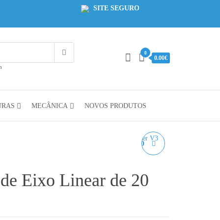
SITE SEGURO
0
0.00€
m
URAS
MECÂNICA
NOVOS PRODUTOS
NOZZLE HIGH SPEED
LATÃO ENDER V3 SE, 5
de Eixo Linear de 20
S1, 7