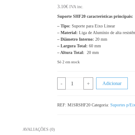
3.10
€
IVA inc.
Suporte SHF20 características principais:
– Tipo:
Suporte para Eixo Linear
– Material:
Liga de Alumínio de alta resistên
– Diâmetro Interno:
20 mm
– Largura Total:
60 mm
– Altura Total:
20 mm
Só 2 em stock
Quantidade de SHF20 - Suporte de E
-
+
Adicionar
REF:
M1SRSHF20
Categoria:
Suportes p/Ei
L
AVALIAÇÕES (0)