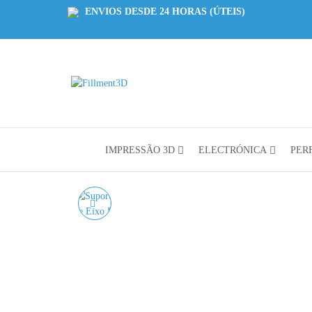
ENVIOS DESDE 24 HORAS (ÚTEIS)
Fillment3D
Componentes
e Serviço de
Impressão
3D
IMPRESSÃO 3D
ELECTRÓNICA
PERF
SHF16 - SUPORTE DE
EIXO LINEAR DE 16 MM