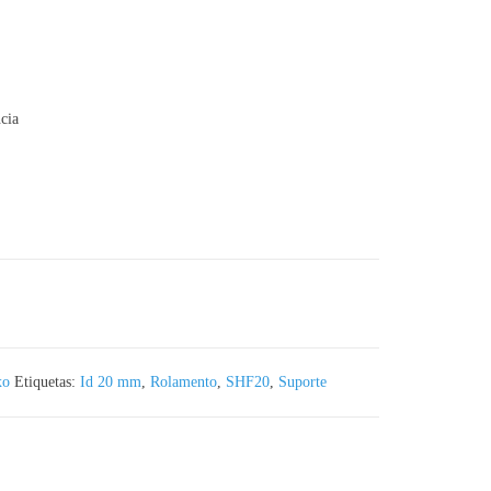
cia
ixo Linear de 20 mm
xo
Etiquetas:
Id 20 mm
,
Rolamento
,
SHF20
,
Suporte