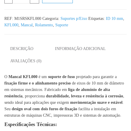
REF:
M1SRSKFL000
Categoria:
Suportes p/Eixo
Etiquetas:
ID 10 mm
,
KFL000
,
Mancal
,
Rolamento
,
Suporte
DESCRIÇÃO
INFORMAÇÃO ADICIONAL
AVALIAÇÕES (0)
O
Mancal KFL000
é um
suporte de fuso
projetado para garantir a
fixação firme e o alinhamento preciso
de eixos de 10 mm de diâmetro
em sistemas mecânicos. Fabricado em
liga de alumínio de alta
resistência
, proporciona
durabilidade, leveza e resistência à corrosão
,
sendo ideal para aplicações que exigem
movimentação suave e estável
.
Seu
design oval com dois furos de fixação
facilita a instalação em
estruturas de máquinas CNC, impressoras 3D e sistemas de automação.
Especificações Técnicas: