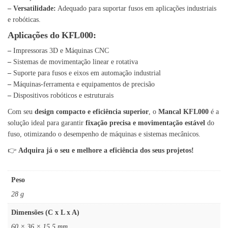
– Versatilidade:
Adequado para suportar fusos em aplicações industriais
e robóticas.
Aplicações do KFL000:
–
Impressoras 3D e Máquinas CNC
–
Sistemas de movimentação linear e rotativa
–
Suporte para fusos e eixos em automação industrial
–
Máquinas-ferramenta e equipamentos de precisão
–
Dispositivos robóticos e estruturais
Com seu
design compacto e eficiência superior
, o
Mancal KFL000
é a
solução ideal para garantir
fixação precisa e movimentação estável
do
fuso, otimizando o desempenho de máquinas e sistemas mecânicos.
👉
Adquira já o seu e melhore a eficiência dos seus projetos!
Peso
28 g
Dimensões (C x L x A)
60 × 36 × 15.5 mm