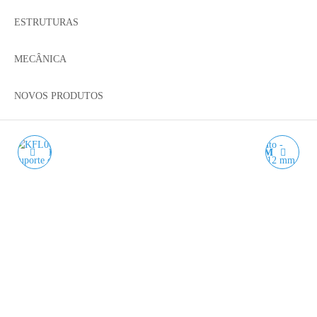
ESTRUTURAS
MECÂNICA
NOVOS PRODUTOS
KFL08 MANCAL COM
KFL001 MANCAL COM
ROLAMENTO -
ROLAMENTO -
SUPORTE DE FUSO DE 8
SUPORTE DE FUSO DE
MM
12 MM