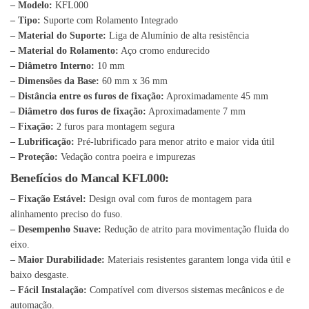
– Modelo:
KFL000
– Tipo:
Suporte com Rolamento Integrado
– Material do Suporte:
Liga de Alumínio de alta resistência
– Material do Rolamento:
Aço cromo endurecido
– Diâmetro Interno:
10 mm
– Dimensões da Base:
60 mm x 36 mm
– Distância entre os furos de fixação:
Aproximadamente 45 mm
– Diâmetro dos furos de fixação:
Aproximadamente 7 mm
– Fixação:
2 furos para montagem segura
– Lubrificação:
Pré-lubrificado para menor atrito e maior vida útil
– Proteção:
Vedação contra poeira e impurezas
Benefícios do Mancal KFL000:
– Fixação Estável:
Design oval com furos de montagem para
alinhamento preciso do fuso.
– Desempenho Suave:
Redução de atrito para movimentação fluida do
eixo.
– Maior Durabilidade:
Materiais resistentes garantem longa vida útil e
baixo desgaste.
– Fácil Instalação:
Compatível com diversos sistemas mecânicos e de
automação.