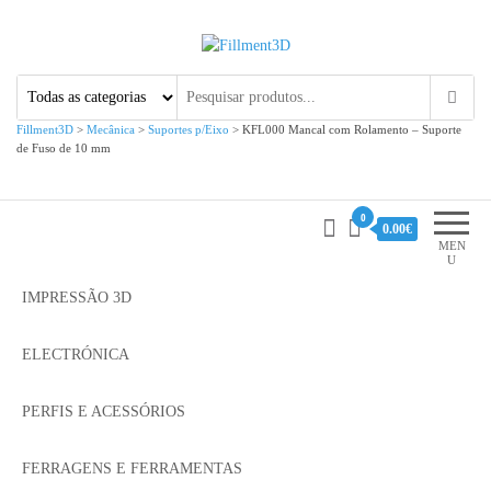
Fillment3D
Componentes e Serviço de
Impressão 3D
Fillment3D
>
Mecânica
>
Suportes p/Eixo
>
KFL000 Mancal com Rolamento – Suporte
de Fuso de 10 mm
0
0.00€
MEN
U
IMPRESSÃO 3D
ELECTRÓNICA
PERFIS E ACESSÓRIOS
FERRAGENS E FERRAMENTAS