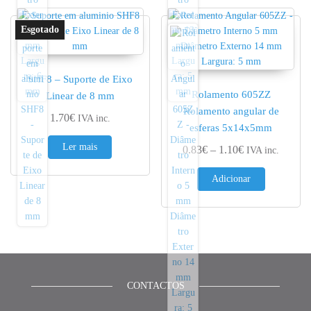
SHF8 – Suporte de Eixo
Rolamento 605ZZ
Linear de 8 mm
Rolamento angular de
1.70
€
IVA inc.
esferas 5x14x5mm
Ler mais
Price range: 0.
0.83
€
–
1.10
€
IVA inc.
Adicionar
CONTACTOS