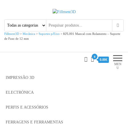
Fillment3D
Componentes e Serviço de
Impressão 3D
Fillment3D
>
Mecânica
>
Suportes p/Eixo
>
KFL001 Mancal com Rolamento – Suporte
de Fuso de 12 mm
0
0.00€
MEN
U
IMPRESSÃO 3D
ELECTRÓNICA
PERFIS E ACESSÓRIOS
FERRAGENS E FERRAMENTAS