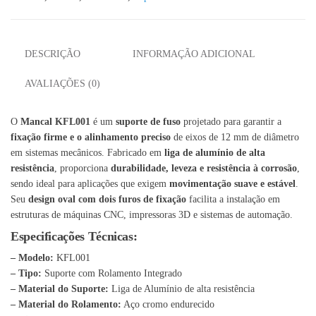
DESCRIÇÃO
INFORMAÇÃO ADICIONAL
AVALIAÇÕES (0)
O
Mancal KFL001
é um
suporte de fuso
projetado para garantir a
fixação firme e o alinhamento preciso
de eixos de 12 mm de diâmetro
em sistemas mecânicos. Fabricado em
liga de alumínio de alta
resistência
, proporciona
durabilidade, leveza e resistência à corrosão
,
sendo ideal para aplicações que exigem
movimentação suave e estável
.
Seu
design oval com dois furos de fixação
facilita a instalação em
estruturas de máquinas CNC, impressoras 3D e sistemas de automação.
Especificações Técnicas:
– Modelo:
KFL001
– Tipo:
Suporte com Rolamento Integrado
– Material do Suporte:
Liga de Alumínio de alta resistência
– Material do Rolamento:
Aço cromo endurecido