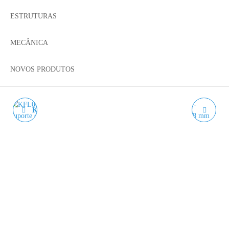
ESTRUTURAS
MECÂNICA
NOVOS PRODUTOS
KFL000 MANCAL COM
KP08 MANCAL COM
ROLAMENTO -
ROLAMENTO -
SUPORTE DE FUSO DE
SUPORTE DE FUSO DE 8
10 MM
MM