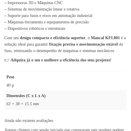
–
Impressoras 3D e Máquinas CNC
–
Sistemas de movimentação linear e rotativa
–
Suporte para fusos e eixos em automação industrial
–
Máquinas-ferramenta e equipamentos de precisão
–
Dispositivos robóticos e estruturais
Com seu
design compacto e eficiência superior
, o
Mancal KFL001
é a
solução ideal para garantir
fixação precisa e movimentação estável
do
fuso, otimizando o desempenho de máquinas e sistemas mecânicos.
👉
Adquira já o seu e melhore a eficiência dos seus projetos!
Peso
40 g
Dimensões (C x L x A)
63 × 38 × 15.5 mm
Ainda não existem avaliações.
Apenas clientes com sessão iniciada que compraram este produto podem