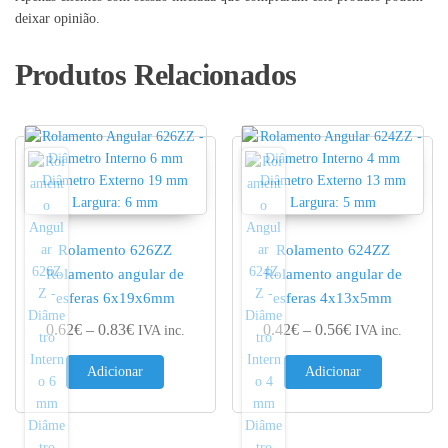
deixar opinião.
Produtos Relacionados
Rolamento 626ZZ
Rolamento 624ZZ
Rolamento angular de
Rolamento angular de
esferas 6x19x6mm
esferas 4x13x5mm
Price range: 0.62€ through 0.83€
Price range: 0.
0.62
€
–
0.83
€
0.42
€
–
0.56
€
IVA inc.
IVA inc.
Adicionar
Adicionar