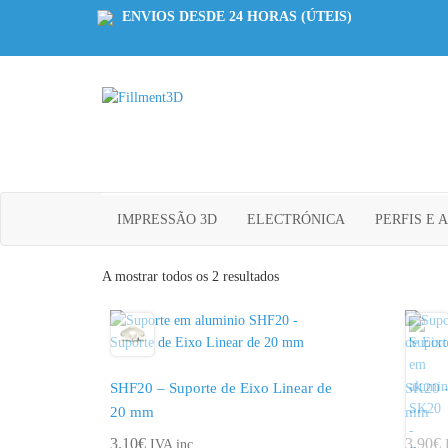
ENVIOS DESDE 24 HORAS (ÚTEIS)
Fillment3D
Componentes e Serviço de Impressão 3D
IMPRESSÃO 3D
ELECTRÓNICA
PERFIS E 
A mostrar todos os 2 resultados
SHF20 – Suporte de Eixo Linear de
SK20 –
20 mm
mm
3.10
€
3.90
€
IVA inc.