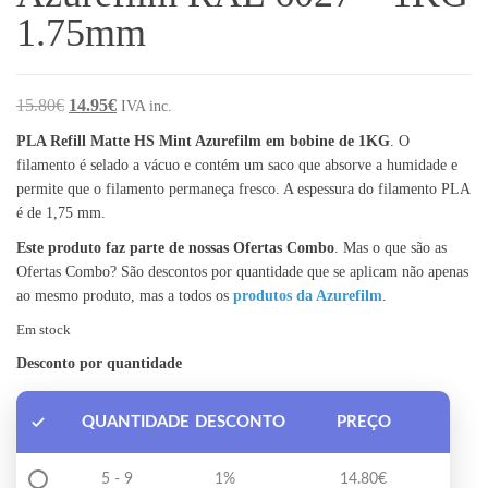
1.75mm
O preço original era: 15.80€.
O preço atual é: 14.95€.
15.80
€
14.95
€
IVA inc.
PLA Refill Matte HS Mint Azurefilm em bobine de 1KG
. O
filamento é selado a vácuo e contém um saco que absorve a humidade e
permite que o filamento permaneça fresco. A espessura do filamento PLA
é de 1,75 mm.
Este produto faz parte de nossas Ofertas Combo
. Mas o que são as
Ofertas Combo? São descontos por quantidade que se aplicam não apenas
ao mesmo produto, mas a todos os
produtos da Azurefilm
.
Em stock
Desconto por quantidade
QUANTIDADE
DESCONTO
PREÇO
5 - 9
1%
14.80
€