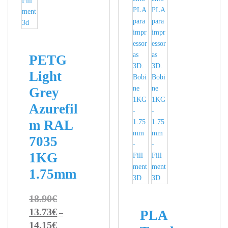
PETG
Light
Grey
Azurefil
m RAL
7035
1KG
1.75mm
18.90
€
13.73
€
PLA
–
14.15
€
Price range: 13.73€ through 14.15€