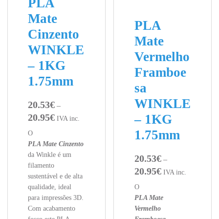
PLA
Mate
PLA
Cinzento
Mate
WINKLE
Vermelho
– 1KG
Framboe
1.75mm
sa
WINKLE
20.53
€
–
20.95
€
– 1KG
Price range: 20.53€ through 20.95€
IVA inc.
1.75mm
O
PLA Mate Cinzento
da Winkle é um
20.53
€
–
filamento
20.95
€
Price range: 20.53
IVA inc.
sustentável e de alta
qualidade, ideal
O
para impressões 3D.
PLA Mate
Com acabamento
Vermelho