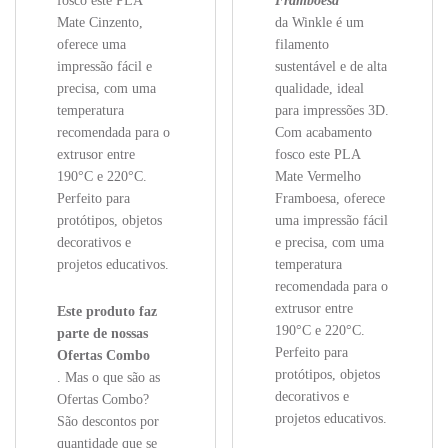
fosco este PLA
Framboesa
Mate Cinzento,
da Winkle é um
oferece uma
filamento
impressão fácil e
sustentável e de alta
precisa, com uma
qualidade, ideal
temperatura
para impressões 3D.
recomendada para o
Com acabamento
extrusor entre
fosco este PLA
190°C e 220°C.
Mate Vermelho
Perfeito para
Framboesa, oferece
protótipos, objetos
uma impressão fácil
decorativos e
e precisa, com uma
projetos educativos.
temperatura
recomendada para o
extrusor entre
Este produto faz
190°C e 220°C.
parte de nossas
Perfeito para
Ofertas Combo
protótipos, objetos
. Mas o que são as
decorativos e
Ofertas Combo?
projetos educativos.
São descontos por
quantidade que se