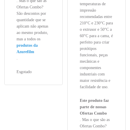
. Mas o que são as
temperaturas de
Ofertas Combo?
impressão
São descontos por
recomendadas entre
quantidade que se
210°C e 230°C para
aplicam não apenas
o extrusor e 50°C a
ao mesmo produto,
60°C para a cama, é
mas a todos os
perfeito para criar
produtos da
protótipos
Azurefilm
funcionais, peças
.
mecânicas e
componentes
Esgotado
industriais com
maior resistência e
facilidade de uso.
Este produto faz
parte de nossas
Ofertas Combo
. Mas o que são as
Ofertas Combo?