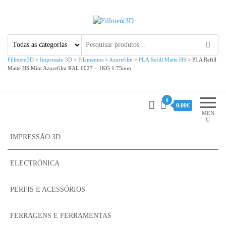
Fillment3D
Componentes e Serviço de
Impressão 3D
Fillment3D
>
Impressão 3D
>
Filamentos
>
Azurefilm
>
PLA Refill Matte HS
>
PLA Refill
Matte HS Mint Azurefilm RAL 6027 – 1KG 1.75mm
0
0.00€
MEN
U
IMPRESSÃO 3D
ELECTRÓNICA
PERFIS E ACESSÓRIOS
FERRAGENS E FERRAMENTAS