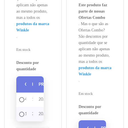
aplicam não apenas
Este produto faz
ao mesmo produto,
parte de nossas
mas a todos os
Ofertas Combo
produtos da marca
. Mas o que são as
Winkle
Ofertas Combo?
.
São descontos por
quantidade que se
aplicam não apenas
Em stock
ao mesmo produto,
mas a todos os
Desconto por
produtos da marca
quantidade
Winkle
.
QUANTIDADE
DESCONTO
PREÇO
Em stock
4 - 9
1%
20.74
€
Desconto por
quantidade
10 +
2%
20.53
€