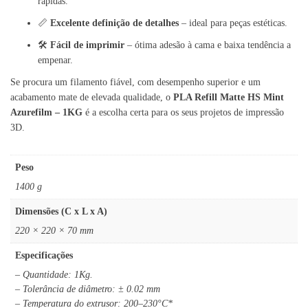
rápidas.
📏
Excelente definição de detalhes
– ideal para peças estéticas.
🛠️
Fácil de imprimir
– ótima adesão à cama e baixa tendência a
empenar.
Se procura um filamento fiável, com desempenho superior e um
acabamento mate de elevada qualidade, o
PLA Refill Matte HS Mint
Azurefilm – 1KG
é a escolha certa para os seus projetos de impressão
3D.
Peso
1400 g
Dimensões (C x L x A)
220 × 220 × 70 mm
Especificações
– Quantidade: 1Kg.
– Tolerância de diâmetro: ± 0.02 mm
– Temperatura do extrusor: 200–230°C*