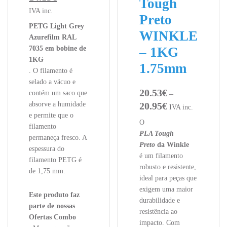
Tough
IVA inc.
Preto
PETG Light Grey
WINKLE
Azurefilm RAL
7035 em bobine de
– 1KG
1KG
1.75mm
. O filamento é
selado a vácuo e
20.53
€
contém um saco que
–
absorve a humidade
20.95
€
Price range: 20.53
IVA inc.
e permite que o
O
filamento
PLA Tough
permaneça fresco. A
Preto
da Winkle
espessura do
é um filamento
filamento PETG é
robusto e resistente,
de 1,75 mm.
ideal para peças que
exigem uma maior
Este produto faz
durabilidade e
parte de nossas
resistência ao
Ofertas Combo
impacto. Com