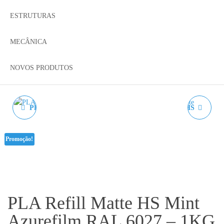
ESTRUTURAS
MECÂNICA
NOVOS PRODUTOS
PLA REFILL MATTE HS
PLA REFILL MATTE HS
LIME AZUREFILM RAL
OFF-WHITE
Promoção!
1028 - 1KG 1.75MM
AZUREFILM RAL 9002 -
1KG 1.75MM
PLA Refill Matte HS Mint
Azurefilm RAL 6027 – 1KG