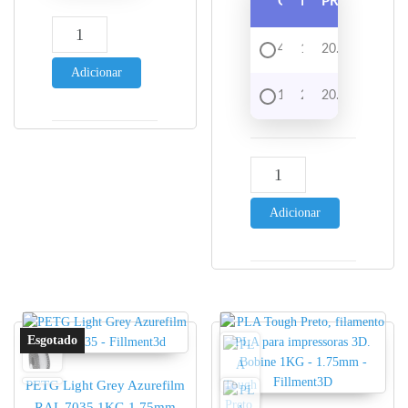
QUANTIDADE
DESCONTO
PREÇO
Quantidade de PLA Mate Cinzento WINKLE - 1KG 1.75mm
4 - 9
1%
20.74
€
Adicionar
10 +
2%
20.53
€
Quantidade de PLA Mate 
Adicionar
PETG Light Grey Azurefilm
RAL 7035 1KG 1.75mm