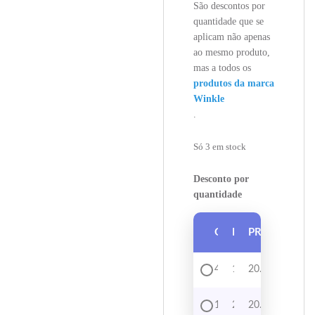
São descontos por
quantidade que se
aplicam não apenas
ao mesmo produto,
mas a todos os
produtos da marca
Winkle
.
Só 3 em stock
Desconto por
quantidade
QUANTIDADE
DESCONTO
PREÇO
4 - 9
1%
20.74
€
10 +
2%
20.53
€