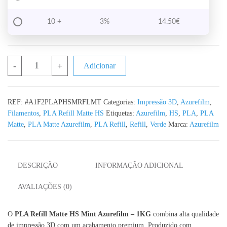
10 +
3%
14.50
€
Quantidade de PLA Refill Matte HS Mint Azurefilm RAL 6027 -
-
+
Adicionar
REF:
#A1F2PLAPHSMRFLMT
Categorias:
Impressão 3D
,
Azurefilm
,
Filamentos
,
PLA Refill Matte HS
Etiquetas:
Azurefilm
,
HS
,
PLA
,
PLA
Matte
,
PLA Matte Azurefilm
,
PLA Refill
,
Refill
,
Verde
Marca:
Azurefilm
DESCRIÇÃO
INFORMAÇÃO ADICIONAL
AVALIAÇÕES (0)
O
PLA Refill Matte HS Mint Azurefilm – 1KG
combina alta qualidade
de impressão 3D com um acabamento premium. Produzido com