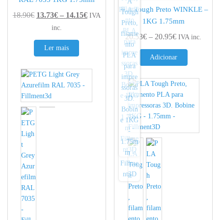
PLA Tough Preto WINKLE –
Price range: 13.73€ through 14.15€
18.90
€
13.73
€
–
14.15
€
IVA
1KG 1.75mm
inc.
Price range: 
20.53
€
–
20.95
€
IVA inc.
Ler mais
Adicionar