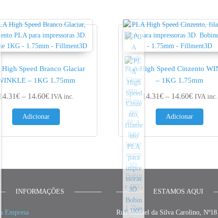
 High Speed Branco Glaciar
PLA High Speed Cinzento W
WINKLE – 1KG 1.75mm
– 1KG 1.75mm
4.60€
Price range: 14.31€ through 14.60€
Price ra
14.31
€
–
14.60
€
14.31
€
–
14.60
€
IVA inc.
IVA inc.
Adicionar
Adicionar
INFORMAÇÕES
ESTAMOS AQUI
a Empresa
Rua Manuel da Silva Carolino, Nº18