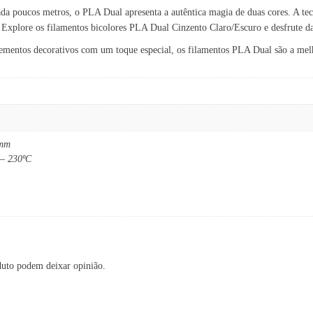
a poucos metros, o PLA Dual apresenta a autêntica magia de duas cores. A tec
. Explore os filamentos bicolores PLA Dual Cinzento Claro/Escuro e desfrute d
lementos decorativos com um toque especial, os filamentos PLA Dual são a mel
 mm
 – 230ºC
duto podem deixar opinião.