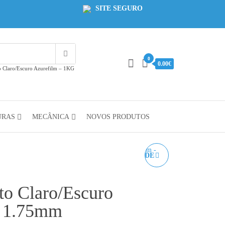
SITE SEGURO
0
0.00€
 Claro/Escuro Azurefilm – 1KG
URAS
MECÂNICA
NOVOS PRODUTOS
PLA DUAL AZUL/VERDE
AZUREFILM - 1KG
o Claro/Escuro
1.75MM
G 1.75mm