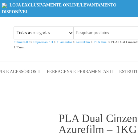
LOJA EXCLUSIVAMENTE ONLINE/LEVANTAMENTO
DISPONÍVEL
Fillment3D
>
Impressão 3D
>
Filamentos
>
Azurefilm
>
PLA Dual
>
PLA Dual Cinzento
1.75mm
IS E ACESSÓRIOS
FERRAGENS E FERRAMENTAS
ESTRUT
PLA Dual Cinzent
Azurefilm – 1K