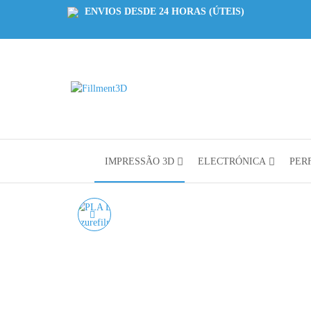
ENVIOS DESDE 24 HORAS (ÚTEIS)
Fillment3D
Componentes
e Serviço de
Impressão
3D
IMPRESSÃO 3D
ELECTRÓNICA
PERF
PLA DUAL NEON
AMARELO/ROSA
AZUREFILM - 1KG