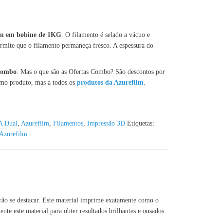
lm em bobine de 1KG
. O filamento é selado a vácuo e
mite que o filamento permaneça fresco. A espessura do
 Combo
. Mas o que são as Ofertas Combo? São descontos por
smo produto, mas a todos os
produtos da Azurefilm
.
A Dual
,
Azurefilm
,
Filamentos
,
Impressão 3D
Etiquetas:
Azurefilm
rão se destacar. Este material imprime exatamente como o
e este material para obter resultados brilhantes e ousados.