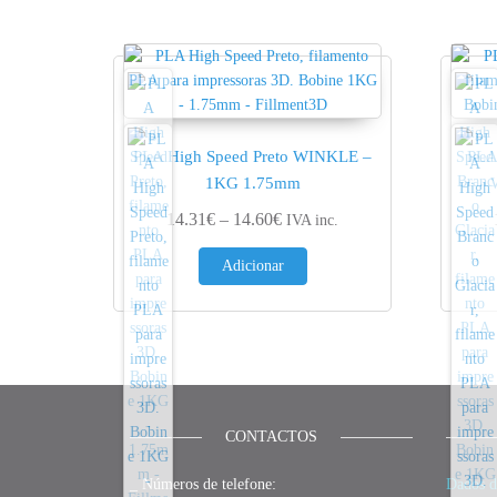
PLA High Speed Preto WINKLE –
PLA
1KG 1.75mm
Price range: 14.31€ through 1
14.31
€
–
14.60
€
IVA inc.
Adicionar
CONTACTOS
_ Números de telefone:
Dados d