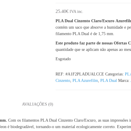
25.40
€
IVA inc.
PLA Dual Cinzento Claro/Escuro Azurefi
contém um saco que absorve a humidade e per
filamento PLA Dual é de 1,75 mm.
Este produto faz parte de nossas Ofertas
quantidade que se aplicam não apenas ao me
Esgotado
REF:
#A1F2PLADUALCCE
Categorias:
PL
Cinzento
,
PLA Azurefilm
,
PLA Dual
Marca:
L
AVALIAÇÕES (0)
75mm.
Com os filamentos PLA Dual Cinzento Claro/Escuro, as suas impressões i
eon é biodegradável, tornando-o um material ecologicamente correto. Experiment