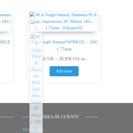
INKLE
PLA Tough Natural WINKLE – 1KG
1.75mm
nge: 14.31€ through 14.60€
Price range: 20.53€ through 20.
20.53
€
–
20.95
€
IVA inc.
Adicionar
ÁREA DE CLIENTE
Minha conta