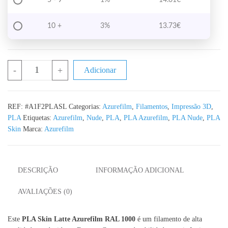
10 +
3%
13.73
€
Quantidade de PLA Skin Latte Azurefilm RAL 1000 1KG 1.75mm
-
+
Adicionar
REF:
#A1F2PLASL
Categorias:
Azurefilm
,
Filamentos
,
Impressão 3D
,
PLA
Etiquetas:
Azurefilm
,
Nude
,
PLA
,
PLA Azurefilm
,
PLA Nude
,
PLA
Skin
Marca:
Azurefilm
DESCRIÇÃO
INFORMAÇÃO ADICIONAL
AVALIAÇÕES (0)
Este
PLA Skin Latte Azurefilm RAL 1000
é um filamento de alta