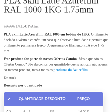
PLA Skin Latte Azurefilm
RAL 1000 1KG 1.75mm
O preço original era: 18.90€.
O preço atual é: 14.15€.
18.90
€
14.15
€
IVA inc.
PLA Skin Latte Azurefilm RAL 1000 em bobine de 1KG
. O filamento
é selado a vácuo e contém um saco que absorve a humidade e permite que
o filamento permaneça fresco. A espessura do filamento PLA é de 1,75
mm.
Este produto faz parte de nossas Ofertas Combo
. Mas o que são as
Ofertas Combo? São descontos por quantidade que se aplicam não apenas
ao mesmo produto, mas a todos os
produtos da Azurefilm
.
Em stock
Desconto por quantidade
QUANTIDADE
DESCONTO
PREÇO
5 - 9
1%
14.01
€