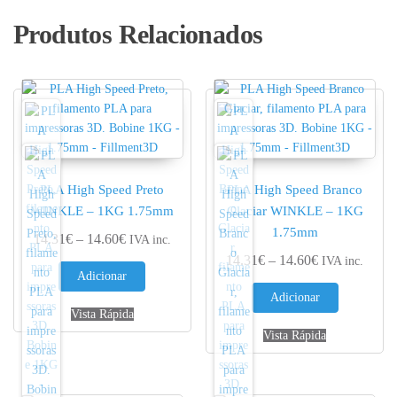
Produtos Relacionados
PLA High Speed Preto
PLA High Speed Branco
WINKLE – 1KG 1.75mm
Glaciar WINKLE – 1KG
1.75mm
Price range: 14.31€ through 14.60€
14.31
€
–
14.60
€
IVA inc.
Price range: 
14.31
€
–
14.60
€
IVA inc.
Adicionar
Adicionar
Vista Rápida
Vista Rápida