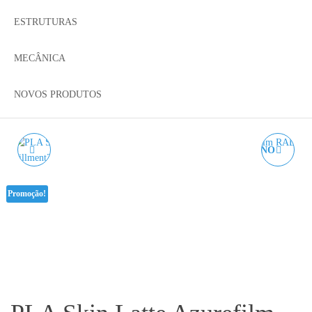
ESTRUTURAS
MECÂNICA
NOVOS PRODUTOS
PLA SILK RAINBOW
PLA SKIN CAPPUCCINO
CANDY AZUREFILM -
AZUREFILM RAL8016
Promoção!
1KG 1.75MM
1KG 1.75MM