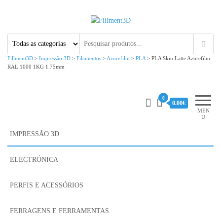
Fillment3D
Componentes e Serviço de
Impressão 3D
Fillment3D
>
Impressão 3D
>
Filamentos
>
Azurefilm
>
PLA
>
PLA Skin Latte Azurefilm
RAL 1000 1KG 1.75mm
0
0.00€
MEN
U
IMPRESSÃO 3D
ELECTRÓNICA
PERFIS E ACESSÓRIOS
FERRAGENS E FERRAMENTAS