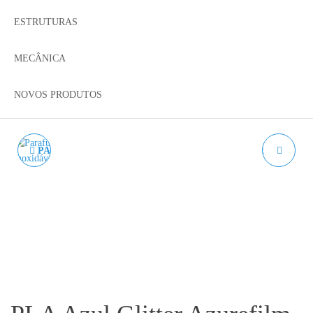
ESTRUTURAS
MECÂNICA
NOVOS PRODUTOS
PARAFUSO SEXTAVADO
PLA VERDE GLITTER
CABEÇA OVAL ISO 7380
AZUREFILM RAL 6018G
A2 M6 - AÇO INOX.
- 1.75MM