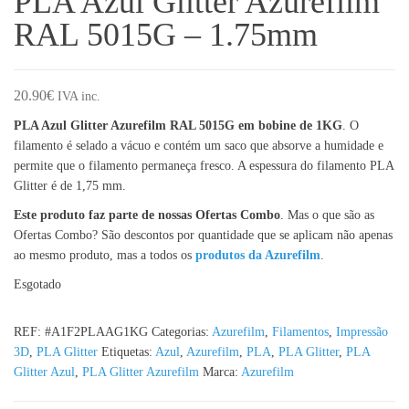
PLA Azul Glitter Azurefilm
RAL 5015G – 1.75mm
20.90
€
IVA inc.
PLA Azul Glitter Azurefilm RAL 5015G em bobine de 1KG
. O
filamento é selado a vácuo e contém um saco que absorve a humidade e
permite que o filamento permaneça fresco. A espessura do filamento PLA
Glitter é de 1,75 mm.
Este produto faz parte de nossas Ofertas Combo
. Mas o que são as
Ofertas Combo? São descontos por quantidade que se aplicam não apenas
ao mesmo produto, mas a todos os
produtos da Azurefilm
.
Esgotado
REF:
#A1F2PLAAG1KG
Categorias:
Azurefilm
,
Filamentos
,
Impressão
3D
,
PLA Glitter
Etiquetas:
Azul
,
Azurefilm
,
PLA
,
PLA Glitter
,
PLA
Glitter Azul
,
PLA Glitter Azurefilm
Marca:
Azurefilm