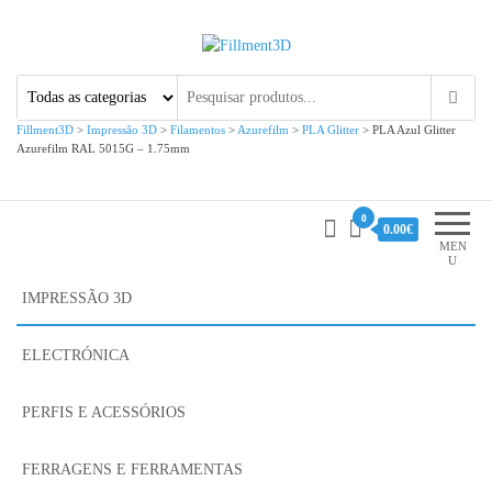
Fillment3D
Componentes e Serviço de
Impressão 3D
Fillment3D
>
Impressão 3D
>
Filamentos
>
Azurefilm
>
PLA Glitter
>
PLA Azul Glitter
Azurefilm RAL 5015G – 1.75mm
0
0.00€
MEN
U
IMPRESSÃO 3D
ELECTRÓNICA
PERFIS E ACESSÓRIOS
FERRAGENS E FERRAMENTAS