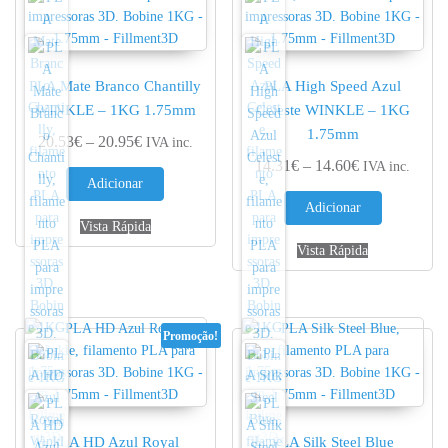
PLA Mate Branco Chantilly
PLA High Speed Azul
WINKLE – 1KG 1.75mm
Celeste WINKLE – 1KG
1.75mm
Price range: 20.53€ through 20.95€
20.53
€
–
20.95
€
IVA inc.
Price range: 
14.31
€
–
14.60
€
IVA inc.
Adicionar
Adicionar
Vista Rápida
Vista Rápida
Promoção!
PLA HD Azul Royal
PLA Silk Steel Blue