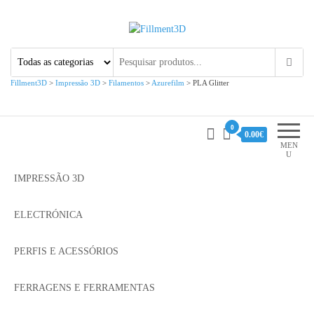
Fillment3D
Componentes e Serviço de
Impressão 3D
Fillment3D
>
Impressão 3D
>
Filamentos
>
Azurefilm
>
PLA Glitter
0
0.00€
MEN
U
IMPRESSÃO 3D
ELECTRÓNICA
PERFIS E ACESSÓRIOS
FERRAGENS E FERRAMENTAS