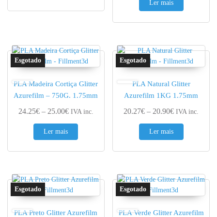
Ler mais
PLA Madeira Cortiça Glitter
PLA Natural Glitter
Azurefilm – 750G. 1.75mm
Azurefilm 1KG 1.75mm
Price range: 24.25€ through 25.00€
Price range: 
24.25
€
–
25.00
€
20.27
€
–
20.90
€
IVA inc.
IVA inc.
Ler mais
Ler mais
PLA Preto Glitter Azurefilm
PLA Verde Glitter Azurefilm