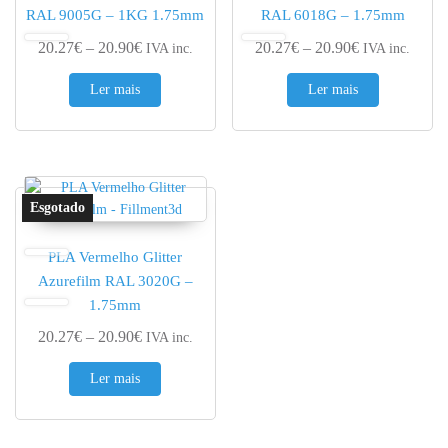
RAL 9005G – 1KG 1.75mm
RAL 6018G – 1.75mm
Price range: 20.27€ through 20.90€
Price range: 
20.27
€
–
20.90
€
20.27
€
–
20.90
€
IVA inc.
IVA inc.
Ler mais
Ler mais
PLA Vermelho Glitter
Azurefilm RAL 3020G –
1.75mm
Price range: 20.27€ through 20.90€
20.27
€
–
20.90
€
IVA inc.
Ler mais