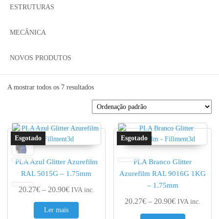
ESTRUTURAS
MECÂNICA
NOVOS PRODUTOS
A mostrar todos os 7 resultados
PLA Azul Glitter Azurefilm
PLA Branco Glitter
RAL 5015G – 1.75mm
Azurefilm RAL 9016G 1KG
– 1.75mm
Price range: 20.27€ through 20.90€
20.27
€
–
20.90
€
IVA inc.
Price range: 
20.27
€
–
20.90
€
IVA inc.
Ler mais