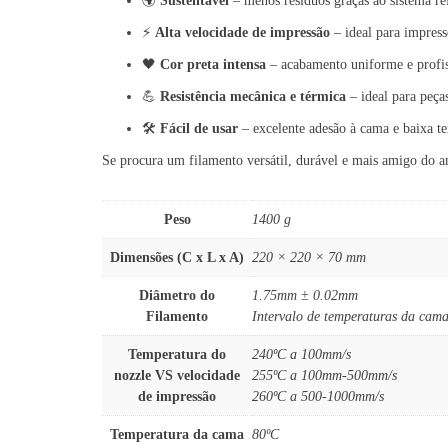
🌍
Sustentável
– menos resíduos graças ao sistema ref
⚡
Alta velocidade de impressão
– ideal para impress
🖤
Cor preta intensa
– acabamento uniforme e profis
💪
Resistência mecânica e térmica
– ideal para peças
🛠️
Fácil de usar
– excelente adesão à cama e baixa t
Se procura um filamento versátil, durável e mais amigo do 
Peso
1400 g
Dimensões (C x L x A)
220 × 220 × 70 mm
Diâmetro do
1.75mm ± 0.02mm
Filamento
Intervalo de temperaturas da cama
Temperatura do
240ºC a 100mm/s
nozzle VS velocidade
255ºC a 100mm-500mm/s
de impressão
260ºC a 500-1000mm/s
Temperatura da cama
80ºC