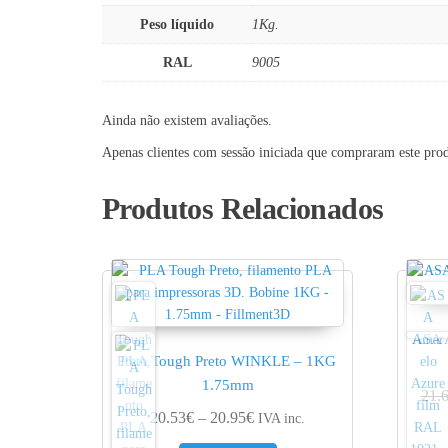
Peso líquido
1Kg.
RAL
9005
Ainda não existem avaliações.
Apenas clientes com sessão iniciada que compraram este pro
Produtos Relacionados
ASA 
PLA Tough Preto WINKLE – 1KG
1.75mm
21.
Price range: 20.53€ through 2
20.53
€
–
20.95
€
IVA inc.