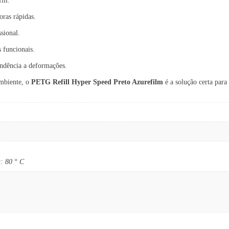
ill.
oras rápidas.
sional.
 funcionais.
endência a deformações.
ambiente, o
PETG Refill Hyper Speed Preto Azurefilm
é a solução certa para
: 80 ° C