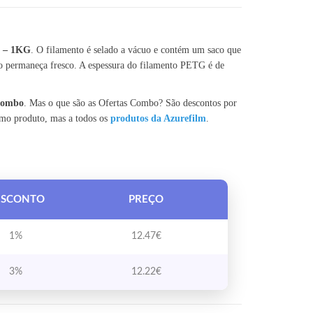
m – 1KG
. O filamento é selado a vácuo e contém um saco que
o permaneça fresco. A espessura do filamento PETG é de
 Combo
. Mas o que são as Ofertas Combo? São descontos por
smo produto, mas a todos os
produtos da Azurefilm
.
ESCONTO
PREÇO
1%
12.47
€
3%
12.22
€