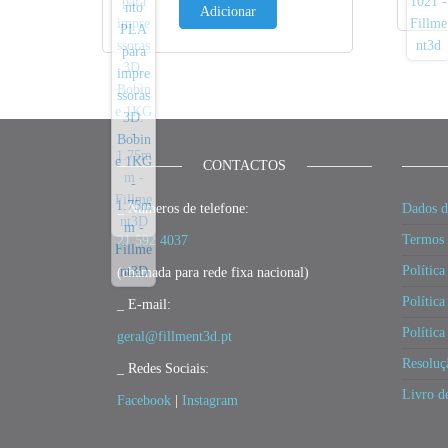
Adicionar
CONTACTOS
_ Números de telefone:
Dados d
Termos 
21 592 4037
Política
(chamada para rede fixa nacional)
Política
_ E-mail:
Polític
geral@fillment3d.pt
Resoluç
_ Redes Sociais:
Livro d
Facebook
|
Instagram