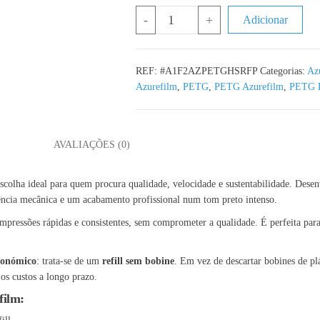
Quantidade de PETG Refill Hyper Sp
-
+
Adicionar
REF:
#A1F2AZPETGHSRFP
Categorias:
Az
Azurefilm
,
PETG
,
PETG Azurefilm
,
PETG P
L
AVALIAÇÕES (0)
scolha ideal para quem procura qualidade, velocidade e sustentabilidade. Dese
stência mecânica e um acabamento profissional num tom preto intenso.
impressões rápidas e consistentes, sem comprometer a qualidade. É perfeita par
económico
: trata-se de um
refill sem bobine
. Em vez de descartar bobines de p
os custos a longo prazo.
film: