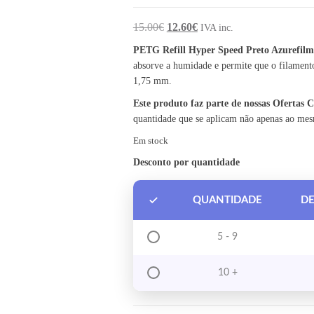
O preço original era: 15.00€.
O preço atual é: 12.60€.
15.00
€
12.60
€
IVA inc.
PETG Refill Hyper Speed Preto Azurefil
absorve a humidade e permite que o filament
1,75 mm.
Este produto faz parte de nossas Ofertas
quantidade que se aplicam não apenas ao me
Em stock
Desconto por quantidade
QUANTIDADE
D
5 - 9
10 +