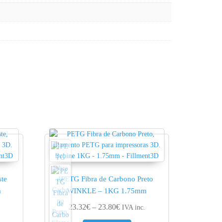
ste
PETG Fibra de Carbono Preto
m
WINKLE – 1KG 1.75mm
nge: 14.31€ through 14.60€
Price range: 23.32€ through 23.
23.32
€
–
23.80
€
IVA inc.