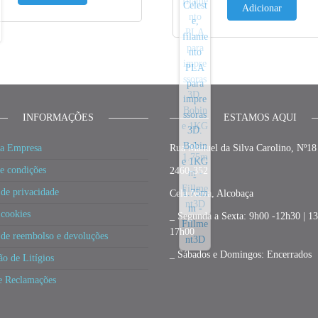
Adicionar
INFORMAÇÕES
ESTAMOS AQUI
a Empresa
Rua Manuel da Silva Carolino, Nº18
e condições
2460-352
 de privacidade
Cela Nova, Alcobaça
 cookies
_ Segunda a Sexta: 9h00 -12h30 | 1
17h00
a de reembolso e devoluções
_ Sábados e Domingos: Encerrados
ão de Litígios
e Reclamações