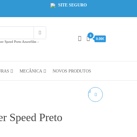
SITE SEGURO
0
0.00€
er Speed Preto Azurefilm –
URAS
MECÂNICA
NOVOS PRODUTOS
PETG REFILL HYPER
SPEED AZUL
r Speed Preto
AZUREFILM - 1KG