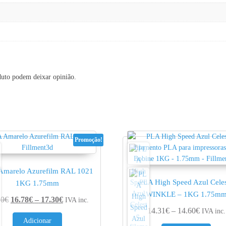
duto podem deixar opinião.
Promoção!
Amarelo Azurefilm RAL 1021
PLA High Speed Azul Cele
1KG 1.75mm
WINKLE – 1KG 1.75m
Price range: 16.78€ through 17.30€
60
€
16.78
€
–
17.30
€
IVA inc.
0.95€
Price ra
14.31
€
–
14.60
€
IVA inc.
Adicionar