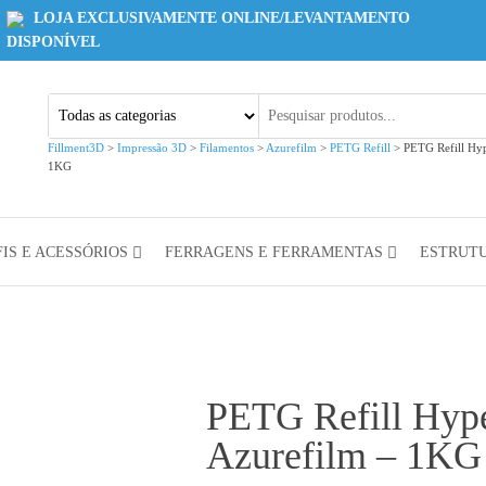
LOJA EXCLUSIVAMENTE ONLINE/LEVANTAMENTO
DISPONÍVEL
Fillment3D
>
Impressão 3D
>
Filamentos
>
Azurefilm
>
PETG Refill
>
PETG Refill Hyp
1KG
IS E ACESSÓRIOS
FERRAGENS E FERRAMENTAS
ESTRUT
PETG Refill Hype
Azurefilm – 1KG