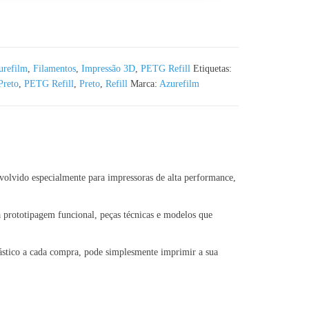
eed Preto Azurefilm - 1KG
urefilm
,
Filamentos
,
Impressão 3D
,
PETG Refill
Etiquetas:
reto
,
PETG Refill
,
Preto
,
Refill
Marca:
Azurefilm
nvolvido especialmente para impressoras de alta performance,
a prototipagem funcional, peças técnicas e modelos que
lástico a cada compra, pode simplesmente imprimir a sua