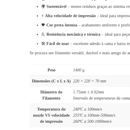
🌍
Sustentável
– menos resíduos graças ao sistema ref
⚡
Alta velocidade de impressão
– ideal para impress
🖤
Cor preta intensa
– acabamento uniforme e profis
💪
Resistência mecânica e térmica
– ideal para peças
🛠️
Fácil de usar
– excelente adesão à cama e baixa t
Se procura um filamento versátil, durável e mais amigo do 
Peso
1400 g
Dimensões (C x L x A)
220 × 220 × 70 mm
Diâmetro do
1.75mm ± 0.02mm
Filamento
Intervalo de temperaturas da cama
Temperatura do
240ºC a 100mm/s
nozzle VS velocidade
255ºC a 100mm-500mm/s
de impressão
260ºC a 500-1000mm/s