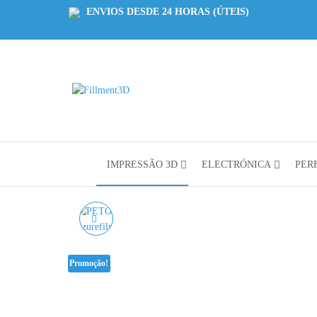
ENVIOS DESDE 24 HORAS (ÚTEIS)
Fillment3D
Componentes
e Serviço de
Impressão
3D
IMPRESSÃO 3D
ELECTRÓNICA
PERF
PETG REFILL HYPER
SPEED BRANCO
Promoção!
AZUREFILM - 1KG