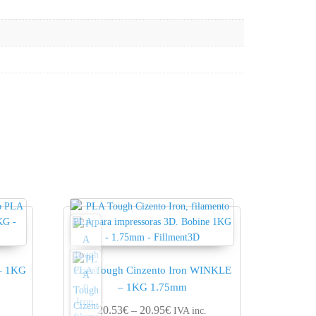
 – 1KG
PLA Tough Cinzento Iron WINKLE
– 1KG 1.75mm
nge: 15.88€ through 16.20€
Price range: 20.53€ through 20.
20.53
€
–
20.95
€
IVA inc.