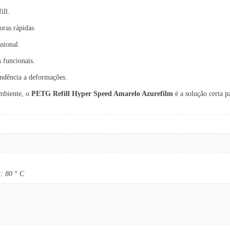
ill.
oras rápidas.
sional.
 funcionais.
endência a deformações.
ambiente, o
PETG Refill Hyper Speed Amarelo Azurefilm
é a solução certa p
: 80 ° C