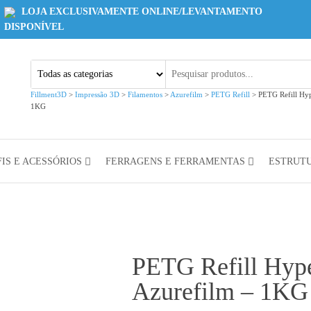
LOJA EXCLUSIVAMENTE ONLINE/LEVANTAMENTO
DISPONÍVEL
Fillment3D
>
Impressão 3D
>
Filamentos
>
Azurefilm
>
PETG Refill
>
PETG Refill Hy
1KG
IS E ACESSÓRIOS
FERRAGENS E FERRAMENTAS
ESTRUT
PETG Refill Hyp
Azurefilm – 1KG