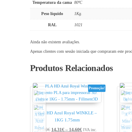
Temperatura da cama
80ºC
Peso líquido
1Kg.
RAL
1021
Ainda não existem avaliações.
Apenas clientes com sessão iniciada que compraram este pro
Produtos Relacionados
Promoção!
PLA HD Azul Royal WINKLE –
P
1KG 1.75mm
Price range: 14.31€ thro
17.20
€
14.31
€
–
14.60
€
IVA inc.