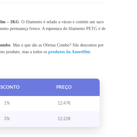
film – 1KG
. O filamento é selado a vácuo e contém um saco
mento permaneça fresco. A espessura do filamento PETG é de
 Combo
. Mas o que são as Ofertas Combo? São descontos por
smo produto, mas a todos os
produtos da Azurefilm
.
ESCONTO
PREÇO
1%
12.47
€
3%
12.22
€