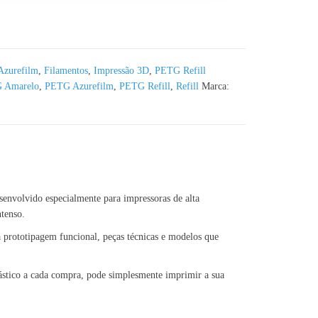
eed Amarelo Azurefilm - 1KG
Azurefilm
,
Filamentos
,
Impressão 3D
,
PETG Refill
 Amarelo
,
PETG Azurefilm
,
PETG Refill
,
Refill
Marca:
senvolvido especialmente para impressoras de alta
tenso.
a prototipagem funcional, peças técnicas e modelos que
lástico a cada compra, pode simplesmente imprimir a sua