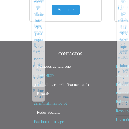
Adicionar
CONTACTOS
_ Números de telefone:
Dados d
Termos 
21 592 4037
Política
(chamada para rede fixa nacional)
Política
_ E-mail:
Polític
geral@fillment3d.pt
Resoluç
_ Redes Sociais:
Livro d
Facebook
|
Instagram