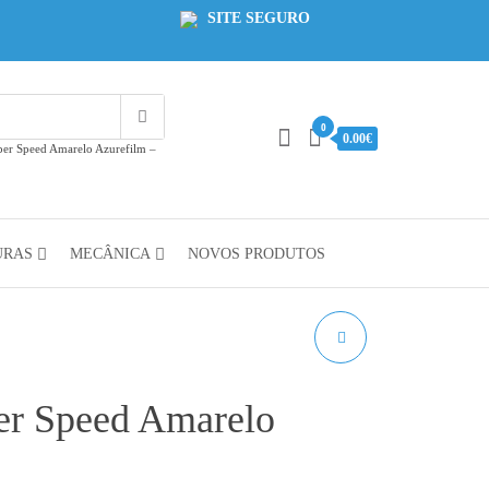
SITE SEGURO
0
0.00€
per Speed Amarelo Azurefilm –
URAS
MECÂNICA
NOVOS PRODUTOS
PLA REFILL PRETO
AZUREFILM RAL 9005 -
er Speed Amarelo
1KG 1.75MM