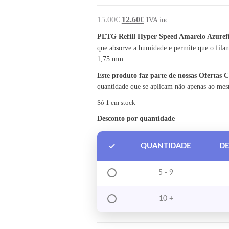
O preço original era: 15.00€.
O preço atual é: 12.60€.
15.00
€
12.60
€
IVA inc.
PETG Refill Hyper Speed Amarelo Azure
que absorve a humidade e permite que o fila
1,75 mm.
Este produto faz parte de nossas Ofertas
quantidade que se aplicam não apenas ao me
Só 1 em stock
Desconto por quantidade
QUANTIDADE
D
5 - 9
10 +