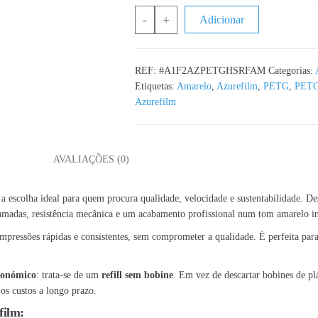
Quantidade de PETG Refill Hyper Sp
-
+
Adicionar
REF:
#A1F2AZPETGHSRFAM
Categorias:
Etiquetas:
Amarelo
,
Azurefilm
,
PETG
,
PETG
Azurefilm
L
AVALIAÇÕES (0)
a escolha ideal para quem procura qualidade, velocidade e sustentabilidade. De
camadas, resistência mecânica e um acabamento profissional num tom amarelo in
impressões rápidas e consistentes, sem comprometer a qualidade. É perfeita par
económico
: trata-se de um
refill sem bobine
. Em vez de descartar bobines de p
os custos a longo prazo.
film: