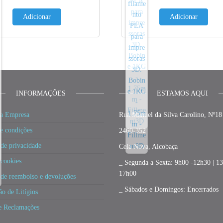
Adicionar
Adicionar
INFORMAÇÕES
ESTAMOS AQUI
a Empresa
Rua Manuel da Silva Carolino, Nº18
e condições
2460-352
 de privacidade
Cela Nova, Alcobaça
 cookies
_ Segunda a Sexta: 9h00 -12h30 | 1
17h00
a de reembolso e devoluções
_ Sábados e Domingos: Encerrados
ão de Litígios
e Reclamações