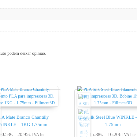
duto podem deixar opinião.
LA Mate Branco Chantilly
PLA Silk Steel Blue WINKLE
WINKLE – 1KG 1.75mm
1.75mm
ugh 14.60€
Price range: 20.53€ through 20.95€
Price ra
20.53
€
–
20.95
€
15.88
€
–
16.20
€
IVA inc.
IVA inc.