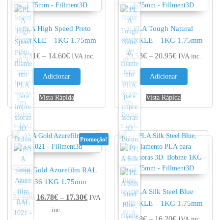
PLA High Speed Preto
PLA Tough Natural
WINKLE – 1KG 1.75mm
WINKLE – 1KG 1.75mm
Price range: 14.31€ through 14.60€
Price range: 
14.31
€
–
14.60
€
20.53
€
–
20.95
€
IVA inc.
IVA inc.
Adicionar
Adicionar
Vista Rápida
Vista Rápida
Promoção!
ASA Gold Azurefilm RAL
1036 1KG 1.75mm
PLA Silk Steel Blue
Price range: 16.78€ through 17.30€
21.60
€
16.78
€
–
17.30
€
IVA
WINKLE – 1KG 1.75mm
inc.
Price range: 
15.88
€
–
16.20
€
IVA inc.