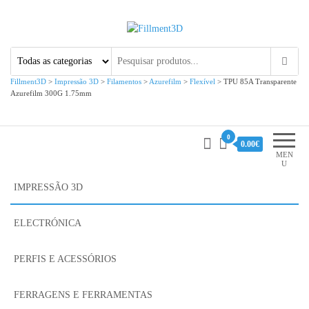
Fillment3D
Componentes e Serviço de
Impressão 3D
Fillment3D
>
Impressão 3D
>
Filamentos
>
Azurefilm
>
Flexível
>
TPU 85A Transparente
Azurefilm 300G 1.75mm
0
0.00€
MEN
U
IMPRESSÃO 3D
ELECTRÓNICA
PERFIS E ACESSÓRIOS
FERRAGENS E FERRAMENTAS