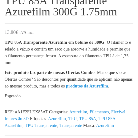
TPU 85A Transparente
Azurefilm 300G 1.75mm
13.80
€
IVA inc.
TPU 85A Transparente Azurefilm em bobine de 300G
. O filamento é
selado a vácuo e contém um saco que absorve a humidade e permite que
o filamento permaneça fresco. A espessura do filamento TPU é de 1,75
mm.
Este produto faz parte de nossas Ofertas Combo
. Mas o que são as
Ofertas Combo? São descontos por quantidade que se aplicam não apenas
ao mesmo produto, mas a todos os
produtos da Azurefilm
.
Esgotado
REF:
#A1F2FLEX85AT
Categorias:
Azurefilm
,
Filamentos
,
Flexível
,
Impressão 3D
Etiquetas:
Azurefilm
,
TPU
,
TPU 85A
,
TPU 85A
Azurefilm
,
TPU Transparente
,
Transparente
Marca:
Azurefilm