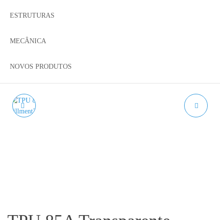
ESTRUTURAS
MECÂNICA
NOVOS PRODUTOS
TPU 85A BRANCO
MOTOR DE PASSO
AZUREFILM 300G
NEMA 17 MODELO
1.75MM
17HS4401