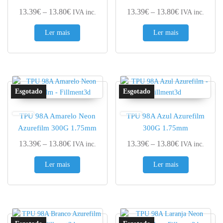
Price range: 13.39€ through 13.80€
Price range: 
13.39
€
–
13.80
€
13.39
€
–
13.80
€
IVA inc.
IVA inc.
Ler mais
Ler mais
TPU 98A Amarelo Neon
TPU 98A Azul Azurefilm
Azurefilm 300G 1.75mm
300G 1.75mm
Price range: 13.39€ through 13.80€
Price range: 
13.39
€
–
13.80
€
13.39
€
–
13.80
€
IVA inc.
IVA inc.
Ler mais
Ler mais