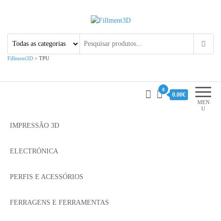
Fillment3D
Componentes e Serviço de
Impressão 3D
Fillment3D
>
TPU
0
0.00€
MEN
U
IMPRESSÃO 3D
ELECTRÓNICA
PERFIS E ACESSÓRIOS
FERRAGENS E FERRAMENTAS