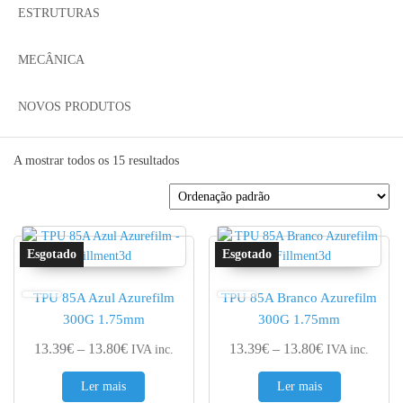
ESTRUTURAS
MECÂNICA
NOVOS PRODUTOS
A mostrar todos os 15 resultados
TPU 85A Azul Azurefilm
TPU 85A Branco Azurefilm
300G 1.75mm
300G 1.75mm
Price range: 13.39€ through 13.80€
Price range: 
13.39
€
–
13.80
€
13.39
€
–
13.80
€
IVA inc.
IVA inc.
Ler mais
Ler mais