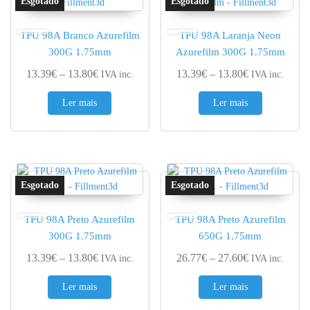
TPU 98A Branco Azurefilm
TPU 98A Laranja Neon
300G 1.75mm
Azurefilm 300G 1.75mm
Price range: 13.39€ through 13.80€
Price range: 
13.39
€
–
13.80
€
13.39
€
–
13.80
€
IVA inc.
IVA inc.
Ler mais
Ler mais
TPU 98A Preto Azurefilm
TPU 98A Preto Azurefilm
300G 1.75mm
650G 1.75mm
Price range: 13.39€ through 13.80€
Price range: 
13.39
€
–
13.80
€
26.77
€
–
27.60
€
IVA inc.
IVA inc.
Ler mais
Ler mais