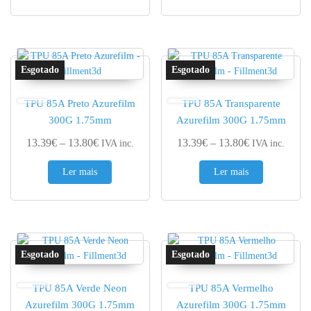
TPU 85A Preto Azurefilm
TPU 85A Transparente
300G 1.75mm
Azurefilm 300G 1.75mm
Price range: 13.39€ through 13.80€
Price range: 
13.39
€
–
13.80
€
13.39
€
–
13.80
€
IVA inc.
IVA inc.
Ler mais
Ler mais
TPU 85A Verde Neon
TPU 85A Vermelho
Azurefilm 300G 1.75mm
Azurefilm 300G 1.75mm