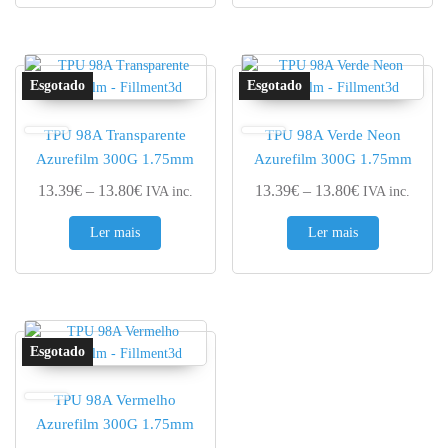
TPU 98A Transparente
TPU 98A Verde Neon
Azurefilm 300G 1.75mm
Azurefilm 300G 1.75mm
Price range: 13.39€ through 13.80€
Price range: 
13.39
€
–
13.80
€
13.39
€
–
13.80
€
IVA inc.
IVA inc.
Ler mais
Ler mais
TPU 98A Vermelho
Azurefilm 300G 1.75mm