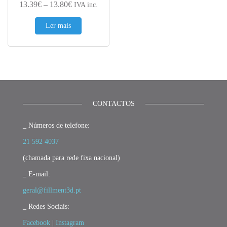
Price range: 13.39€ through 13.80€
13.39
€
–
13.80
€
IVA inc.
Ler mais
CONTACTOS
_ Números de telefone:
21 592 4037
(chamada para rede fixa nacional)
_ E-mail:
geral@fillment3d.pt
_ Redes Sociais:
Facebook
|
Instagram