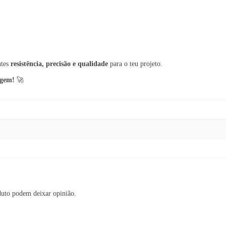
ntes
resistência, precisão e qualidade
para o teu projeto.
agem!
🚀
duto podem deixar opinião.