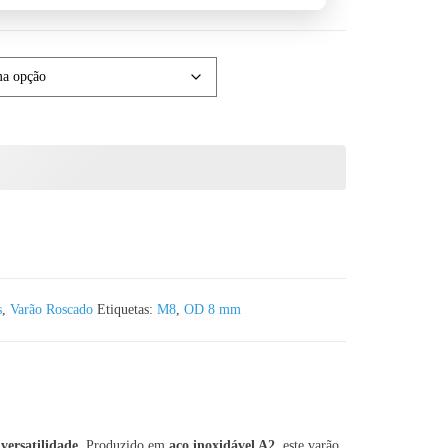
o M8 Aço Inox A2 - Corte à medida
s
,
Varão Roscado
Etiquetas:
M8
,
OD 8 mm
 versatilidade
. Produzido em
aço inoxidável A2
, este varão