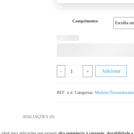
Comprimento
Quantidade de DIN 976 Varão Roscad
-
+
Adicionar
REF:
n.d.
Categorias:
Medidas Personalizada
L
AVALIAÇÕES (0)
 ideal para aplicações que exigem
alta resistência à corrosão, durabilidade e