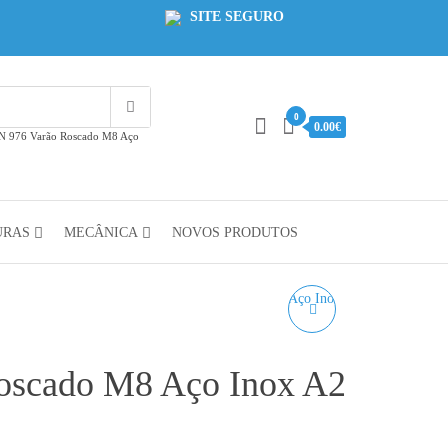
SITE SEGURO
0
0.00€
N 976 Varão Roscado M8 Aço
URAS
MECÂNICA
NOVOS PRODUTOS
DIN 976 VARÃO
ROSCADO M10 AÇO
oscado M8 Aço Inox A2
INOX A2 - CORTE À