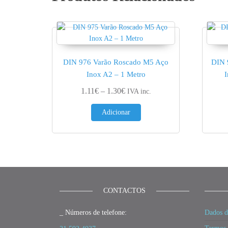
DIN 976 Varão Roscado M5 Aço
DIN 
Inox A2 – 1 Metro
Price range: 1.11€ through 1.30
1.11
€
–
1.30
€
IVA inc.
Adicionar
CONTACTOS
_ Números de telefone:
Dados d