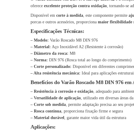
oferece
excelente proteção contra oxidação
, tornando-se a
Disponível em
corte à medida
, este componente permite
aj
porcas e outros acessórios, proporciona
maior flexibilidade
Especificações Técnicas:
– Modelo:
Varão Roscado M8 DIN 976
– Material:
Aço Inoxidável A2 (Resistente à corrosão)
– Diâmetro da rosca:
M8
– Norma:
DIN 976 (Rosca total ao longo do comprimento)
– Corte personalizado:
Disponível em diferentes comprimen
– Alta resistência mecânica:
Ideal para aplicações estruturai
Benefícios do Varão Roscado M8 DIN 976 em 
– Resistência à corrosão e oxidação
, adequado para ambient
– Versatilidade de aplicação
, utilizado em diversas áreas d
– Corte sob medida
, permite adaptação precisa ao seu proje
– Rosca contínua
, proporciona fixação firme e segura
– Material durável
, garante maior vida útil da estrutura
Aplicações: