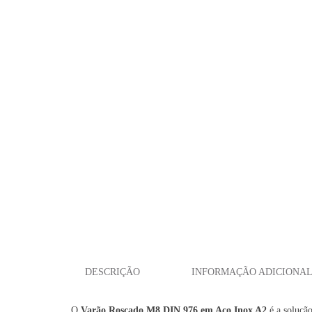
DESCRIÇÃO
INFORMAÇÃO ADICIONA
O
Varão Roscado M8 DIN 976 em Aço Inox A2
é a solução