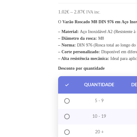
Price range: 1.02€ through
1.02
€
–
2.87
€
IVA inc.
O
Varão Roscado M8 DIN 976 em Aço Inox A
– Material:
Aço Inoxidável A2 (Resistente à 
– Diâmetro da rosca:
M8
– Norma:
DIN 976 (Rosca total ao longo do
– Corte personalizado:
Disponível em difer
– Alta resistência mecânica:
Ideal para aplic
Desconto por quantidade
QUANTIDADE
D
5 - 9
10 - 19
20 +