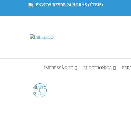
ENVIOS DESDE 24 HORAS (ÚTEIS)
Fillment3D
Componentes
e Serviço de
Impressão
3D
IMPRESSÃO 3D
ELECTRÓNICA
PERF
DIN 976 VARÃO
ROSCADO M6 AÇO
INOX A2 - CORTE À