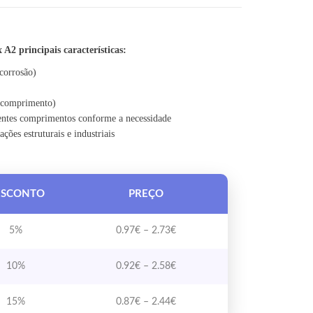
MEDIDA
 2.87€
2 principais características:
corrosão)
 comprimento)
entes comprimentos conforme a necessidade
ações estruturais e industriais
ESCONTO
PREÇO
Price range: 0.97€ through 2.73
5%
0.97
€
–
2.73
€
Price range: 0.92€ through 2.58
10%
0.92
€
–
2.58
€
Price range: 0.87€ through 2.44
15%
0.87
€
–
2.44
€