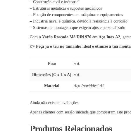
–
Construção civil e industrial
–
Estruturas metálicas e suportes mecânicos
–
Fixação de componentes em máquinas e equipamentos
–
Indústria naval e química, devido à resistência à corrosão
–
Sistemas de montagem que exigem ajuste personalizado
Com o
Varão Roscado M8 DIN 976 em Aço Inox A2
, gara
👉
Peça já o teu no tamanho ideal e otimize a tua mont
Peso
n.d.
Dimensões (C x L x A)
n.d.
Material
Aço Inoxidável A2
Ainda não existem avaliações.
Apenas clientes com sessão iniciada que compraram este pro
Produtos Relacionados