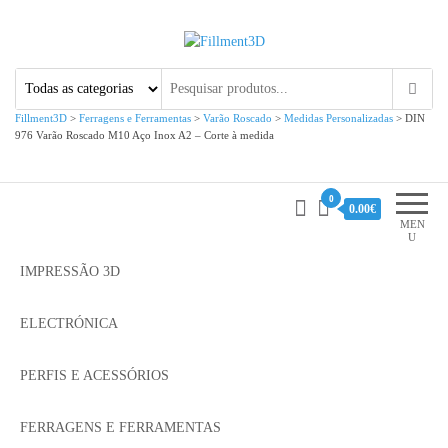
Fillment3D
Componentes e Serviço de
Impressão 3D
Fillment3D
>
Ferragens e Ferramentas
>
Varão Roscado
>
Medidas Personalizadas
>
DIN
976 Varão Roscado M10 Aço Inox A2 – Corte à medida
0
0.00€
MEN
U
IMPRESSÃO 3D
ELECTRÓNICA
PERFIS E ACESSÓRIOS
FERRAGENS E FERRAMENTAS