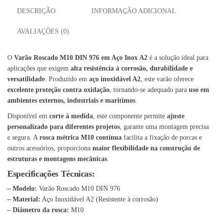
DESCRIÇÃO
INFORMAÇÃO ADICIONAL
AVALIAÇÕES (0)
O
Varão Roscado M10 DIN 976 em Aço Inox A2
é a solução ideal para
aplicações que exigem
alta resistência à corrosão, durabilidade e
versatilidade
. Produzido em
aço inoxidável A2
, este varão oferece
excelente proteção contra oxidação
, tornando-se adequado para
uso em
ambientes externos, industriais e marítimos
.
Disponível em
corte à medida
, este componente permite
ajuste
personalizado para diferentes projetos
, garante uma montagem precisa
e segura. A
rosca métrica M10 contínua
facilita a fixação de porcas e
outros acessórios, proporciona
maior flexibilidade na construção de
estruturas e montagens mecânicas
.
Especificações Técnicas:
– Modelo:
Varão Roscado M10 DIN 976
– Material:
Aço Inoxidável A2 (Resistente à corrosão)
– Diâmetro da rosca:
M10