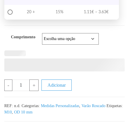
Price range
20 +
15%
1.11
€
–
3.63
€
Comprimento
Quantidade de DIN 976 Varão Roscado M10 Aço Inox A2 - Corte à
-
+
Adicionar
REF:
n.d.
Categorias:
Medidas Personalizadas
,
Varão Roscado
Etiquetas:
M10
,
OD 10 mm