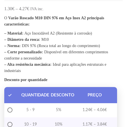
Price range: 1.30€ through 4.27€
1.30
€
–
4.27
€
IVA inc.
O
Varão Roscado M10 DIN 976 em Aço Inox A2 principais
características:
– Material:
Aço Inoxidável A2 (Resistente à corrosão)
– Diâmetro da rosca:
M10
– Norma:
DIN 976 (Rosca total ao longo do comprimento)
– Corte personalizado:
Disponível em diferentes comprimentos
conforme a necessidade
– Alta resistência mecânica:
Ideal para aplicações estruturais e
industriais
Desconto por quantidade
QUANTIDADE
DESCONTO
PREÇO
Price range
5 - 9
5%
1.24
€
–
4.06
€
Price range
10 - 19
10%
1.17
€
–
3.84
€