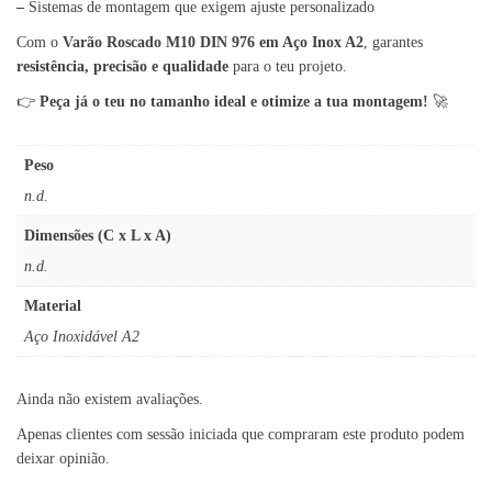
–
Sistemas de montagem que exigem ajuste personalizado
Com o
Varão Roscado M10 DIN 976 em Aço Inox A2
, garantes
resistência, precisão e qualidade
para o teu projeto.
👉
Peça já o teu no tamanho ideal e otimize a tua montagem!
🚀
Peso
n.d.
Dimensões (C x L x A)
n.d.
Material
Aço Inoxidável A2
Ainda não existem avaliações.
Apenas clientes com sessão iniciada que compraram este produto podem
deixar opinião.