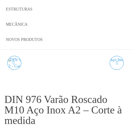
ESTRUTURAS
MECÂNICA
NOVOS PRODUTOS
DIN 976 VARÃO
DIN 976 VARÃO
ROSCADO M8 AÇO
ROSCADO M12 AÇO
INOX A2 - CORTE À
INOX A2 - CORTE À
DIN 976 Varão Roscado
MEDIDA
MEDIDA
M10 Aço Inox A2 – Corte à
medida