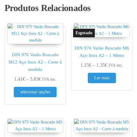
Produtos Relacionados
DIN 976 Varão Roscado M6
DIN 976 Varão Roscado
Aço Inox A2 – 1 Metro
M12 Aço Inox A2 – Corte à
Price range: 1.
1.15
€
–
1.35
€
IVA inc.
medida
Ler mais
Price range: 1.41€ through 5.83€
1.41
€
–
5.83
€
IVA inc.
This product has multiple variants. The optio
selecionar opções