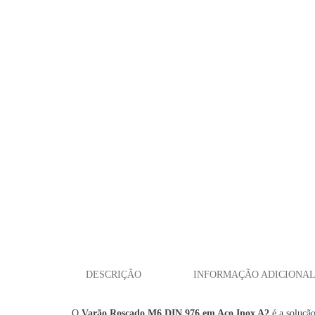
DESCRIÇÃO
INFORMAÇÃO ADICIONA
O
Varão Roscado M6 DIN 976 em Aço Inox A2
é a solução