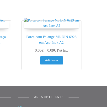
 Aço
Porca com Falange M6 DIN 6923
a
em Aço Inox A2
ge: 0.68€ through 2.02€
Price range: 0.06€ through 0.09€
0.06
€
–
0.09
€
IVA inc.
his product has multiple variants. The options may be chosen on the product p
Adicionar
ÁREA DE CLIENTE