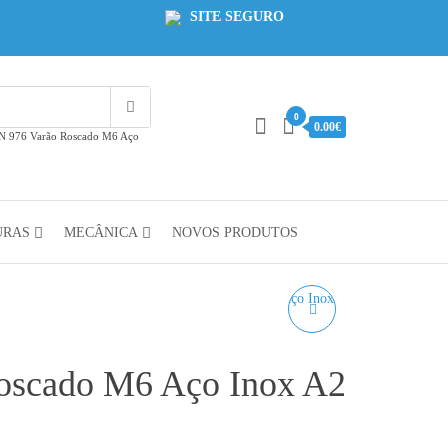
SITE SEGURO
0
0.00€
N 976 Varão Roscado M6 Aço
URAS
MECÂNICA
NOVOS PRODUTOS
DIN 976 VARÃO
ROSCADO M8 AÇO
oscado M6 Aço Inox A2
INOX A2 - CORTE À