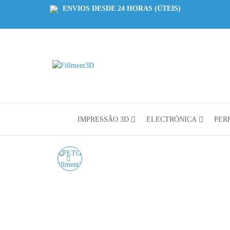
ENVIOS DESDE 24 HORAS (ÚTEIS)
Fillment3D
Componentes
e Serviço de
Impressão
3D
IMPRESSÃO 3D
ELECTRÓNICA
PERF
PETG NEON LIME
AZUREFILM RAL 2000 -
1KG 1.75MM