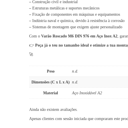
–
Construção civil e industrial
–
Estruturas metálicas e suportes mecânicos
–
Fixação de componentes em máquinas e equipamentos
–
Indústria naval e química, devido à resistência à corrosão
–
Sistemas de montagem que exigem ajuste personalizado
Com o
Varão Roscado M6 DIN 976 em Aço Inox A2
, gara
👉
Peça já o teu no tamanho ideal e otimize a tua mont
🚀
Peso
n.d.
Dimensões (C x L x A)
n.d.
Material
Aço Inoxidável A2
Ainda não existem avaliações.
Apenas clientes com sessão iniciada que compraram este pro