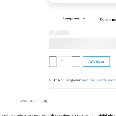
Comprimento
Quantidade de DIN 976 Varão Roscad
-
+
Adicionar
REF:
n.d.
Categorias:
Medidas Personalizada
L
AVALIAÇÕES (0)
 ideal para aplicações que exigem
alta resistência à corrosão, durabilidade e