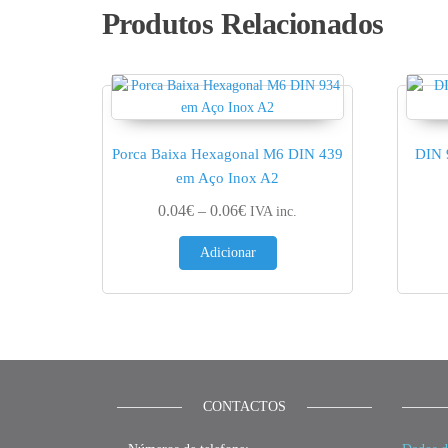
Produtos Relacionados
Porca Baixa Hexagonal M6 DIN 439
DIN 
em Aço Inox A2
Price range: 0.04€ through 0.06
0.04
€
–
0.06
€
IVA inc.
Adicionar
CONTACTOS