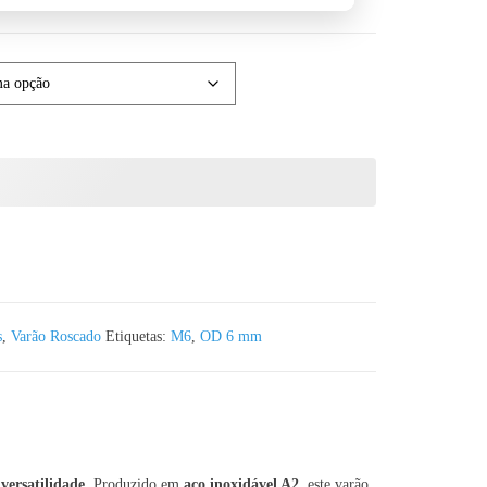
o M6 Aço Inox A2 - Corte à medida
s
,
Varão Roscado
Etiquetas:
M6
,
OD 6 mm
 versatilidade
. Produzido em
aço inoxidável A2
, este varão