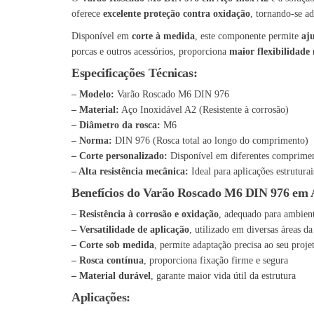
oferece
excelente proteção contra oxidação
, tornando-se a
Disponível em
corte à medida
, este componente permite
aj
porcas e outros acessórios, proporciona
maior flexibilidade
Especificações Técnicas:
– Modelo:
Varão Roscado M6 DIN 976
– Material:
Aço Inoxidável A2 (Resistente à corrosão)
– Diâmetro da rosca:
M6
– Norma:
DIN 976 (Rosca total ao longo do comprimento)
– Corte personalizado:
Disponível em diferentes comprimen
– Alta resistência mecânica:
Ideal para aplicações estruturai
Benefícios do Varão Roscado M6 DIN 976 em 
– Resistência à corrosão e oxidação
, adequado para ambient
– Versatilidade de aplicação
, utilizado em diversas áreas d
– Corte sob medida
, permite adaptação precisa ao seu proje
– Rosca contínua
, proporciona fixação firme e segura
– Material durável
, garante maior vida útil da estrutura
Aplicações: