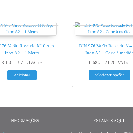
976 Varão Roscado M10 Aço
DIN 976 Varão Roscado M4
Inox A2 – 1 Metro
Inox A2 – Corte à medid
€
Price range: 3.15€ through 3.71€
Price ran
3.15
€
–
3.71
€
0.68
€
–
2.02
€
IVA inc.
IVA inc.
T
Adicionar
selecionar opções
INFORMAÇÕES
ESTAMOS AQUI