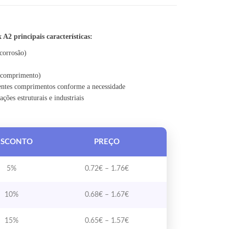
MEDIDA
 1.85€
2 principais características:
corrosão)
 comprimento)
entes comprimentos conforme a necessidade
ações estruturais e industriais
ESCONTO
PREÇO
Price range: 0.72€ through 1.76
5%
0.72
€
–
1.76
€
Price range: 0.68€ through 1.67
10%
0.68
€
–
1.67
€
Price range: 0.65€ through 1.57
15%
0.65
€
–
1.57
€