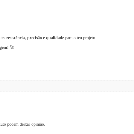
ntes
resistência, precisão e qualidade
para o teu projeto.
agem!
🚀
duto podem deixar opinião.