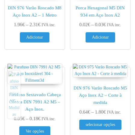
DIN 976 Varão Roscado M8
Porca Hexagonal M5 DIN
Aço Inox A2 – 1 Metro
934 em Aço Inox A2
Price range: 1.96€ through 2.31€
Price range: 0.
1.96
€
–
2.31
€
0.02
€
–
0.03
€
IVA inc.
IVA inc.
Adicionar
Adicionar
DIN 976 Varão Roscado M5
Parafuso Sextavado Cabeça
Aço Inox A2 – Corte à
Cónica DIN 7991 A2 M5 –
medida
Aço Inox.
Price range: 0.
0.64
€
–
1.80
€
IVA inc.
Price range: 0.05€ through 0.18€
0.05
€
–
0.18
€
IVA inc.
This pr
selecionar opções
This product has multiple variants. The options 
Ver opções