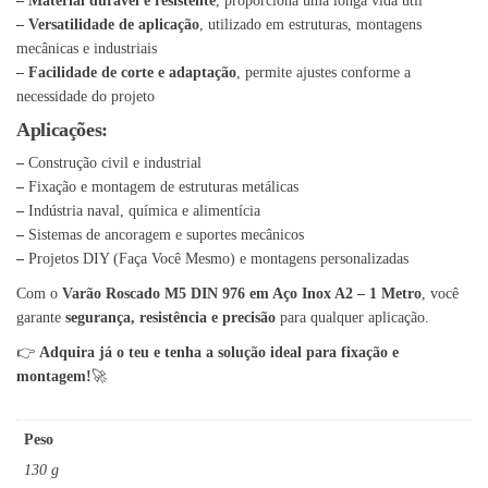
– Material durável e resistente
, proporciona uma longa vida útil
– Versatilidade de aplicação
, utilizado em estruturas, montagens
mecânicas e industriais
– Facilidade de corte e adaptação
, permite ajustes conforme a
necessidade do projeto
Aplicações:
–
Construção civil e industrial
–
Fixação e montagem de estruturas metálicas
–
Indústria naval, química e alimentícia
–
Sistemas de ancoragem e suportes mecânicos
–
Projetos DIY (Faça Você Mesmo) e montagens personalizadas
Com o
Varão Roscado M5 DIN 976 em Aço Inox A2 – 1 Metro
, você
garante
segurança, resistência e precisão
para qualquer aplicação.
👉
Adquira já o teu e tenha a solução ideal para fixação e
montagem!
🚀
Peso
130 g