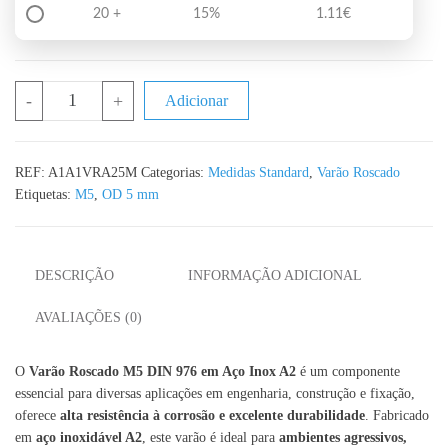
20 +
15%
1.11
€
Quantidade de DIN 976 Varão Roscado M5 Aço Inox A2 – 1 Metro
-
+
Adicionar
REF:
A1A1VRA25M
Categorias:
Medidas Standard
,
Varão Roscado
Etiquetas:
M5
,
OD 5 mm
DESCRIÇÃO
INFORMAÇÃO ADICIONAL
AVALIAÇÕES (0)
O
Varão Roscado M5 DIN 976 em Aço Inox A2
é um componente
essencial para diversas aplicações em engenharia, construção e fixação,
oferece
alta resistência à corrosão e excelente durabilidade
. Fabricado
em
aço inoxidável A2
, este varão é ideal para
ambientes agressivos,