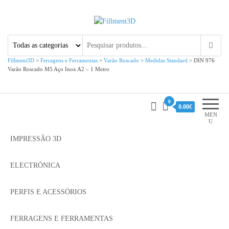
Fillment3D
Componentes e Serviço de
Impressão 3D
Fillment3D
>
Ferragens e Ferramentas
>
Varão Roscado
>
Medidas Standard
>
DIN 976
Varão Roscado M5 Aço Inox A2 – 1 Metro
0
0.00€
MEN
U
IMPRESSÃO 3D
ELECTRÓNICA
PERFIS E ACESSÓRIOS
FERRAGENS E FERRAMENTAS