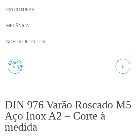
ESTRUTURAS
MECÂNICA
NOVOS PRODUTOS
VARÃO REDONDO LISO
PETG NEON LIME
– DIÂMETRO DE 5 MM –
AZUREFILM RAL 2000 -
AÇO INOX 304
1KG 1.75MM
DIN 976 Varão Roscado M5
Aço Inox A2 – Corte à
medida