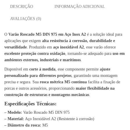
DESCRIÇÃO
INFORMAÇÃO ADICIONAL
AVALIAÇÕES (0)
O
Varão Roscado M5 DIN 975 em Aço Inox A2
é a solução ideal para
aplicações que exigem
alta resistência à corrosão, durabilidade e
versatilidade
. Produzido em
aço inoxidável A2
, esse varão oferece
excelente proteção contra oxidação
, tornando-se adequado para
uso em
ambientes externos, industriais e marítimos
.
Disponível em
corte à medida
, esse componente permite
ajuste
personalizado para diferentes projetos
, garantindo uma montagem
precisa e segura. Sua
rosca métrica M5 contínua
facilita a fixação de
porcas e outros acessórios, proporcionando
maior flexibilidade na
construção de estruturas e montagens mecânicas
.
Especificações Técnicas:
– Modelo:
Varão Roscado M5 DIN 975
– Material:
Aço Inoxidável A2 (Resistente à corrosão)
– Diâmetro da rosca:
M5