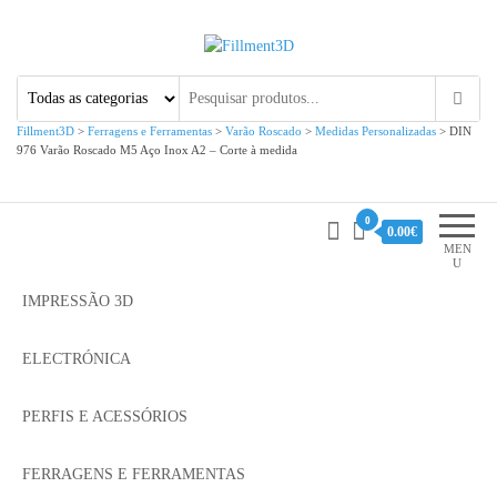
Fillment3D
Componentes e Serviço de
Impressão 3D
Fillment3D
>
Ferragens e Ferramentas
>
Varão Roscado
>
Medidas Personalizadas
>
DIN
976 Varão Roscado M5 Aço Inox A2 – Corte à medida
0
0.00€
MEN
U
IMPRESSÃO 3D
ELECTRÓNICA
PERFIS E ACESSÓRIOS
FERRAGENS E FERRAMENTAS