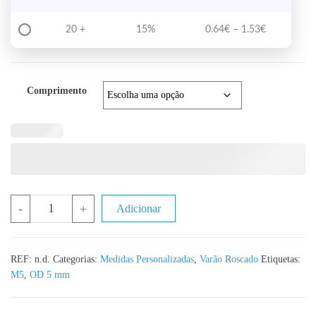
Price range
20 +
15%
0.64
€
–
1.53
€
Comprimento
Quantidade de DIN 976 Varão Roscado M5 Aço Inox A2 - Corte à 
-
+
Adicionar
REF:
n.d.
Categorias:
Medidas Personalizadas
,
Varão Roscado
Etiquetas:
M5
,
OD 5 mm