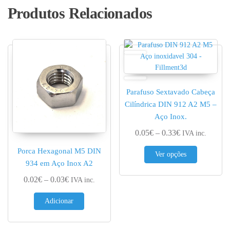
Produtos Relacionados
Parafuso Sextavado Cabeça
Cilíndrica DIN 912 A2 M5 –
Aço Inox.
Price range: 0.
0.05
€
–
0.33
€
IVA inc.
This produc
Porca Hexagonal M5 DIN
Ver opções
934 em Aço Inox A2
Price range: 0.02€ through 0.03€
0.02
€
–
0.03
€
IVA inc.
Adicionar