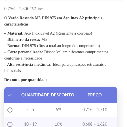
Price range: 0.75€ through 1.80€
0.75
€
–
1.80
€
IVA inc.
O
Varão Roscado M5 DIN 975 em Aço Inox A2 principais
características:
– Material:
Aço Inoxidável A2 (Resistente à corrosão)
– Diâmetro da rosca:
M5
– Norma:
DIN 975 (Rosca total ao longo do comprimento)
– Corte personalizado:
Disponível em diferentes comprimentos
conforme a necessidade
– Alta resistência mecânica:
Ideal para aplicações estruturais e
industriais
Desconto por quantidade
QUANTIDADE
DESCONTO
PREÇO
Price range
5 - 9
5%
0.71
€
–
1.71
€
Price range
10 - 19
10%
0.68
€
–
1.62
€