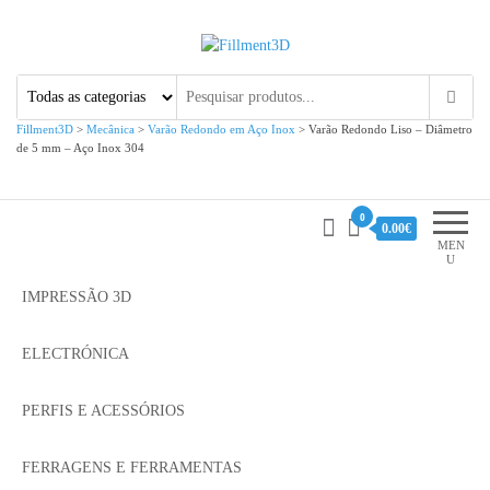
Fillment3D
Componentes e Serviço de
Impressão 3D
Fillment3D
>
Mecânica
>
Varão Redondo em Aço Inox
>
Varão Redondo Liso – Diâmetro
de 5 mm – Aço Inox 304
0
0.00€
MEN
U
IMPRESSÃO 3D
ELECTRÓNICA
PERFIS E ACESSÓRIOS
FERRAGENS E FERRAMENTAS