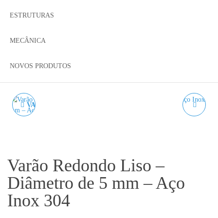
ESTRUTURAS
MECÂNICA
NOVOS PRODUTOS
VARÃO REDONDO LISO
DIN 976 VARÃO
– DIÂMETRO DE 20 MM
ROSCADO M5 AÇO
– AÇO INOX 304
INOX A2 - CORTE À
Varão Redondo Liso –
MEDIDA
Diâmetro de 5 mm – Aço
Inox 304