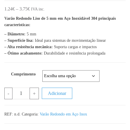
Price range: 1.24€ through 3.75€
1.24
€
–
3.75
€
IVA inc.
Varão Redondo Liso de 5 mm em Aço Inoxidável 304 principais
características:
– Diâmetro:
5 mm
– Superfície lisa:
Ideal para sistemas de movimentação linear
– Alta resistência mecânica:
Suporta cargas e impactos
– Ótimo acabamento:
Durabilidade e resistência prolongada
Comprimento
Quantidade de Varão Redondo Liso – Diâmetro de 5 mm – Aço Ino
-
+
Adicionar
REF:
n.d.
Categoria:
Varão Redondo em Aço Inox