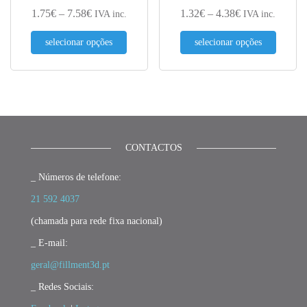
Price range: 1.75€ through 7.58€
Price range: 1.
1.75
€
–
7.58
€
1.32
€
–
4.38
€
IVA inc.
IVA inc.
This product has multiple variants. The optio
This pr
selecionar opções
selecionar opções
CONTACTOS
_ Números de telefone:
21 592 4037
(chamada para rede fixa nacional)
_ E-mail:
geral@fillment3d.pt
_ Redes Sociais: