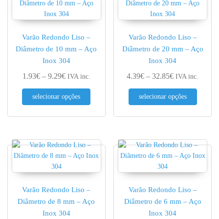
Varão Redondo Liso –
Varão Redondo Liso –
Diâmetro de 10 mm – Aço
Diâmetro de 20 mm – Aço
Inox 304
Inox 304
Price range: 1.93€ through 9.29€
Price range: 4
1.93
€
–
9.29
€
4.39
€
–
32.85
€
IVA inc.
IVA inc.
This product has multiple variants. The optio
This pr
selecionar opções
selecionar opções
Varão Redondo Liso –
Varão Redondo Liso –
Diâmetro de 8 mm – Aço
Diâmetro de 6 mm – Aço
Inox 304
Inox 304