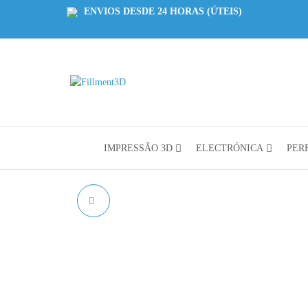
ENVIOS DESDE 24 HORAS (ÚTEIS)
Fillment3D
Componentes
e Serviço de
Impressão
3D
IMPRESSÃO 3D
ELECTRÓNICA
PERF
MOTOR DE PASSO
NEMA 17 MODELO
17HS4023