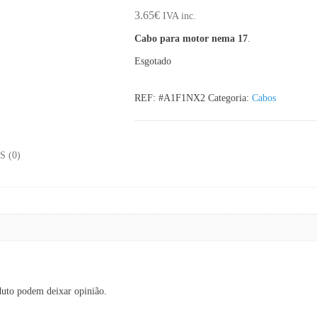
3.65
€
IVA inc.
Cabo para motor nema 17
.
Esgotado
REF:
#A1F1NX2
Categoria:
Cabos
 (0)
duto podem deixar opinião.