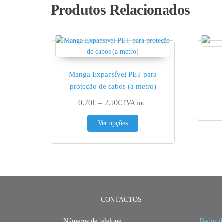
Produtos Relacionados
Manga Expansível PET para
proteção de cabos (a metro)
Price range: 0.70€ through 2.50
0.70
€
–
2.50
€
IVA inc.
This product has multiple var
Ver opções
CONTACTOS
_ Números de telefone:
Dados d