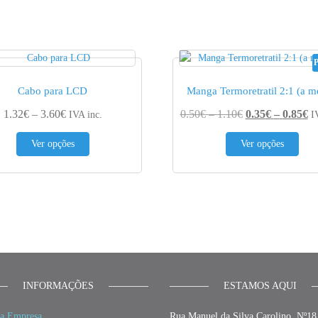
Cabo para LCD
Manga Termoretratil 2:1 (a m
Price range: 1.32€ through 3.60€
Price range: 0.5
Pr
1.32
€
–
3.60
€
0.50
€
–
1.10
€
0.35
€
–
0.85
€
IVA inc.
I
This product has multiple variants. The options may be 
This
Ver opções
Ver opções
€
iants. The options may be chosen on the product page
INFORMAÇÕES
ESTAMOS AQUI
a Empresa
Rua Manuel da Silva Carolino, Nº18