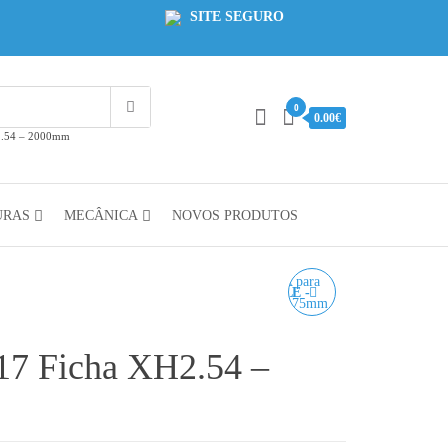
SITE SEGURO
0
0.00€
2.54 – 2000mm
URAS
MECÂNICA
NOVOS PRODUTOS
PLA HD SAND WINKLE -
1KG 1.75MM
17 Ficha XH2.54 –