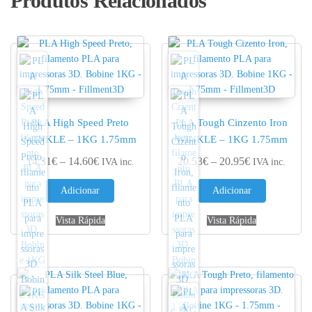
Produtos Relacionados
PLA High Speed Preto
PLA Tough Cinzento Iron
WINKLE – 1KG 1.75mm
WINKLE – 1KG 1.75mm
Price range: 14.31€ through 14.60€
Price range: 
14.31
€
–
14.60
€
20.53
€
–
20.95
€
IVA inc.
IVA inc.
Adicionar
Adicionar
Vista Rápida
Vista Rápida