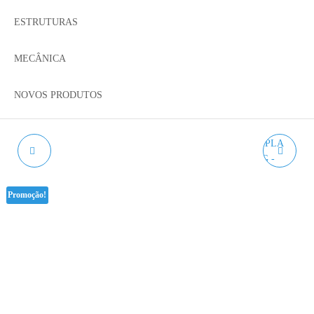
ESTRUTURAS
MECÂNICA
NOVOS PRODUTOS
CABO PARA NEMA 17
PLA HD STAR DUST
FICHA XH2.54 - 2000MM
(PRETO COM
Promoção!
PARTÍCULAS) WINKLE -
1KG 1.75MM