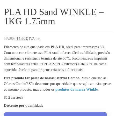
PLA HD Sand WINKLE –
1KG 1.75mm
O preço original era: 17.20€.
O preço atual é: 14.60€.
17.20
€
14.60
€
IVA inc.
Filamento de alta qualidade em
PLA HD
, ideal para impressoras 3D.
Com uma cor vibrante este PLA sand, oferece fácil usabilidade, precisão
dimensional e resistência térmica de até 60°C. Recomenda-se imprimir
com temperaturas entre 190°C e 220°C (extrusor) e até 60°C na cama
aquecida. Perfeito para projetos criativos e funcionais!
Este produto faz parte de nossas Ofertas Combo
. Mas o que são as
Ofertas Combo? São descontos por quantidade que se aplicam não apenas
ao mesmo produto, mas a todos os
produtos da marca Winkle
.
Só 2 em stock
Desconto por quantidade