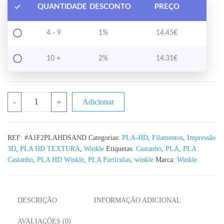
QUANTIDADE
DESCONTO
PREÇO
4 - 9
1%
14.45
€
10 +
2%
14.31
€
Quantidade de PLA HD Sand WINKLE - 1KG 1.75mm
-
+
Adicionar
REF:
#A1F2PLAHDSAND
Categorias:
PLA-HD
,
Filamentos
,
Impressão
3D
,
PLA HD TEXTURA
,
Winkle
Etiquetas:
Castanho
,
PLA
,
PLA
Castanho
,
PLA HD Winkle
,
PLA Partículas
,
winkle
Marca:
Winkle
DESCRIÇÃO
INFORMAÇÃO ADICIONAL
AVALIAÇÕES (0)