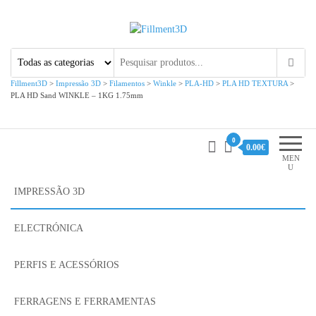
Fillment3D
Componentes e Serviço de
Impressão 3D
Fillment3D
>
Impressão 3D
>
Filamentos
>
Winkle
>
PLA-HD
>
PLA HD TEXTURA
>
PLA HD Sand WINKLE – 1KG 1.75mm
0
0.00€
MEN
U
IMPRESSÃO 3D
ELECTRÓNICA
PERFIS E ACESSÓRIOS
FERRAGENS E FERRAMENTAS