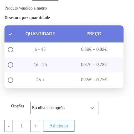
Produto vendido a metro
Desconto por quantidade
QUANTIDADE
PREÇO
Price range: 0
6 - 15
0.38
€
–
0.82
€
Price range: 0
16 - 25
0.37
€
–
0.78
€
Price range: 0
26 +
0.35
€
–
0.75
€
Opções
Quantidade de Manga Termoretratil 2:1 (a metro)
-
+
Adicionar