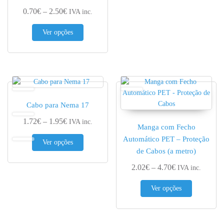
Price range: 0.70€ through 2.50€
0.70
€
–
2.50
€
IVA inc.
This product has multiple variants. The options 
Ver opções
Cabo para Nema 17
Price range: 1.72€ through 1.95€
1.72
€
–
1.95
€
IVA inc.
Manga com Fecho
This product has multiple variants. The options 
Automático PET – Proteção
Ver opções
de Cabos (a metro)
Price range: 2.
2.02
€
–
4.70
€
IVA inc.
This produc
Ver opções