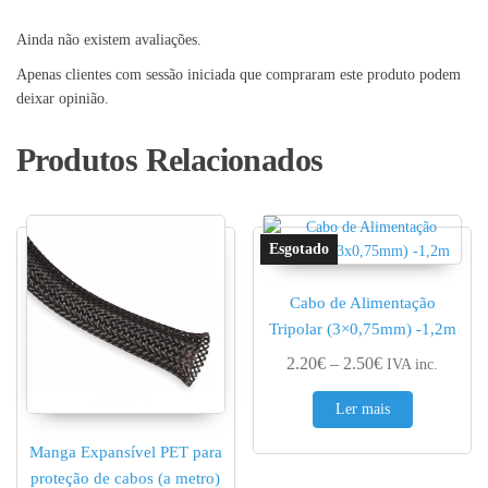
Ainda não existem avaliações.
Apenas clientes com sessão iniciada que compraram este produto podem
deixar opinião.
Produtos Relacionados
Cabo de Alimentação
Tripolar (3×0,75mm) -1,2m
Price range: 2.
2.20
€
–
2.50
€
IVA inc.
Ler mais
Manga Expansível PET para
proteção de cabos (a metro)