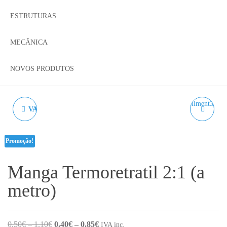
ESTRUTURAS
MECÂNICA
NOVOS PRODUTOS
VARÃO LISO PARA AM8
PLA SILK LIME
AZUREFILM RAL 2000 -
Promoção!
1KG 1.75MM
Manga Termoretratil 2:1 (a
metro)
Price range: 0.50€ through 1.10€
Price range: 0.40€ through 0.85€
0.50
€
–
1.10
€
0.40
€
–
0.85
€
IVA inc.