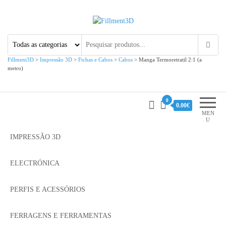
Fillment3D
Componentes e Serviço de
Impressão 3D
Fillment3D
>
Impressão 3D
>
Fichas e Cabos
>
Cabos
>
Manga Termoretratil 2:1 (a
metro)
0
0.00€
MEN
U
IMPRESSÃO 3D
ELECTRÓNICA
PERFIS E ACESSÓRIOS
FERRAGENS E FERRAMENTAS