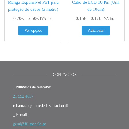
Manga Expansível PET para
Cabo de LCD 10 Pin (Uni.
proteção de cabos (a metro)
de 10cm)
Price range: 0.70€ through 2.50€
Price range: 0.
0.70
€
–
2.50
€
0.15
€
–
0.17
€
IVA inc.
IVA inc.
This product has multiple variants. The options 
Ver opções
Adicionar
CONTACTOS
_ Números de telefone:
21 592 4037
(chamada para rede fixa nacional)
_ E-mail:
geral@fillment3d.pt