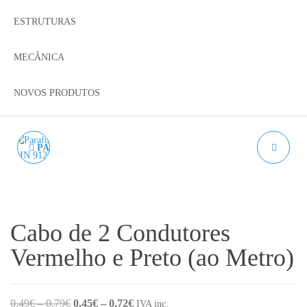
ESTRUTURAS
MECÂNICA
NOVOS PRODUTOS
PARAFUSO SEXTAVADO
DISSIPADOR TIPO V6
CABEÇA CILÍNDRICA
COM UNIÃO
DIN 912 A2 M3 - AÇO
PNEUMÁTICA
Cabo de 2 Condutores
INOX.
Vermelho e Preto (ao Metro)
Price range: 0.49€ through 0.79€
Price range: 0.45€ through 0.72€
0.49
€
–
0.79
€
0.45
€
–
0.72
€
IVA inc.