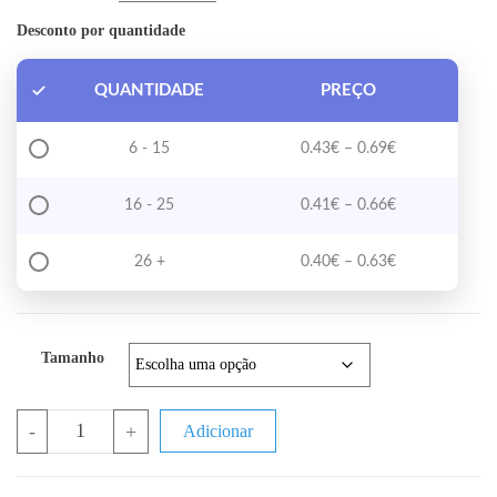
Desconto por quantidade
QUANTIDADE
PREÇO
Price range: 0
6 - 15
0.43
€
–
0.69
€
Price range: 0
16 - 25
0.41
€
–
0.66
€
Price range: 0
26 +
0.40
€
–
0.63
€
Tamanho
Quantidade de Cabo de 2 Condutores Vermelho e Preto (ao Metro)
-
+
Adicionar