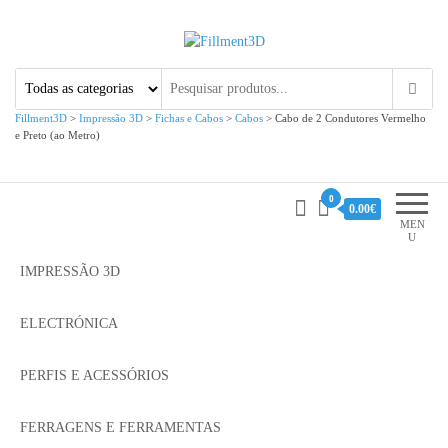
Fillment3D
Componentes e Serviço de
Impressão 3D
Fillment3D
>
Impressão 3D
>
Fichas e Cabos
>
Cabos
>
Cabo de 2 Condutores Vermelho
e Preto (ao Metro)
0
0.00€
MEN
U
IMPRESSÃO 3D
ELECTRÓNICA
PERFIS E ACESSÓRIOS
FERRAGENS E FERRAMENTAS