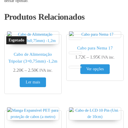
deixar opinião.
Produtos Relacionados
Cabo para Nema 17
Cabo de Alimentação
Price range: 1.
1.72
€
–
1.95
€
IVA inc.
Tripolar (3×0,75mm) -1,2m
This produc
Ver opções
Price range: 2.20€ through 2.50€
2.20
€
–
2.50
€
IVA inc.
Ler mais