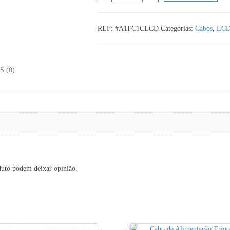
REF:
#A1FC1CLCD
Categorias:
Cabos
,
LC
 (0)
duto podem deixar opinião.