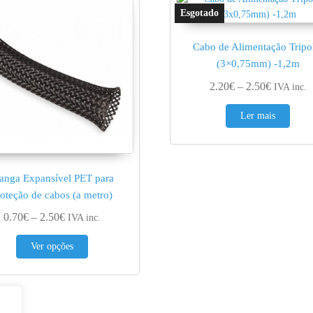
Cabo de Alimentação Tripo
€
(3×0,75mm) -1,2m
iants. The options may be chosen on the product page
Price ran
2.20
€
–
2.50
€
IVA inc.
Ler mais
anga Expansível PET para
roteção de cabos (a metro)
Price range: 0.70€ through 2.50€
0.70
€
–
2.50
€
IVA inc.
This product has multiple variants. The options may be 
Ver opções