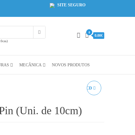
SITE SEGURO
0
0.00€
 10cm)
URAS
MECÂNICA
NOVOS PRODUTOS
FICHA FC-10 PARA LCD
in (Uni. de 10cm)