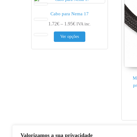
Cabo para Nema 17
Price range: 1.72€ through 1.95
1.72
€
–
1.95
€
IVA inc.
This product has multiple var
Ver opções
M
p
Valorizamos a sua privacidade