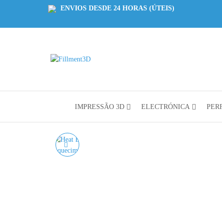
ENVIOS DESDE 24 HORAS (ÚTEIS)
Fillment3D
Componentes
e Serviço de
Impressão
3D
IMPRESSÃO 3D
ELECTRÓNICA
PERF
HEAT BLOCK
VOLCANO – BLOCO DE
AQUECIMENTO EM
ALUMÍNIO