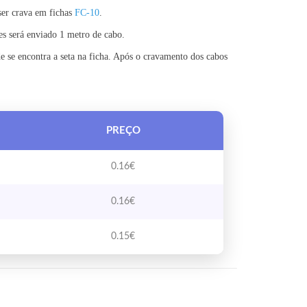
er crava em fichas
FC-10
.
s será enviado 1 metro de cabo.
e se encontra a seta na ficha. Após o cravamento dos cabos
PREÇO
0.16
€
0.16
€
0.15
€
Uni. de 10cm)