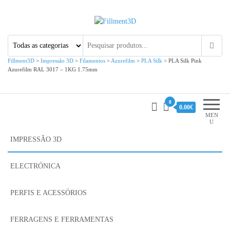
Fillment3D
Componentes e Serviço de
Impressão 3D
Fillment3D
>
Impressão 3D
>
Filamentos
>
Azurefilm
>
PLA Silk
>
PLA Silk Pink
Azurefilm RAL 3017 – 1KG 1.75mm
0
0.00€
MEN
U
IMPRESSÃO 3D
ELECTRÓNICA
PERFIS E ACESSÓRIOS
FERRAGENS E FERRAMENTAS