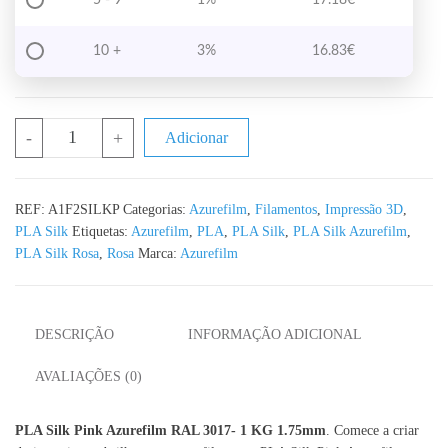
10 +
3%
16.83
€
Quantidade de PLA Silk Pink Azurefilm RAL 3017 - 1KG 1.75mm
-
+
Adicionar
REF:
A1F2SILKP
Categorias:
Azurefilm
,
Filamentos
,
Impressão 3D
,
PLA Silk
Etiquetas:
Azurefilm
,
PLA
,
PLA Silk
,
PLA Silk Azurefilm
,
PLA Silk Rosa
,
Rosa
Marca:
Azurefilm
DESCRIÇÃO
INFORMAÇÃO ADICIONAL
AVALIAÇÕES (0)
PLA Silk Pink Azurefilm RAL 3017- 1 KG 1.75mm
. Comece a criar