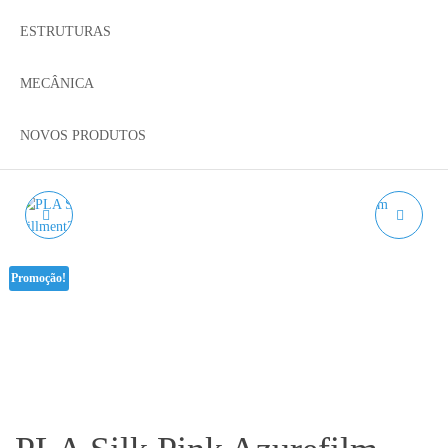
ESTRUTURAS
MECÂNICA
NOVOS PRODUTOS
PLA SILK WHITE
TUBO PTFE AZUL
AZUREFILM RAL 9010 -
4X2MM (4MM
Promoção!
1KG 1.75MM
EXTERNO, 2MM
INTERNO) – 10CM