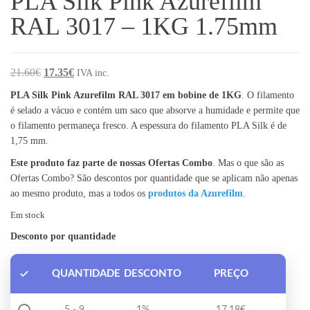
PLA Silk Pink Azurefilm
RAL 3017 – 1KG 1.75mm
O preço original era: 21.60€.
O preço atual é: 17.35€.
21.60
€
17.35
€
IVA inc.
PLA Silk Pink Azurefilm RAL 3017 em bobine de 1KG
. O filamento
é selado a vácuo e contém um saco que absorve a humidade e permite que
o filamento permaneça fresco. A espessura do filamento PLA Silk é de
1,75 mm.
Este produto faz parte de nossas Ofertas Combo
. Mas o que são as
Ofertas Combo? São descontos por quantidade que se aplicam não apenas
ao mesmo produto, mas a todos os
produtos da Azurefilm
.
Em stock
Desconto por quantidade
QUANTIDADE
DESCONTO
PREÇO
5 - 9
1%
17.18
€