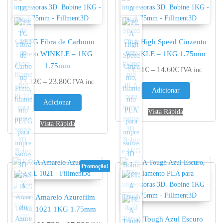
PETG Fibra de Carbono
PLA High Speed Cinzento
Preto WINKLE – 1KG
WINKLE – 1KG 1.75mm
1.75mm
Price range: 
14.31
€
–
14.60
€
IVA inc.
Price range: 23.32€ through 23.80€
23.32
€
–
23.80
€
IVA inc.
Adicionar
Adicionar
Vista Rápida
Vista Rápida
Promoção!
ASA Amarelo Azurefilm
RAL 1021 1KG 1.75mm
PLA Tough Azul Escuro