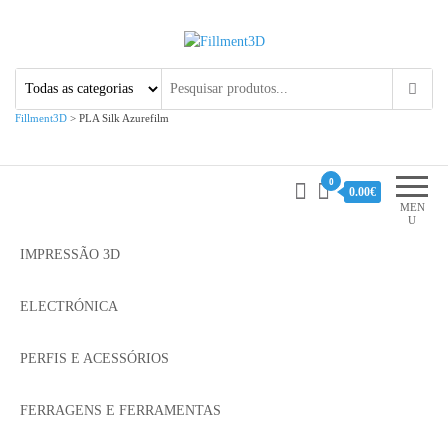
Fillment3D
Componentes e Serviço de
Impressão 3D
Fillment3D
>
PLA Silk Azurefilm
0
0.00€
MEN
U
IMPRESSÃO 3D
ELECTRÓNICA
PERFIS E ACESSÓRIOS
FERRAGENS E FERRAMENTAS