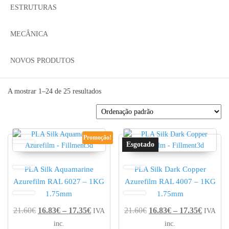
ESTRUTURAS
MECÂNICA
NOVOS PRODUTOS
A mostrar 1–24 de 25 resultados
Promoção!
PLA Silk Aquamarine
PLA Silk Dark Copper
Azurefilm RAL 6027 – 1KG
Azurefilm RAL 4007 – 1KG
1.75mm
1.75mm
Price range: 16.83€ through 17.35€
Price r
21.60
€
16.83
€
–
17.35
€
21.60
€
16.83
€
–
17.35
€
IVA
IVA
inc.
inc.