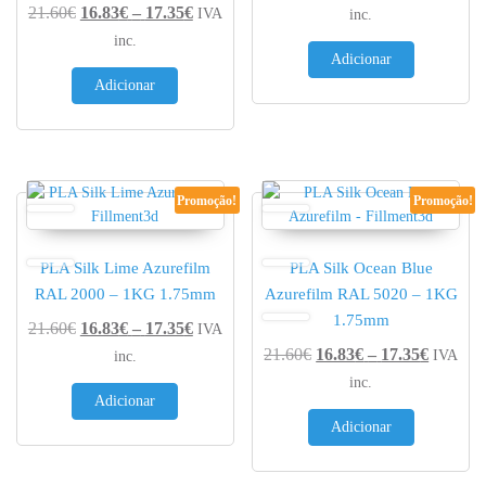
Price range: 16.83€ through 17.35€
21.60
€
16.83
€
–
17.35
€
IVA
inc.
inc.
Adicionar
Adicionar
Promoção!
Promoção!
PLA Silk Lime Azurefilm
PLA Silk Ocean Blue
RAL 2000 – 1KG 1.75mm
Azurefilm RAL 5020 – 1KG
1.75mm
Price range: 16.83€ through 17.35€
21.60
€
16.83
€
–
17.35
€
IVA
Price r
21.60
€
16.83
€
–
17.35
€
IVA
inc.
inc.
Adicionar
Adicionar