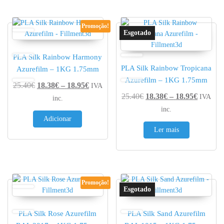
Promoção!
PLA Silk Rainbow Harmony
PLA Silk Rainbow Tropicana
Azurefilm – 1KG 1.75mm
Azurefilm – 1KG 1.75mm
Price range: 18.38€ through 18.95€
25.40
€
18.38
€
–
18.95
€
IVA
Price r
25.40
€
18.38
€
–
18.95
€
IVA
inc.
inc.
Adicionar
Ler mais
Promoção!
PLA Silk Rose Azurefilm
PLA Silk Sand Azurefilm