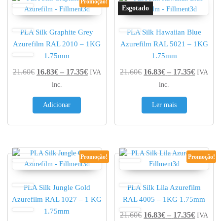
Promoção!
PLA Silk Graphite Grey
PLA Silk Hawaiian Blue
Azurefilm RAL 2010 – 1KG
Azurefilm RAL 5021 – 1KG
1.75mm
1.75mm
Price range: 16.83€ through 17.35€
Price r
21.60
€
16.83
€
–
17.35
€
21.60
€
16.83
€
–
17.35
€
IVA
IVA
inc.
inc.
Adicionar
Ler mais
Promoção!
Promoção!
PLA Silk Jungle Gold
PLA Silk Lila Azurefilm
Azurefilm RAL 1027 – 1 KG
RAL 4005 – 1KG 1.75mm
1.75mm
Price r
21.60
€
16.83
€
–
17.35
€
IVA