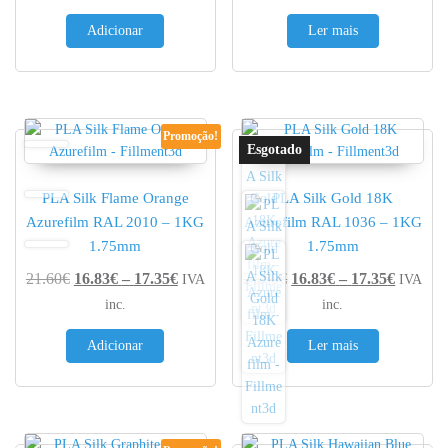
Adicionar
Ler mais
Promoção!
PLA Silk Flame Orange
PLA Silk Gold 18K
Azurefilm RAL 2010 – 1KG
Azurefilm RAL 1036 – 1KG
1.75mm
1.75mm
Price range: 16.83€ through 17.35€
Price r
21.60
€
16.83
€
–
17.35
€
21.60
€
16.83
€
–
17.35
€
IVA
IVA
inc.
inc.
Adicionar
Ler mais