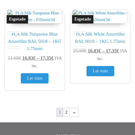
PLA Silk Turquoise Blue
PLA Silk White Azurefilm
Azurefilm RAL 5018 – 1KG
RAL 9010 – 1KG 1.75mm
1.75mm
Price r
21.60
€
16.83
€
–
17.35
€
IVA
Price range: 16.83€ through 17.35€
21.60
€
16.83
€
–
17.35
€
IVA
inc.
inc.
Ler mais
Ler mais
1
2
→