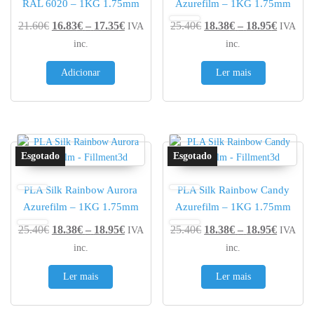
RAL 6020 – 1KG 1.75mm
Azurefilm – 1KG 1.75mm
Price range: 16.83€ through 17.35€
Price r
21.60
€
16.83
€
–
17.35
€
25.40
€
18.38
€
–
18.95
€
IVA
IVA
inc.
inc.
Adicionar
Ler mais
PLA Silk Rainbow Aurora
PLA Silk Rainbow Candy
Azurefilm – 1KG 1.75mm
Azurefilm – 1KG 1.75mm
Price range: 18.38€ through 18.95€
Price r
25.40
€
18.38
€
–
18.95
€
25.40
€
18.38
€
–
18.95
€
IVA
IVA
inc.
inc.
Ler mais
Ler mais