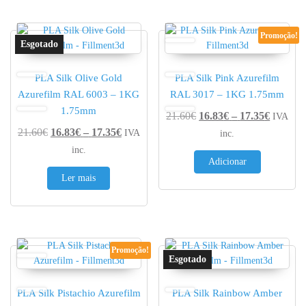
Promoção!
PLA Silk Olive Gold
PLA Silk Pink Azurefilm
Azurefilm RAL 6003 – 1KG
RAL 3017 – 1KG 1.75mm
1.75mm
Price r
21.60
€
16.83
€
–
17.35
€
IVA
Price range: 16.83€ through 17.35€
21.60
€
16.83
€
–
17.35
€
IVA
inc.
inc.
Adicionar
Ler mais
Promoção!
PLA Silk Pistachio Azurefilm
PLA Silk Rainbow Amber