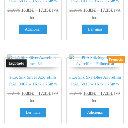
RAL 3017 – 1KG 1.75mm
RAL 1015 – 1KG 1.75mm
Price range: 16.83€ through 17.35€
Price r
21.60
€
16.83
€
–
17.35
€
21.60
€
16.83
€
–
17.35
€
IVA
IVA
inc.
inc.
Adicionar
Ler mais
Promoção!
PLA Silk Silver Azurefilm
PLA Silk Sky Blue Azurefilm
RAL 9007 – 1KG 1.75mm
RAL 5015 – 1KG 1.75mm
Price range: 16.83€ through 17.35€
Price r
21.60
€
16.83
€
–
17.35
€
21.60
€
16.83
€
–
17.35
€
IVA
IVA
inc.
inc.
Ler mais
Adicionar