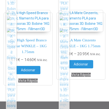
PLA High Speed Branco
PLA Mate Cinzento
Glaciar WINKLE – 1KG
WINKLE – 1KG 1.75mm
1.75mm
Price range
20.53
€
–
20.95
€
IVA inc.
Price range: 14.31€ through 14.60€
14.31
€
–
14.60
€
IVA inc.
Adicionar
Adicionar
Vista Rápida
Vista Rápida