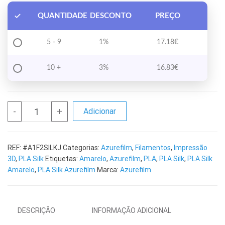
QUANTIDADE
DESCONTO
PREÇO
5 - 9
1%
17.18
€
10 +
3%
16.83
€
Quantidade de PLA Silk Jungle Gold Azurefilm RAL 1027 - 1 KG
-
+
Adicionar
REF:
#A1F2SILKJ
Categorias:
Azurefilm
,
Filamentos
,
Impressão
3D
,
PLA Silk
Etiquetas:
Amarelo
,
Azurefilm
,
PLA
,
PLA Silk
,
PLA Silk
Amarelo
,
PLA Silk Azurefilm
Marca:
Azurefilm
DESCRIÇÃO
INFORMAÇÃO ADICIONAL