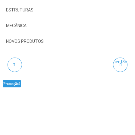
ESTRUTURAS
MECÂNICA
NOVOS PRODUTOS
CNC SHIELD V3
PLA SILK LILA
AZUREFILM RAL 4005 -
Promoção!
1KG 1.75MM