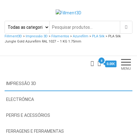
Fillment3D
Componentes e Serviço de
Impressão 3D
Fillment3D
>
Impressão 3D
>
Filamentos
>
Azurefilm
>
PLA Silk
>
PLA Silk
Jungle Gold Azurefilm RAL 1027 – 1 KG 1.75mm
0
0.00€
MENU
IMPRESSÃO 3D
ELECTRÓNICA
PERFIS E ACESSÓRIOS
FERRAGENS E FERRAMENTAS