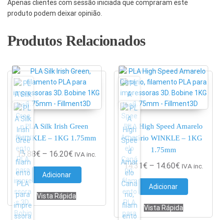
Apenas clientes com sessão iniciada que compraram este
produto podem deixar opinião.
Produtos Relacionados
PLA Silk Irish Green
PLA High Speed Amarelo
WINKLE – 1KG 1.75mm
Canário WINKLE – 1KG
1.75mm
Price range: 15.88€ through 16.20€
15.88
€
–
16.20
€
IVA inc.
Price range
14.31
€
–
14.60
€
IVA inc.
Adicionar
Adicionar
Vista Rápida
Vista Rápida