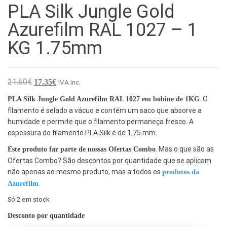
PLA Silk Jungle Gold
Azurefilm RAL 1027 – 1
KG 1.75mm
O preço original era: 21.60€.
O preço atual é: 17.35€.
21.60
€
17.35
€
IVA inc.
. O
PLA Silk Jungle Gold Azurefilm RAL 1027 em bobine de 1KG
filamento é selado a vácuo e contém um saco que absorve a
humidade e permite que o filamento permaneça fresco. A
espessura do filamento PLA Silk é de 1,75 mm.
. Mas o que são as
Este produto faz parte de nossas Ofertas Combo
Ofertas Combo? São descontos por quantidade que se aplicam
não apenas ao mesmo produto, mas a todos os
produtos da
.
Azurefilm
Só 2 em stock
Desconto por quantidade