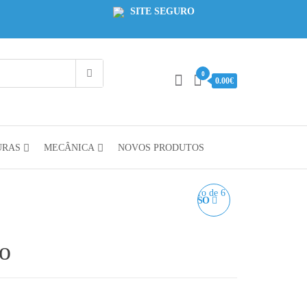
SITE SEGURO
0
0.00€
URAS
MECÂNICA
NOVOS PRODUTOS
VARÃO REDONDO LISO
– DIÂMETRO DE 6 MM –
o
AÇO INOX 304