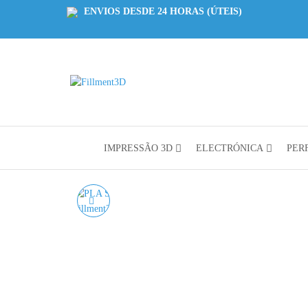
ENVIOS DESDE 24 HORAS (ÚTEIS)
Fillment3D
Componentes
e Serviço de
Impressão
3D
IMPRESSÃO 3D
ELECTRÓNICA
PERF
PLA SILK YELLOW
AZUREFILM RAL 1021 -
1KG 1.75MM