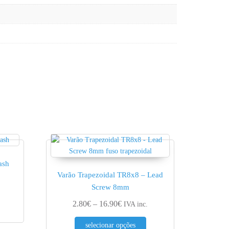
ash
Varão Trapezoidal TR8x8 – Lead
Screw 8mm
chosen on the product page
Price range: 2.80€ through 16.90
2.80
€
–
16.90
€
IVA inc.
This product has multiple va
selecionar opções