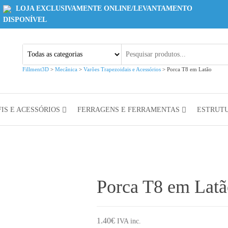
LOJA EXCLUSIVAMENTE ONLINE/LEVANTAMENTO
DISPONÍVEL
Fillment3D
>
Mecânica
>
Varões Trapezoidais e Acessórios
>
Porca T8 em Latão
IS E ACESSÓRIOS
FERRAGENS E FERRAMENTAS
ESTRUT
Porca T8 em Latã
1.40
€
IVA inc.