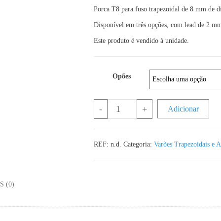
Porca T8 para fuso trapezoidal de 8 mm de 
Disponível em três opções, com lead de 2 
Este produto é vendido à unidade.
Opões
Quantidade de Porca T8 em Latão
-
+
Adicionar
REF:
n.d.
Categoria:
Varões Trapezoidais e A
 (0)