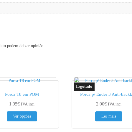
duto podem deixar opinião.
Porca T8 em POM
Porca p/ Ender 3 Anti-backl
1.95
€
2.00
€
IVA inc.
IVA inc.
This product has multiple variants. The options may be 
Ver opções
Ler mais