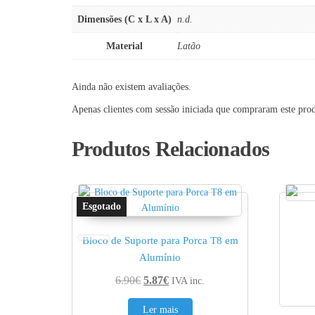
Dimensões (C x L x A)
n.d.
Material
Latão
Ainda não existem avaliações.
Apenas clientes com sessão iniciada que compraram este pro
Produtos Relacionados
Bloco de Suporte para Porca T8 em
Alumínio
O preço original era: 6.90€.
O preço atual é: 5.87€.
6.90
€
5.87
€
IVA inc.
Ler mais