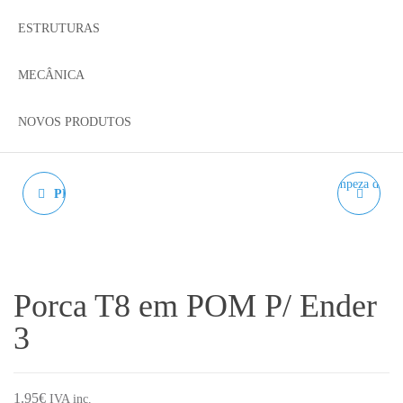
ESTRUTURAS
MECÂNICA
NOVOS PRODUTOS
PEÇAS IMPRESSAS EM
FERRAMENTA DE
PETG - AM8
REBARBAR LIMPEZA
DE PEÇAS - 1 LAMINAS
Porca T8 em POM P/ Ender
INCLUÍDA
3
1.95
€
IVA inc.