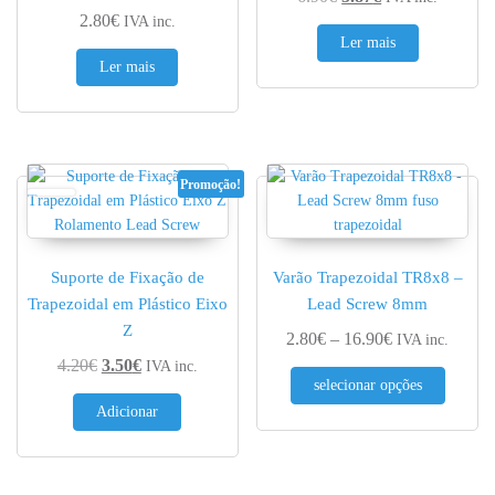
2.80
€
IVA inc.
Ler mais
Ler mais
Promoção!
Suporte de Fixação de
Varão Trapezoidal TR8x8 –
Trapezoidal em Plástico Eixo
Lead Screw 8mm
Z
Price range: 2
2.80
€
–
16.90
€
IVA inc.
O preço original era: 4.20€.
O preço atual é: 3.50€.
4.20
€
3.50
€
IVA inc.
This pr
selecionar opções
Adicionar