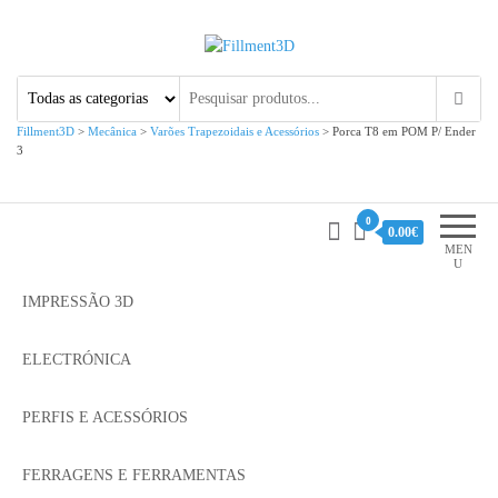
Fillment3D
Componentes e Serviço de
Impressão 3D
Fillment3D
>
Mecânica
>
Varões Trapezoidais e Acessórios
>
Porca T8 em POM P/ Ender
3
0
0.00€
MEN
U
IMPRESSÃO 3D
ELECTRÓNICA
PERFIS E ACESSÓRIOS
FERRAGENS E FERRAMENTAS