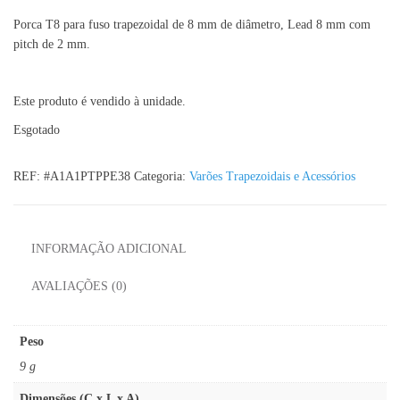
Porca T8 para fuso trapezoidal de 8 mm de diâmetro, Lead 8 mm com
pitch de 2 mm.
Este produto é vendido à unidade.
Esgotado
REF:
#A1A1PTPPE38
Categoria:
Varões Trapezoidais e Acessórios
INFORMAÇÃO ADICIONAL
AVALIAÇÕES (0)
Peso
9 g
Dimensões (C x L x A)