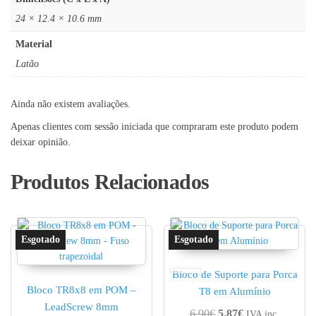
24 × 12.4 × 10.6 mm
Material
Latão
Ainda não existem avaliações.
Apenas clientes com sessão iniciada que compraram este produto podem
deixar opinião.
Produtos Relacionados
Bloco de Suporte para Porca
Bloco TR8x8 em POM –
T8 em Alumínio
LeadScrew 8mm
O preço original era: 
O preço atual é:
6.90
€
5.87
€
IVA inc.