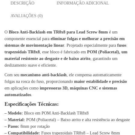
DESCRIÇÃO
INFORMAÇÃO ADICIONAL
AVALIAÇÕES (0)
O
Bloco Anti-Backlash em TR8x8 para Lead Screw 8mm
é um
componente essencial para
eliminar folgas e melhorar a precisão em
sistemas de movimentação linear
. Projetado especialmente para
fusos
trapezoidais TR8x8
, esse bloco é fabricado em
POM (Poliacetal), um
material resistente ao desgaste e de baixo atrito
, garantindo um
deslizamento suave e eficiente.
Com seu
mecanismo anti-backlash
, ele compensa automaticamente
folgas na rosca do fuso, proporcionando
maior estabilidade e precisão
em aplicações como
impressoras 3D, máquinas CNC e sistemas
automatizados
.
Especificações Técnicas:
– Modelo:
Bloco em POM Anti-Backlash TR8x8
– Material:
POM (Poliacetal) – Baixo atrito e alta resistência ao desgaste
– Passo:
8mm por rotação
– Compatibilidade:
Fusos trapezoidais TR8x8 – Lead Screw 8mm