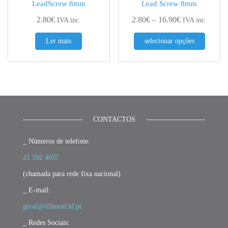
LeadScrew 8mm
Lead Screw 8mm
Price range: 2
2.80
€
2.80
€
–
16.90
€
IVA inc.
IVA inc.
This pr
Ler mais
selecionar opções
CONTACTOS
_ Números de telefone:
21 592 4037
(chamada para rede fixa nacional)
_ E-mail:
geral@fillment3d.pt
_ Redes Sociais: