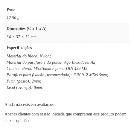
Peso
12.50 g
Dimensões (C x L x A)
34 × 37 × 12 mm
Especificações
Material do bloco: Nylon;
Material do parafuso e da porca: Aço Inoxidável A2;
Contém: Perno M5x16mm e porca DIN 439 M5;
Parafuso para fixação (recomendado): DIN 912 M5x16mm;
Pitch (passo): 2mm;
Lead (avanço): 8mm.
Ainda não existem avaliações.
Apenas clientes com sessão iniciada que compraram este produto podem
deixar opinião.