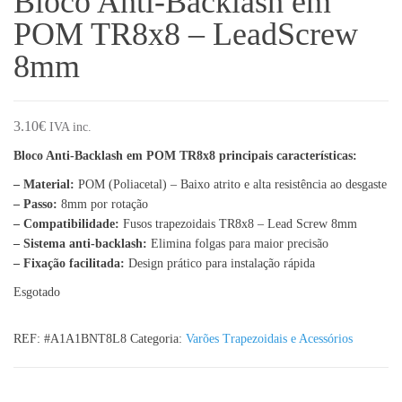
Bloco Anti-Backlash em
POM TR8x8 – LeadScrew
8mm
3.10
€
IVA inc.
Bloco Anti-Backlash em POM TR8x8 principais características:
– Material:
POM (Poliacetal) – Baixo atrito e alta resistência ao desgaste
– Passo:
8mm por rotação
– Compatibilidade:
Fusos trapezoidais TR8x8 – Lead Screw 8mm
– Sistema anti-backlash:
Elimina folgas para maior precisão
– Fixação facilitada:
Design prático para instalação rápida
Esgotado
REF:
#A1A1BNT8L8
Categoria:
Varões Trapezoidais e Acessórios