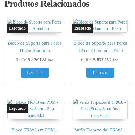
Produtos Relacionados
Bloco de Suporte para Porca
Bloco de Suporte para Porca
T8 em Alumínio
T8 em Alumínio – Preto
O preço original era: 6.90€.
O preço atual é: 5.87€.
O preço original era: 
O preço atual é:
6.90
€
5.87
€
6.90
€
5.87
€
IVA inc.
IVA inc.
Ler mais
Ler mais
Bloco TR8x8 em POM –
Varão Trapezoidal TR8x8 –