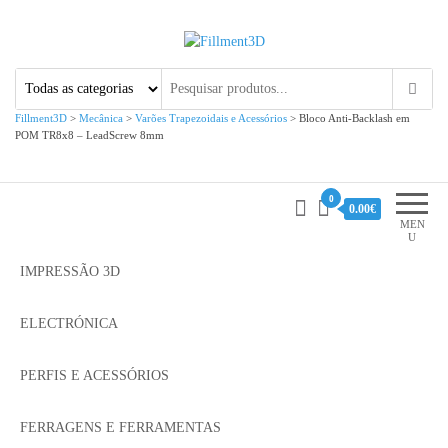
Fillment3D
Componentes e Serviço de
Impressão 3D
Fillment3D
>
Mecânica
>
Varões Trapezoidais e Acessórios
>
Bloco Anti-Backlash em
POM TR8x8 – LeadScrew 8mm
0
0.00€
MEN
U
IMPRESSÃO 3D
ELECTRÓNICA
PERFIS E ACESSÓRIOS
FERRAGENS E FERRAMENTAS