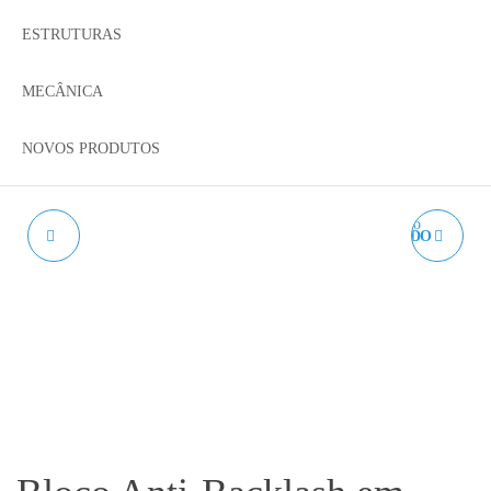
ESTRUTURAS
MECÂNICA
NOVOS PRODUTOS
DOBRADIÇA PARA
PARAFUSO SEXTAVADO
SLOT 2020
CABEÇA CÓNICA DIN
7991 A2 M3 - AÇO INOX.