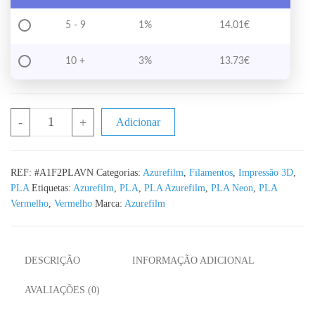
5 - 9
1%
14.01
€
10 +
3%
13.73
€
Quantidade de PLA Vermelho Neon Azurefilm RAL 3024FL - 1K
-
+
Adicionar
REF:
#A1F2PLAVN
Categorias:
Azurefilm
,
Filamentos
,
Impressão 3D
,
PLA
Etiquetas:
Azurefilm
,
PLA
,
PLA Azurefilm
,
PLA Neon
,
PLA
Vermelho
,
Vermelho
Marca:
Azurefilm
DESCRIÇÃO
INFORMAÇÃO ADICIONAL
AVALIAÇÕES (0)