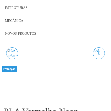
ESTRUTURAS
MECÂNICA
NOVOS PRODUTOS
PLA VERMELHO
PLA LARANJA NEON
AZUREFILM RAL 3020 -
AZUREFILM RAL 2007FL
Promoção!
1KG 1.75
- 1KG 1.75MM