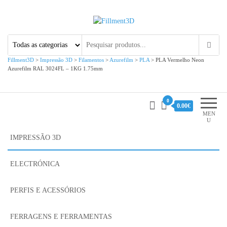
Fillment3D
Componentes e Serviço de
Impressão 3D
Fillment3D
>
Impressão 3D
>
Filamentos
>
Azurefilm
>
PLA
>
PLA Vermelho Neon
Azurefilm RAL 3024FL – 1KG 1.75mm
0
0.00€
MEN
U
IMPRESSÃO 3D
ELECTRÓNICA
PERFIS E ACESSÓRIOS
FERRAGENS E FERRAMENTAS