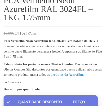
PLA Vermelho Neon
Azurefilm RAL 3024FL –
1KG 1.75mm
O preço original era: 18.90€.
O preço atual é: 14.15€.
18.90
€
14.15
€
IVA inc.
PLA Vermelho Neon Azurefilm RAL 3024FL em bobine de 1KG
. O
filamento é selado a vácuo e contém um saco que absorve a humidade e
permite que o filamento permaneça fresco. A espessura do filamento PLA
é de 1,75 mm.
Este produto faz parte de nossas Ofertas Combo
. Mas o que são as
Ofertas Combo? São descontos por quantidade que se aplicam não apenas
ao mesmo produto, mas a todos os
produtos da Azurefilm
.
Só 3 em stock
Desconto por quantidade
QUANTIDADE
DESCONTO
PREÇO