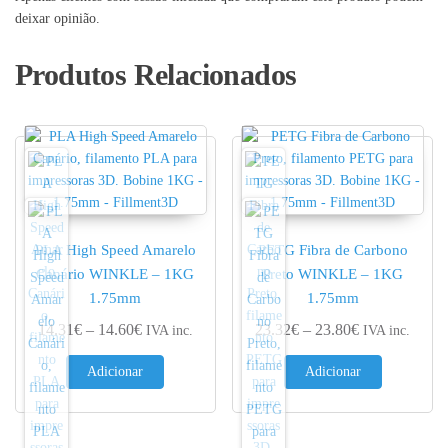
deixar opinião.
Produtos Relacionados
PLA High Speed Amarelo
PETG Fibra de Carbono
Canário WINKLE – 1KG
Preto WINKLE – 1KG
1.75mm
1.75mm
Price range: 14.31€ through 14.60€
Price range: 
14.31
€
–
14.60
€
23.32
€
–
23.80
€
IVA inc.
IVA inc.
Adicionar
Adicionar