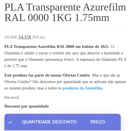
PLA Transparente Azurefilm
RAL 0000 1KG 1.75mm
O preço original era: 18.90€.
O preço atual é: 14.15€.
18.90
€
14.15
€
IVA inc.
PLA Transparente Azurefilm RAL 0000 em bobine de 1KG
. O
filamento é selado a vácuo e contém um saco que absorve a humidade e
permite que o filamento permaneça fresco. A espessura do filamento PLA
é de 1,75 mm.
Este produto faz parte de nossas Ofertas Combo
. Mas o que são as
Ofertas Combo? São descontos por quantidade que se aplicam não apenas
ao mesmo produto, mas a todos os
produtos da Azurefilm
.
Em stock
Desconto por quantidade
QUANTIDADE
DESCONTO
PREÇO