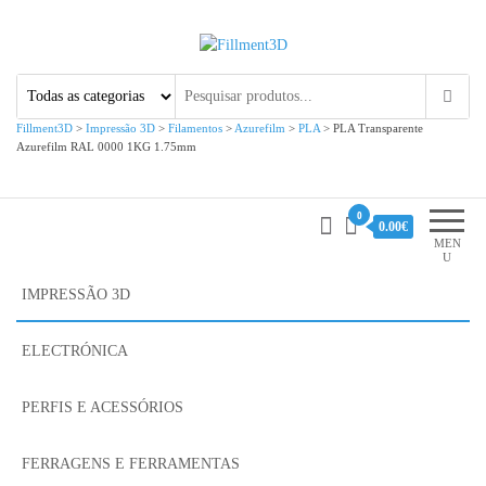
Fillment3D
Componentes e Serviço de
Impressão 3D
Fillment3D
>
Impressão 3D
>
Filamentos
>
Azurefilm
>
PLA
>
PLA Transparente
Azurefilm RAL 0000 1KG 1.75mm
0
0.00€
MEN
U
IMPRESSÃO 3D
ELECTRÓNICA
PERFIS E ACESSÓRIOS
FERRAGENS E FERRAMENTAS