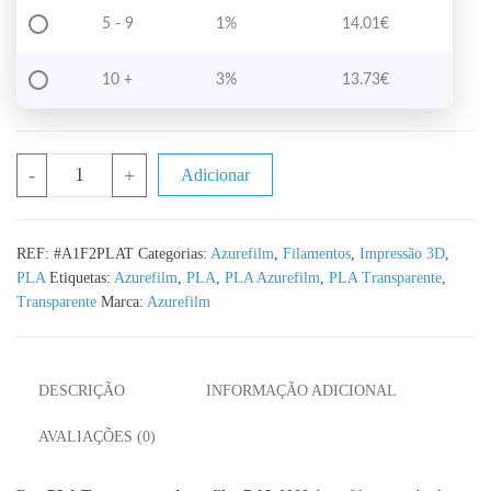
5 - 9
1%
14.01
€
10 +
3%
13.73
€
Quantidade de PLA Transparente Azurefilm RAL 0000 1KG 1.75
-
+
Adicionar
REF:
#A1F2PLAT
Categorias:
Azurefilm
,
Filamentos
,
Impressão 3D
,
PLA
Etiquetas:
Azurefilm
,
PLA
,
PLA Azurefilm
,
PLA Transparente
,
Transparente
Marca:
Azurefilm
DESCRIÇÃO
INFORMAÇÃO ADICIONAL
AVALIAÇÕES (0)