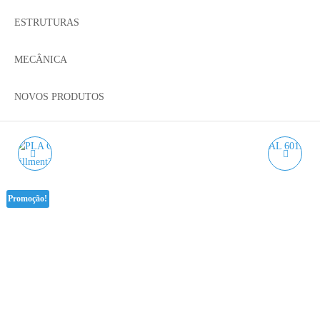
ESTRUTURAS
MECÂNICA
NOVOS PRODUTOS
PLA CINZENTO
PLA VERDE CLARO
AZUREFILM RAL 7001
AZUREFILM RAL 6019
Promoção!
1KG 1.75MM
1KG 1.75MM