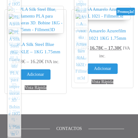
Promoção!
ASA Amarelo Azurefilm
RAL 1021 1KG 1.75mm
PLA Silk Steel Blue
Price r
21.60
€
16.78
€
–
17.30
€
IVA
WINKLE – 1KG 1.75mm
inc.
Price range: 15.88€ through 16.20€
15.88
€
–
16.20
€
IVA inc.
Adicionar
Adicionar
Vista Rápida
Vista Rápida
CONTACTOS