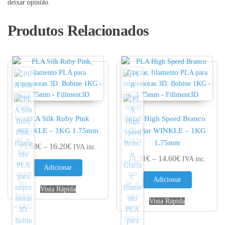
deixar opinião.
Produtos Relacionados
PLA Silk Ruby Pink
PLA High Speed Branco
WINKLE – 1KG 1.75mm
Glaciar WINKLE – 1KG
1.75mm
Price range: 15.88€ through 16.20€
15.88
€
–
16.20
€
IVA inc.
Price range: 
14.31
€
–
14.60
€
IVA inc.
Adicionar
Adicionar
Vista Rápida
Vista Rápida