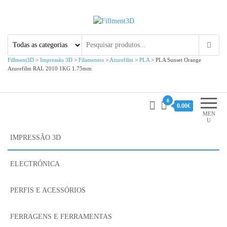
Fillment3D
Componentes e Serviço de
Impressão 3D
Fillment3D
>
Impressão 3D
>
Filamentos
>
Azurefilm
>
PLA
>
PLA Sunset Orange
Azurefilm RAL 2010 1KG 1.75mm
0
0.00€
MEN
U
IMPRESSÃO 3D
ELECTRÓNICA
PERFIS E ACESSÓRIOS
FERRAGENS E FERRAMENTAS