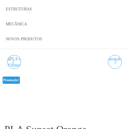
ESTRUTURAS
MECÂNICA
NOVOS PRODUTOS
PLA LIGHT GREY
PACK CREALITY
AZUREFILM RAL 7035
HOTEND ENDER 3 S1
Promoção!
1KG 1.75MM