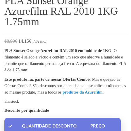
PLA Sunset Orange
Azurefilm RAL 2010 1KG
1.75mm
O preço original era: 18.90€.
O preço atual é: 14.15€.
18.90
€
14.15
€
IVA inc.
PLA Sunset Orange Azurefilm RAL 2010 em bobine de 1KG
. O
filamento é selado a vácuo e contém um saco que absorve a humidade e
permite que o filamento permaneça fresco. A espessura do filamento PLA
é de 1,75 mm.
Este produto faz parte de nossas Ofertas Combo
. Mas o que são as
Ofertas Combo? São descontos por quantidade que se aplicam não apenas
ao mesmo produto, mas a todos os
produtos da Azurefilm
.
Em stock
Desconto por quantidade
QUANTIDADE
DESCONTO
PREÇO