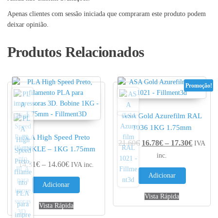
Apenas clientes com sessão iniciada que compraram este produto podem
deixar opinião.
Produtos Relacionados
Promoção!
ASA Gold Azurefilm RAL
1036 1KG 1.75mm
PLA High Speed Preto
Price r
21.60
€
16.78
€
–
17.30
€
IVA
WINKLE – 1KG 1.75mm
inc.
Price range: 14.31€ through 14.60€
14.31
€
–
14.60
€
IVA inc.
Adicionar
Adicionar
Vista Rápida
Vista Rápida