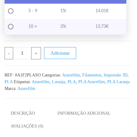
5 - 9
1%
14.01
€
10 +
3%
13.73
€
Quantidade de PLA Sunset Orange Azurefilm RAL 2010 1KG 1.7
-
+
Adicionar
REF:
#A1F2PLASO
Categorias:
Azurefilm
,
Filamentos
,
Impressão 3D
,
PLA
Etiquetas:
Azurefilm
,
Laranja
,
PLA
,
PLA Azurefilm
,
PLA Laranja
Marca:
Azurefilm
DESCRIÇÃO
INFORMAÇÃO ADICIONAL
AVALIAÇÕES (0)