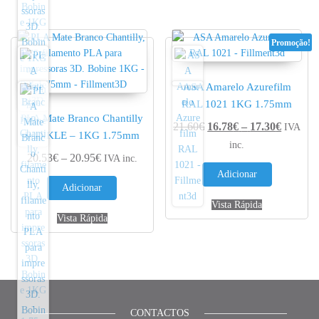
Promoção!
ASA Amarelo Azurefilm
RAL 1021 1KG 1.75mm
PLA Mate Branco Chantilly
Price r
21.60
€
16.78
€
–
17.30
€
IVA
WINKLE – 1KG 1.75mm
inc.
Price range: 20.53€ through 20.95€
20.53
€
–
20.95
€
IVA inc.
Adicionar
Adicionar
Vista Rápida
Vista Rápida
CONTACTOS