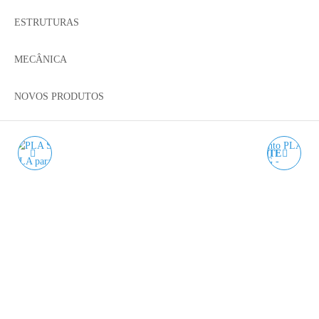
ESTRUTURAS
MECÂNICA
NOVOS PRODUTOS
PLA SILK MERCURY
PLA SILK SNOW WHITE
SILVER WINKLE - 1KG
WINKLE - 1KG 1.75MM
1.75MM