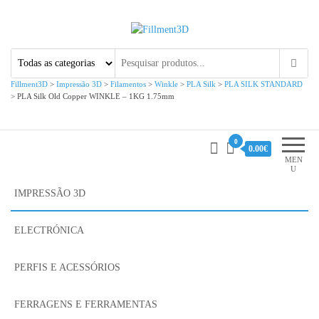
Fillment3D
Componentes e Serviço de
Impressão 3D
Fillment3D
>
Impressão 3D
>
Filamentos
>
Winkle
>
PLA Silk
>
PLA SILK STANDARD
>
PLA Silk Old Copper WINKLE – 1KG 1.75mm
0
0.00€
MEN
U
IMPRESSÃO 3D
ELECTRÓNICA
PERFIS E ACESSÓRIOS
FERRAGENS E FERRAMENTAS