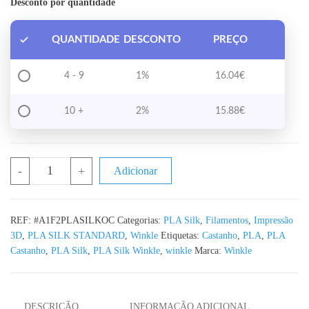
Desconto por quantidade
QUANTIDADE
DESCONTO
PREÇO
4 - 9
1%
16.04
€
10 +
2%
15.88
€
Quantidade de PLA Silk Old Copper WINKLE - 1KG 1.75mm
-
+
Adicionar
REF:
#A1F2PLASILKOC
Categorias:
PLA Silk
,
Filamentos
,
Impressão
3D
,
PLA SILK STANDARD
,
Winkle
Etiquetas:
Castanho
,
PLA
,
PLA
Castanho
,
PLA Silk
,
PLA Silk Winkle
,
winkle
Marca:
Winkle
DESCRIÇÃO
INFORMAÇÃO ADICIONAL