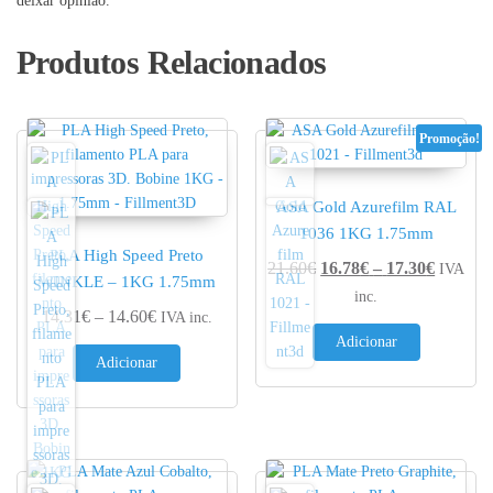
deixar opinião.
Produtos Relacionados
Promoção!
ASA Gold Azurefilm RAL
1036 1KG 1.75mm
PLA High Speed Preto
Price r
21.60
€
16.78
€
–
17.30
€
IVA
WINKLE – 1KG 1.75mm
inc.
Price range: 14.31€ through 14.60€
14.31
€
–
14.60
€
IVA inc.
Adicionar
Adicionar