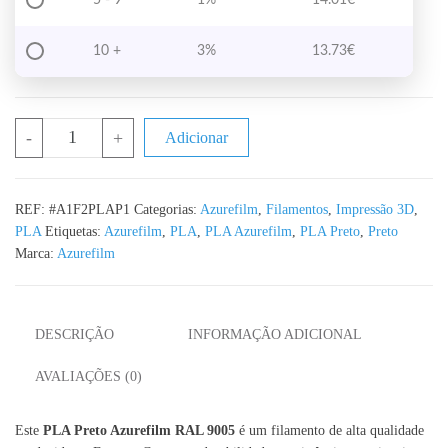
10 +
3%
13.73
€
Quantidade de PLA Preto Azurefilm RAL 9005 - 1KG 1.75mm
-
+
Adicionar
REF:
#A1F2PLAP1
Categorias:
Azurefilm
,
Filamentos
,
Impressão 3D
,
PLA
Etiquetas:
Azurefilm
,
PLA
,
PLA Azurefilm
,
PLA Preto
,
Preto
Marca:
Azurefilm
DESCRIÇÃO
INFORMAÇÃO ADICIONAL
AVALIAÇÕES (0)
Este
PLA Preto Azurefilm RAL 9005
é um filamento de alta qualidade