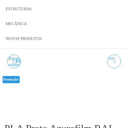
ESTRUTURAS
MECÂNICA
NOVOS PRODUTOS
PARAFUSO SEXTAVADO
PLA BRANCO
CABEÇA CÓNICA DIN
AZUREFILM RAL 9010 -
Promoção!
7991 A2 M5 - AÇO INOX.
1KG 1.75MM