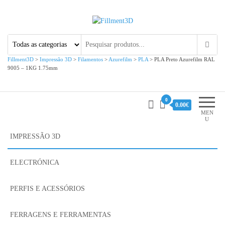
Fillment3D
Componentes e Serviço de
Impressão 3D
Fillment3D
>
Impressão 3D
>
Filamentos
>
Azurefilm
>
PLA
>
PLA Preto Azurefilm RAL
9005 – 1KG 1.75mm
0
0.00€
MEN
U
IMPRESSÃO 3D
ELECTRÓNICA
PERFIS E ACESSÓRIOS
FERRAGENS E FERRAMENTAS