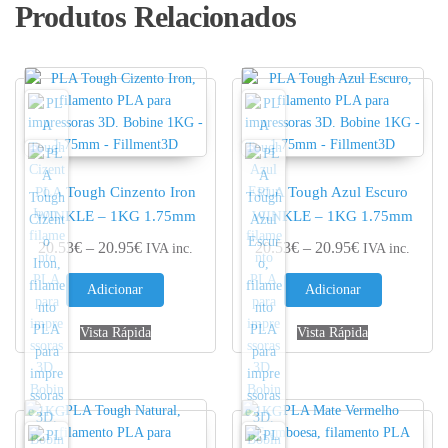
Produtos Relacionados
PLA Tough Cinzento Iron
PLA Tough Azul Escuro
WINKLE – 1KG 1.75mm
WINKLE – 1KG 1.75mm
Price range: 20.53€ through 20.95€
Price range: 
20.53
€
–
20.95
€
20.53
€
–
20.95
€
IVA inc.
IVA inc.
Adicionar
Adicionar
Vista Rápida
Vista Rápida