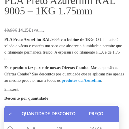
PLA Preto Azurefilm RAL
9005 – 1KG 1.75mm
O preço original era: 18.90€.
O preço atual é: 14.15€.
18.90
€
14.15
€
IVA inc.
PLA Preto Azurefilm RAL 9005 em bobine de 1KG
. O filamento é
selado a vácuo e contém um saco que absorve a humidade e permite que
o filamento permaneça fresco. A espessura do filamento PLA é de 1,75
mm.
Este produto faz parte de nossas Ofertas Combo
. Mas o que são as
Ofertas Combo? São descontos por quantidade que se aplicam não apenas
ao mesmo produto, mas a todos os
produtos da Azurefilm
.
Em stock
Desconto por quantidade
QUANTIDADE
DESCONTO
PREÇO
5 - 9
1%
14.01
€