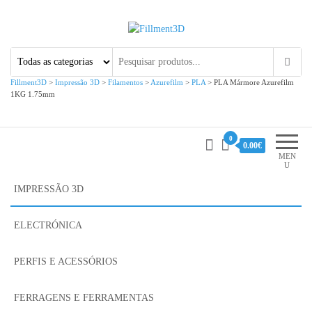
Fillment3D
Componentes e Serviço de
Impressão 3D
Fillment3D
>
Impressão 3D
>
Filamentos
>
Azurefilm
>
PLA
>
PLA Mármore Azurefilm
1KG 1.75mm
0
0.00€
MEN
U
IMPRESSÃO 3D
ELECTRÓNICA
PERFIS E ACESSÓRIOS
FERRAGENS E FERRAMENTAS