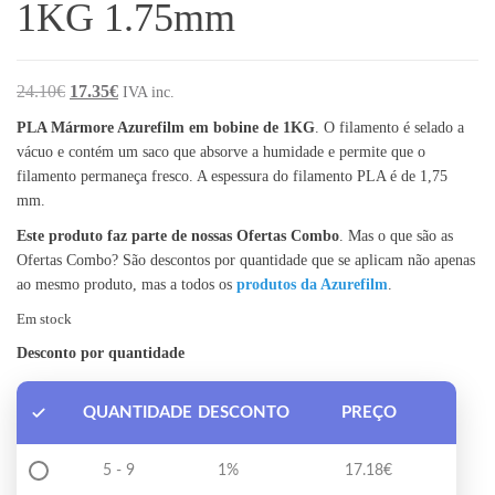
1KG 1.75mm
O preço original era: 24.10€.
O preço atual é: 17.35€.
24.10
€
17.35
€
IVA inc.
PLA Mármore Azurefilm em bobine de 1KG
. O filamento é selado a
vácuo e contém um saco que absorve a humidade e permite que o
filamento permaneça fresco. A espessura do filamento PLA é de 1,75
mm.
Este produto faz parte de nossas Ofertas Combo
. Mas o que são as
Ofertas Combo? São descontos por quantidade que se aplicam não apenas
ao mesmo produto, mas a todos os
produtos da Azurefilm
.
Em stock
Desconto por quantidade
QUANTIDADE
DESCONTO
PREÇO
5 - 9
1%
17.18
€