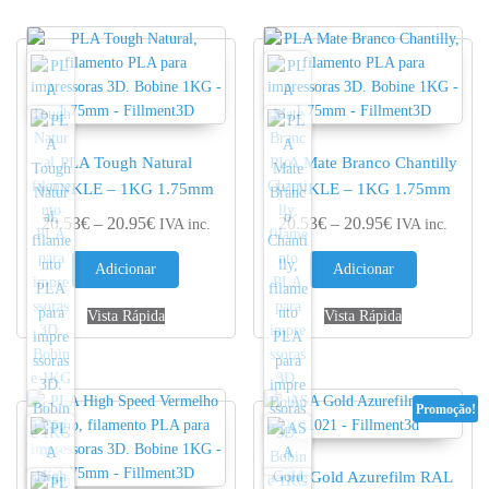
PLA Tough Natural
PLA Mate Branco Chantilly
WINKLE – 1KG 1.75mm
WINKLE – 1KG 1.75mm
Price range: 20.53€ through 20.95€
Price range: 
20.53
€
–
20.95
€
20.53
€
–
20.95
€
IVA inc.
IVA inc.
Adicionar
Adicionar
Vista Rápida
Vista Rápida
Promoção!
ASA Gold Azurefilm RAL