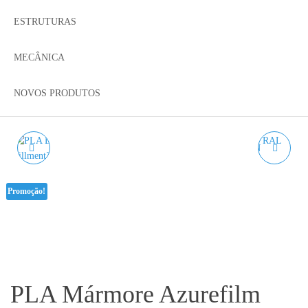
ESTRUTURAS
MECÂNICA
NOVOS PRODUTOS
PLA LARANJA
PLA AMARELO NEON
AZUREFILM RAL 2008 -
AZUREFILM RAL 1026FL
Promoção!
1KG 1.75MM
- 1KG 1.75MM
PLA Mármore Azurefilm