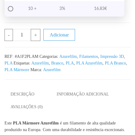
10 +
3%
16.83
€
Quantidade de PLA Mármore Azurefilm 1KG 1.75mm
-
+
Adicionar
REF:
#A1F2PLAM
Categorias:
Azurefilm
,
Filamentos
,
Impressão 3D
,
PLA
Etiquetas:
Azurefilm
,
Branco
,
PLA
,
PLA Azurefilm
,
PLA Branco
,
PLA Mármore
Marca:
Azurefilm
DESCRIÇÃO
INFORMAÇÃO ADICIONAL
AVALIAÇÕES (0)
Este
PLA Mármore Azurefilm
é um filamento de alta qualidade
produzido na Europa. Com uma durabilidade e resistência excecionais.