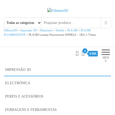
Fillment3D
Componentes e Serviço de
Impressão 3D
Fillment3D
>
Impressão 3D
>
Filamentos
>
Winkle
>
PLA-HD
>
PLA HD
FLUORESCENTE
>
PLA HD Laranja Fluorescente WINKLE – 1KG 1.75mm
0
0.00€
MEN
U
IMPRESSÃO 3D
ELECTRÓNICA
PERFIS E ACESSÓRIOS
FERRAGENS E FERRAMENTAS