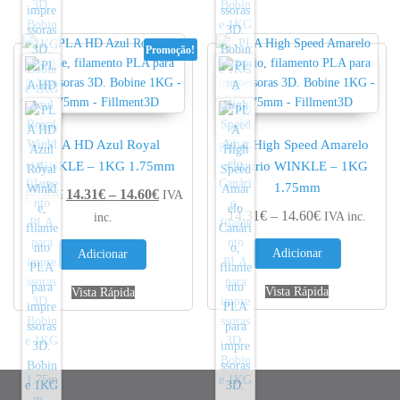
Promoção!
PLA HD Azul Royal
PLA High Speed Amarelo
WINKLE – 1KG 1.75mm
Canário WINKLE – 1KG
1.75mm
Price range: 14.31€ through 14.60€
17.20
€
14.31
€
–
14.60
€
IVA
Price range: 
14.31
€
–
14.60
€
IVA inc.
inc.
Adicionar
Adicionar
Vista Rápida
Vista Rápida