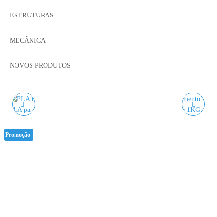
ESTRUTURAS
MECÂNICA
NOVOS PRODUTOS
PLA HD VERDE
PLA HD CASTANHO
FLUORESCENTE
ACÁCIA WINKLE - 1KG
Promoção!
WINKLE - 1KG 1.75MM
1.75MM