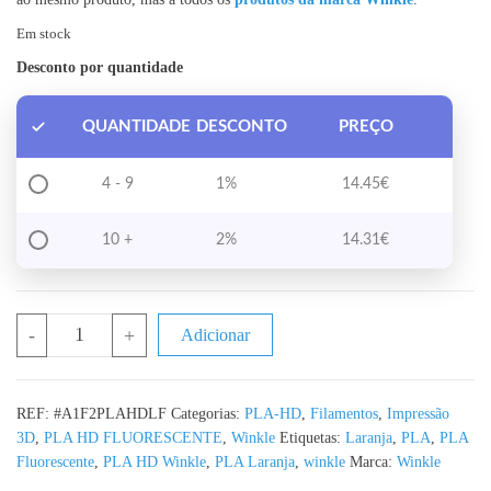
Em stock
Desconto por quantidade
QUANTIDADE
DESCONTO
PREÇO
4 - 9
1%
14.45
€
10 +
2%
14.31
€
Quantidade de PLA HD Laranja Fluorescente WINKLE - 1KG 1
-
+
Adicionar
REF:
#A1F2PLAHDLF
Categorias:
PLA-HD
,
Filamentos
,
Impressão
3D
,
PLA HD FLUORESCENTE
,
Winkle
Etiquetas:
Laranja
,
PLA
,
PLA
Fluorescente
,
PLA HD Winkle
,
PLA Laranja
,
winkle
Marca:
Winkle