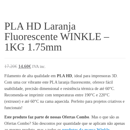
PLA HD Laranja
Fluorescente WINKLE –
1KG 1.75mm
O preço original era: 17.20€.
O preço atual é: 14.60€.
17.20
€
14.60
€
IVA inc.
Filamento de alta qualidade em
PLA HD
, ideal para impressoras 3D.
Com uma cor vibrante este PLA laranja fluorescente, oferece fácil
usabilidade, precisão dimensional e resistência térmica de até 60°C.
Recomenda-se imprimir com temperaturas entre 190°C e 220°C
(extrusor) e até 60°C na cama aquecida. Perfeito para projetos criativos e
funcionais!
Este produto faz parte de nossas Ofertas Combo
. Mas o que são as
Ofertas Combo? São descontos por quantidade que se aplicam não apenas
ao mesmo produto, mas a todos os
produtos da marca Winkle
.