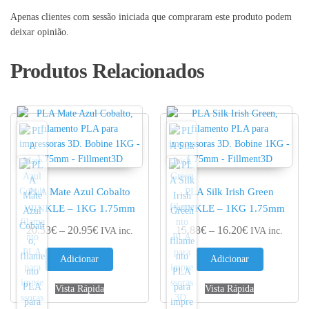
Apenas clientes com sessão iniciada que compraram este produto podem
deixar opinião.
Produtos Relacionados
PLA Mate Azul Cobalto
PLA Silk Irish Green
WINKLE – 1KG 1.75mm
WINKLE – 1KG 1.75mm
Price range: 20.53€ through 20.95€
Price range: 
20.53
€
–
20.95
€
15.88
€
–
16.20
€
IVA inc.
IVA inc.
Adicionar
Adicionar
Vista Rápida
Vista Rápida