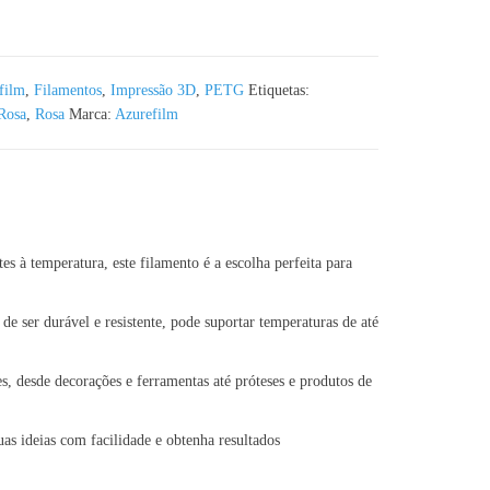
lm RAL 4007 - 1KG 1.75mm
film
,
Filamentos
,
Impressão 3D
,
PETG
Etiquetas:
Rosa
,
Rosa
Marca:
Azurefilm
à temperatura, este filamento é a escolha perfeita para
ser durável e resistente, pode suportar temperaturas de até
 desde decorações e ferramentas até próteses e produtos de
s ideias com facilidade e obtenha resultados