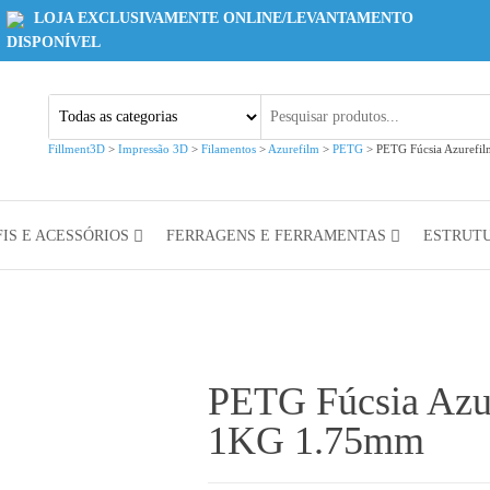
LOJA EXCLUSIVAMENTE ONLINE/LEVANTAMENTO
DISPONÍVEL
Fillment3D
>
Impressão 3D
>
Filamentos
>
Azurefilm
>
PETG
>
PETG Fúcsia Azuref
IS E ACESSÓRIOS
FERRAGENS E FERRAMENTAS
ESTRUT
PETG Fúcsia Azu
1KG 1.75mm