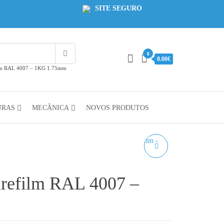
SITE SEGURO
0
0.00€
ilm RAL 4007 – 1KG 1.75mm
URAS
MECÂNICA
NOVOS PRODUTOS
PETG SKIN
MACCHIATO
refilm RAL 4007 –
AZUREFILM RAL 1024 -
1KG 1.75MM