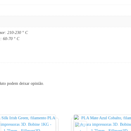
usor: 210-230 ° C
a: 60-70 ° C
duto podem deixar opinião.