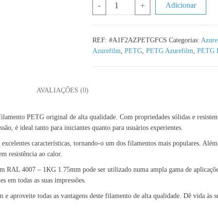
Quantidade de PETG Fúcsia Azurefi
-
+
Adicionar
REF:
#A1F2AZPETGFCS
Categorias:
Azure
Azurefilm
,
PETG
,
PETG Azurefilm
,
PETG 
L
AVALIAÇÕES (0)
to PETG original de alta qualidade. Com propriedades sólidas e resistentes 
ão, é ideal tanto para iniciantes quanto para usuários experientes.
entes características, tornando-o um dos filamentos mais populares. Além de 
m resistência ao calor.
ilm RAL 4007 – 1KG 1.75mm pode ser utilizado numa ampla gama de aplicações,
tes em todas as suas impressões.
proveite todas as vantagens deste filamento de alta qualidade. Dê vida às sua