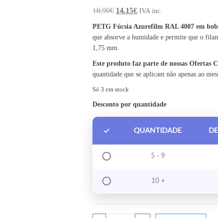
O preço original era: 18.90€.
O preço atual é: 14.15€.
18.90
€
14.15
€
IVA inc.
PETG Fúcsia Azurefilm RAL 4007 em bob
que absorve a humidade e permite que o fila
1,75 mm.
Este produto faz parte de nossas Ofertas
quantidade que se aplicam não apenas ao me
Só 3 em stock
Desconto por quantidade
QUANTIDADE
D
5 - 9
10 +