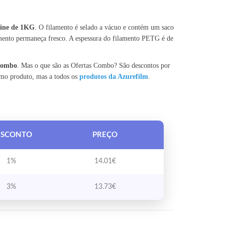
ine de 1KG
. O filamento é selado a vácuo e contém um saco
mento permaneça fresco. A espessura do filamento PETG é de
 Combo
. Mas o que são as Ofertas Combo? São descontos por
smo produto, mas a todos os
produtos da Azurefilm
.
ESCONTO
PREÇO
1%
14.01
€
3%
13.73
€