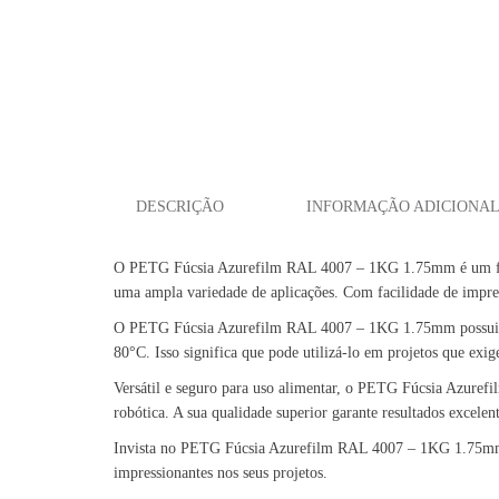
DESCRIÇÃO
INFORMAÇÃO ADICIONA
O PETG Fúcsia Azurefilm RAL 4007 – 1KG 1.75mm é um filamen
uma ampla variedade de aplicações. Com facilidade de impress
O PETG Fúcsia Azurefilm RAL 4007 – 1KG 1.75mm possui excel
80°C. Isso significa que pode utilizá-lo em projetos que exige
Versátil e seguro para uso alimentar, o PETG Fúcsia Azuref
robótica. A sua qualidade superior garante resultados excelen
Invista no PETG Fúcsia Azurefilm RAL 4007 – 1KG 1.75mm e a
impressionantes nos seus projetos.