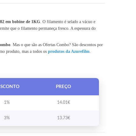
02 em bobine de 1KG
. O filamento é selado a vácuo e
mite que o filamento permaneça fresco. A espessura do
 Combo
. Mas o que são as Ofertas Combo? São descontos por
smo produto, mas a todos os
produtos da Azurefilm
.
ESCONTO
PREÇO
1%
14.01
€
3%
13.73
€