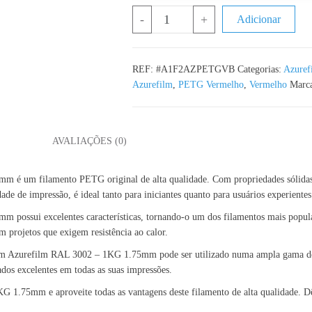
Quantidade de PETG Vermelho Bato
-
+
Adicionar
REF:
#A1F2AZPETGVB
Categorias:
Azuref
Azurefilm
,
PETG Vermelho
,
Vermelho
Marc
L
AVALIAÇÕES (0)
m filamento PETG original de alta qualidade. Com propriedades sólidas e re
de de impressão, é ideal tanto para iniciantes quanto para usuários experientes
sui excelentes características, tornando-o um dos filamentos mais populares
em projetos que exigem resistência ao calor.
om Azurefilm RAL 3002 – 1KG 1.75mm pode ser utilizado numa ampla gama de ap
ados excelentes em todas as suas impressões.
75mm e aproveite todas as vantagens deste filamento de alta qualidade. Dê v