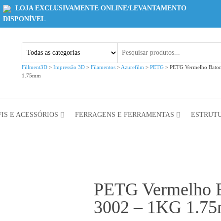
LOJA EXCLUSIVAMENTE ONLINE/LEVANTAMENTO
DISPONÍVEL
Fillment3D
>
Impressão 3D
>
Filamentos
>
Azurefilm
>
PETG
>
PETG Vermelho Bato
1.75mm
IS E ACESSÓRIOS
FERRAGENS E FERRAMENTAS
ESTRUT
PETG Vermelho 
3002 – 1KG 1.7