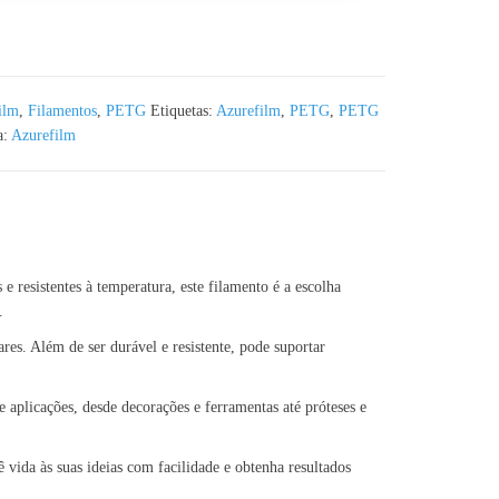
m Azurefilm RAL 3002 - 1KG 1.75mm
ilm
,
Filamentos
,
PETG
Etiquetas:
Azurefilm
,
PETG
,
PETG
a:
Azurefilm
sistentes à temperatura, este filamento é a escolha
.
. Além de ser durável e resistente, pode suportar
licações, desde decorações e ferramentas até próteses e
ida às suas ideias com facilidade e obtenha resultados