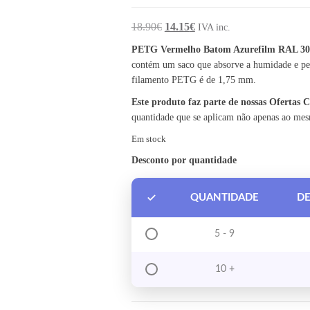
O preço original era: 18.90€.
O preço atual é: 14.15€.
18.90
€
14.15
€
IVA inc.
PETG Vermelho Batom Azurefilm RAL 30
contém um saco que absorve a humidade e per
filamento PETG é de 1,75 mm.
Este produto faz parte de nossas Ofertas
quantidade que se aplicam não apenas ao me
Em stock
Desconto por quantidade
QUANTIDADE
D
5 - 9
10 +