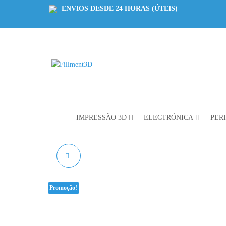
ENVIOS DESDE 24 HORAS (ÚTEIS)
Fillment3D
Componentes
e Serviço de
Impressão
3D
IMPRESSÃO 3D
ELECTRÓNICA
PERF
POLIA GT2 10MM 16
DENTES
Promoção!