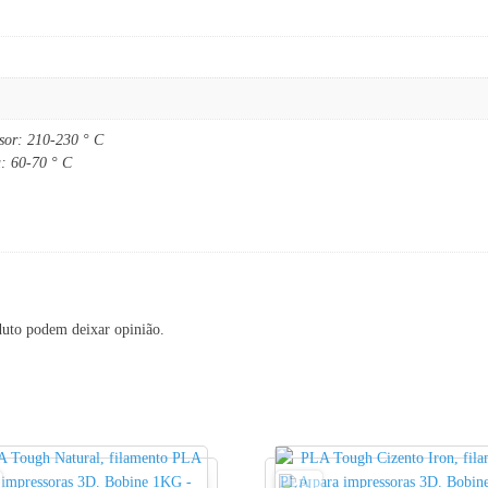
usor: 210-230 ° C
a: 60-70 ° C
duto podem deixar opinião.