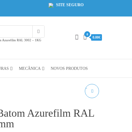
SITE SEGURO
0
0.00€
m Azurefilm RAL 3002 – 1KG
URAS
MECÂNICA
NOVOS PRODUTOS
PETG VERDE RELVA
AZUREFILM RAL 6010 -
Batom Azurefilm RAL
1KG 1.75MM
5mm