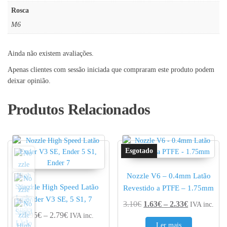
Rosca
M6
Ainda não existem avaliações.
Apenas clientes com sessão iniciada que compraram este produto podem
deixar opinião.
Produtos Relacionados
Nozzle V6 – 0.4mm Latão
Nozzle High Speed Latão
Revestido a PTFE – 1.75mm
Ender V3 SE, 5 S1, 7
Price range
3.10
€
1.63
€
–
2.33
€
IVA inc.
Price range: 1.95€ through 2.79€
1.95
€
–
2.79
€
IVA inc.
Ler mais