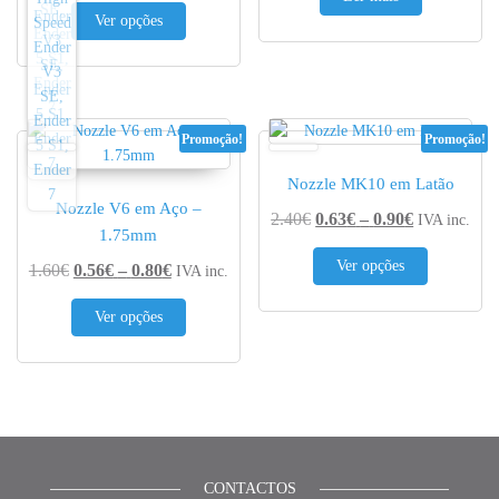
This product has multiple variants. The options 
Ver opções
Promoção!
Promoção!
Nozzle MK10 em Latão
Nozzle V6 em Aço –
Price range
2.40
€
0.63
€
–
0.90
€
IVA inc.
1.75mm
This produc
Ver opções
Price range: 0.56€ through 0.80€
1.60
€
0.56
€
–
0.80
€
IVA inc.
This product has multiple variants. The options 
Ver opções
CONTACTOS