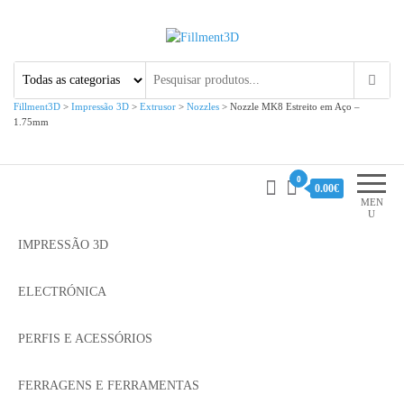
Fillment3D
Componentes e Serviço de
Impressão 3D
Fillment3D
>
Impressão 3D
>
Extrusor
>
Nozzles
>
Nozzle MK8 Estreito em Aço –
1.75mm
0
0.00€
MEN
U
IMPRESSÃO 3D
ELECTRÓNICA
PERFIS E ACESSÓRIOS
FERRAGENS E FERRAMENTAS