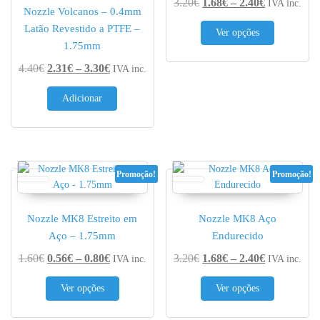
Price range
3.20
€
1.68
€
–
2.40
€
IVA inc.
Nozzle Volcanos – 0.4mm
This produc
Latão Revestido a PTFE –
Ver opções
1.75mm
Price range: 2.31€ through 3.30€
4.40
€
2.31
€
–
3.30
€
IVA inc.
Adicionar
Promoção!
Promoção!
Nozzle MK8 Estreito em
Nozzle MK8 Aço
Aço – 1.75mm
Endurecido
Price range: 0.56€ through 0.80€
Price range
1.60
€
0.56
€
–
0.80
€
3.20
€
1.68
€
–
2.40
€
IVA inc.
IVA inc.
This product has multiple variants. The options 
This produc
Ver opções
Ver opções