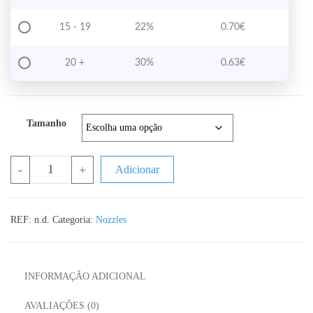
15 - 19
22%
0.70
€
20 +
30%
0.63
€
Tamanho
Quantidade de Nozzle MK10 em Latão
-
+
Adicionar
REF:
n.d.
Categoria:
Nozzles
INFORMAÇÃO ADICIONAL
AVALIAÇÕES (0)