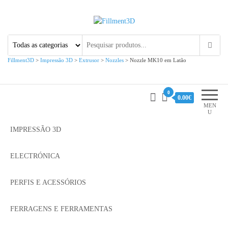
Fillment3D
Componentes e Serviço de
Impressão 3D
Fillment3D
>
Impressão 3D
>
Extrusor
>
Nozzles
>
Nozzle MK10 em Latão
0
0.00€
MEN
U
IMPRESSÃO 3D
ELECTRÓNICA
PERFIS E ACESSÓRIOS
FERRAGENS E FERRAMENTAS