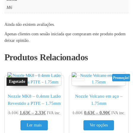
M6
Ainda não existem avaliações.
Apenas clientes com sessão iniciada que compraram este produto podem
deixar opinião.
Produtos Relacionados
Promoção!
Nozzle MK8 – 0.4mm Latão
Nozzle Volcano em aço –
Revestido a PTFE – 1.75mm
1.75mm
Price range: 1.63€ through 2.33€
Price range
3.10
€
1.63
€
–
2.33
€
1.80
€
0.63
€
–
0.90
€
IVA inc.
IVA inc.
This produc
Ler mais
Ver opções