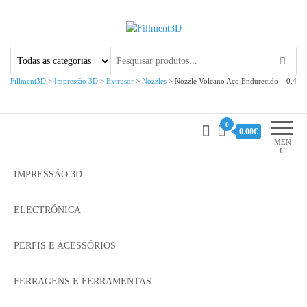
Fillment3D
Componentes e Serviço de
Impressão 3D
Fillment3D
>
Impressão 3D
>
Extrusor
>
Nozzles
>
Nozzle Volcano Aço Endurecido – 0.4
0
0.00€
MEN
U
IMPRESSÃO 3D
ELECTRÓNICA
PERFIS E ACESSÓRIOS
FERRAGENS E FERRAMENTAS