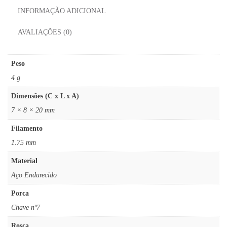
INFORMAÇÃO ADICIONAL
AVALIAÇÕES (0)
Peso
4 g
Dimensões (C x L x A)
7 × 8 × 20 mm
Filamento
1.75 mm
Material
Aço Endurecido
Porca
Chave nº7
Rosca