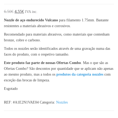
O preço original era: 6.50€.
O preço atual é: 4.55€.
6.50
€
4.55
€
IVA inc.
Nozzle de aço endurecido Vulcano
para filamento 1.75mm. Bastante
resistentes a materiais abrasivos e corrosivos.
Recomendado para materiais abrasivos, como materiais que contenham
bronze, cobre e carbono.
Todos os nozzles serão identificados através de uma gravação numa das
faces do produto, com o respetivo tamanho.
Este produto faz parte de nossas Ofertas Combo
. Mas o que são as
Ofertas Combo? São descontos por quantidade que se aplicam não apenas
ao mesmo produto, mas a todos os
produtos da categoria nozzles
com
exceção das brocas de limpeza.
Esgotado
REF:
#A1E2N1VAE04
Categoria:
Nozzles