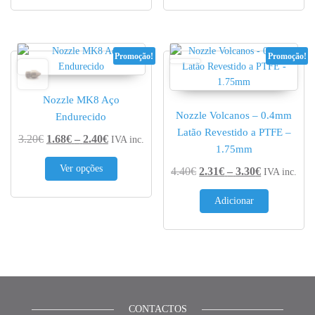
Promoção!
Promoção!
Nozzle MK8 Aço
Nozzle Volcanos – 0.4mm
Endurecido
Latão Revestido a PTFE –
Price range: 1.68€ through 2.40€
3.20
€
1.68
€
–
2.40
€
IVA inc.
1.75mm
This product has multiple variants. The options 
Ver opções
Price range
4.40
€
2.31
€
–
3.30
€
IVA inc.
Adicionar
CONTACTOS